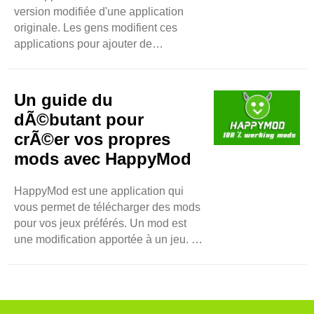
version modifiée d'une application
originale. Les gens modifient ces
applications pour ajouter de
nouvelles fonctionnalités ou
supprimer des restrictions. Par
exemple, certains jeux sont difficiles à
Un guide du
jouer sans dépenser d'argent. Les
dÃ©butant pour
applications modifiées vous
crÃ©er vos propres
permettent d'accéder à tout
mods avec HappyMod
gratuitement. Cela rend le jeu plus
agréable. Comment les applications
modifiées ont-elles commencé ? Les
HappyMod est une application qui
..
vous permet de télécharger des mods
pour vos jeux préférés. Un mod est
une modification apportée à un jeu. Il
peut rendre le jeu plus facile ou
ajouter de nouvelles fonctionnalités.
HappyMod propose de nombreux
mods créés par d'autres utilisateurs.