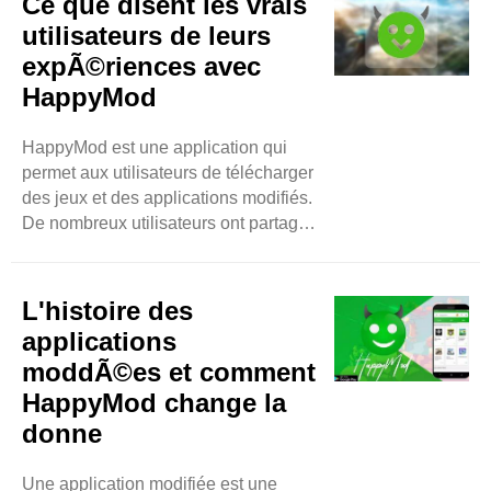
Ce que disent les vrais
amusantes. Ce blog vous expliquera
utilisateurs de leurs
comment utiliser HappyMod sur votre
expÃ©riences avec
ordinateur de manière simple. Qu'est-
HappyMod
ce que HappyMod ? HappyMod est
un magasin d'applications. Mais il est
différent des ..
HappyMod est une application qui
permet aux utilisateurs de télécharger
des jeux et des applications modifiés.
De nombreux utilisateurs ont partagé
leurs réflexions sur HappyMod. Dans
ce blog, nous verrons ce qu'ils disent
de leurs expériences. Facile à utiliser
L'histoire des
Une chose que de nombreux
applications
utilisateurs apprécient est la facilité
moddÃ©es et comment
d'utilisation de HappyMod. Les
HappyMod change la
utilisateurs disent que l'application a
une conception simple. Ce n'est pas ..
donne
Une application modifiée est une