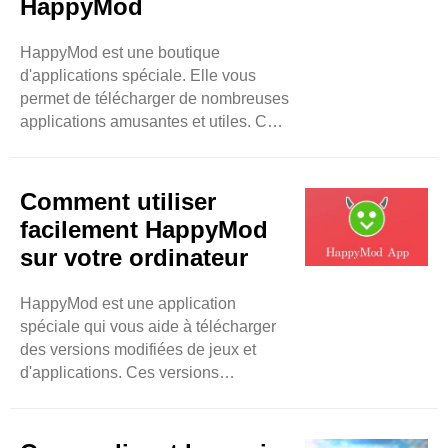
HappyMod
modifiées ? De ..
HappyMod est une boutique
d'applications spéciale. Elle vous
permet de télécharger de nombreuses
applications amusantes et utiles. Ce
blog vous parlera des types
d'applications les plus populaires que
vous pouvez trouver sur HappyMod.
Comment utiliser
Nous examinerons les jeux, les outils
facilement HappyMod
et plus encore. Jeux L'une des
sur votre ordinateur
meilleures choses à propos de
HappyMod, ce sont les jeux. Il existe
HappyMod est une application
de nombreux types de jeux. Vous
spéciale qui vous aide à télécharger
pouvez trouver des jeux d'action, des
des versions modifiées de jeux et
jeux d'aventure, des jeux de ..
d'applications. Ces versions
modifiées peuvent avoir des
fonctionnalités supplémentaires, de
l'argent illimité et des options plus