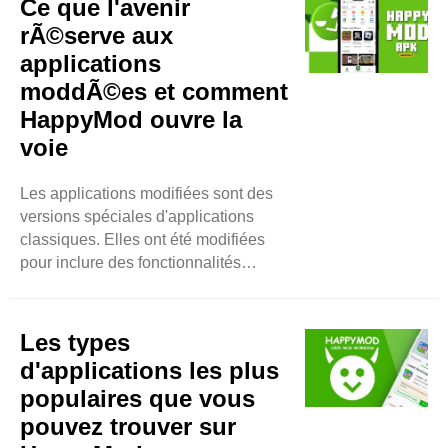
Ce que l'avenir
rÃ©serve aux
applications
moddÃ©es et comment
HappyMod ouvre la
voie
Les applications modifiées sont des
versions spéciales d'applications
classiques. Elles ont été modifiées
pour inclure des fonctionnalités
supplémentaires. Parfois, elles
permettent aux utilisateurs de
débloquer des éléments gratuitement.
Les types
Les gens aiment les applications
d'applications les plus
modifiées car elles offrent des
populaires que vous
expériences plus amusantes ou
pouvez trouver sur
meilleures. Pourquoi les gens
s'intéressent-ils aux applications