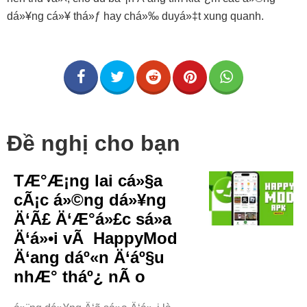
dá»¥ng cá»¥ thá»ƒ hay chá»‰ duyá»‡t xung quanh.
Đề nghị cho bạn
TÆ°Æ¡ng lai cá»§a
cÃ¡c á»©ng dá»¥ng
Ä‘Ã£ Ä‘Æ°á»£c sá»­a
Ä‘á»•i vÃ HappyMod
Ä‘ang dáº«n Ä‘áº§u
nhÆ° tháº¿ nÃ o