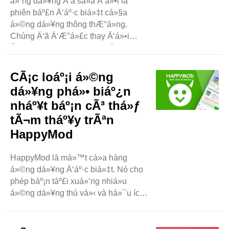
á»¨ng dá»¥ng Ä‘ã sá»­a Ä‘á»•i là
phiên báº£n Ä‘áº·c biá»‡t cá»§a
á»©ng dá»¥ng thông thÆ°á»ng.
Chúng Ä‘ã Ä‘Æ°á»£c thay Ä‘á»•i
Ä‘á»ƒ bao gá»“m các tính nÄƒng bá»•
sung. Äôi khi, chúng cho phép
ngÆ°á»i dùng má»Ÿ khóa miá»…n
CÃ¡c loáº¡i á»©ng
phí. Má»i ngÆ°á»i thích á»©ng
dá»¥ng phá»• biáº¿n
dá»¥ng Ä‘ã sá»­a Ä‘á»•i ..
nháº¥t báº¡n cÃ³ thá»ƒ
tÃ¬m tháº¥y trÃªn
HappyMod
HappyMod là má»™t cá»­a hàng
á»©ng dá»¥ng Ä‘áº·c biá»‡t. Nó cho
phép báº¡n táº£i xuá»‘ng nhiá»u
á»©ng dá»¥ng thú vá»‹ và há»¯u ích.
Blog này sáº½ cho báº¡n biáº¿t vá»
các loáº¡i á»©ng dá»¥ng phá»•
biáº¿n nháº¥t mà báº¡n có thá»ƒ tìm