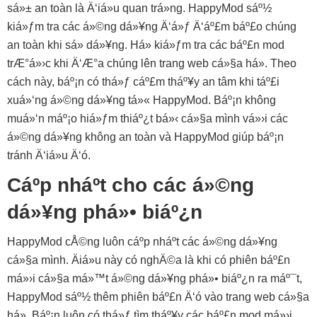
sá»± an toàn là Ä‘iá»u quan trá»ng. HappyMod sáº½
kiá»ƒm tra các á»©ng dá»¥ng Ä‘á»ƒ Ä‘áº£m báº£o chúng
an toàn khi sá»­ dá»¥ng. Há» kiá»ƒm tra các báº£n mod
trÆ°á»›c khi Ä‘Æ°a chúng lên trang web cá»§a há». Theo
cách này, báº¡n có thá»ƒ cáº£m tháº¥y an tâm khi táº£i
xuá»‘ng á»©ng dá»¥ng tá»« HappyMod. Báº¡n không
muá»‘n máº¡o hiá»ƒm thiáº¿t bá»‹ cá»§a mình vá»›i các
á»©ng dá»¥ng không an toàn và HappyMod giúp báº¡n
tránh Ä‘iá»u Ä‘ó.
Cáº­p nháº­t cho các á»©ng
dá»¥ng phá»• biáº¿n
HappyMod cÅ©ng luôn cáº­p nháº­t các á»©ng dá»¥ng
cá»§a mình. Äiá»u này có nghÄ©a là khi có phiên báº£n
má»›i cá»§a má»™t á»©ng dá»¥ng phá»• biáº¿n ra máº¯t,
HappyMod sáº½ thêm phiên báº£n Ä‘ó vào trang web cá»§a
há». Báº¡n luôn có thá»ƒ tìm tháº¥y các báº£n mod má»›i