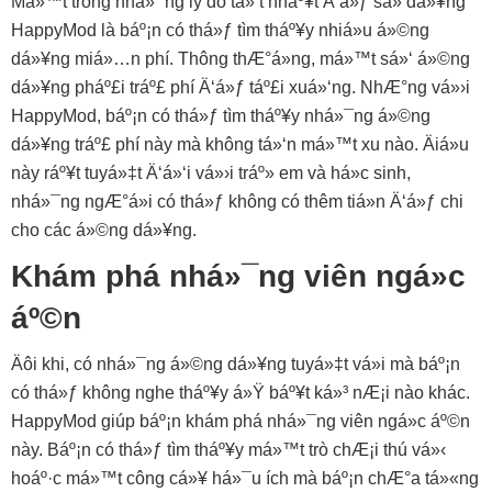
Má»™t trong nhá»¯ng lý do tá»‘t nháº¥t Ä‘á»ƒ sá»­ dá»¥ng
HappyMod là báº¡n có thá»ƒ tìm tháº¥y nhiá»u á»©ng
dá»¥ng miá»…n phí. Thông thÆ°á»ng, má»™t sá»‘ á»©ng
dá»¥ng pháº£i tráº£ phí Ä‘á»ƒ táº£i xuá»‘ng. NhÆ°ng vá»›i
HappyMod, báº¡n có thá»ƒ tìm tháº¥y nhá»¯ng á»©ng
dá»¥ng tráº£ phí này mà không tá»‘n má»™t xu nào. Äiá»u
này ráº¥t tuyá»‡t Ä‘á»‘i vá»›i tráº» em và há»c sinh,
nhá»¯ng ngÆ°á»i có thá»ƒ không có thêm tiá»n Ä‘á»ƒ chi
cho các á»©ng dá»¥ng.
Khám phá nhá»¯ng viên ngá»c
áº©n
Äôi khi, có nhá»¯ng á»©ng dá»¥ng tuyá»‡t vá»i mà báº¡n
có thá»ƒ không nghe tháº¥y á»Ÿ báº¥t ká»³ nÆ¡i nào khác.
HappyMod giúp báº¡n khám phá nhá»¯ng viên ngá»c áº©n
này. Báº¡n có thá»ƒ tìm tháº¥y má»™t trò chÆ¡i thú vá»‹
hoáº·c má»™t công cá»¥ há»¯u ích mà báº¡n chÆ°a tá»«ng