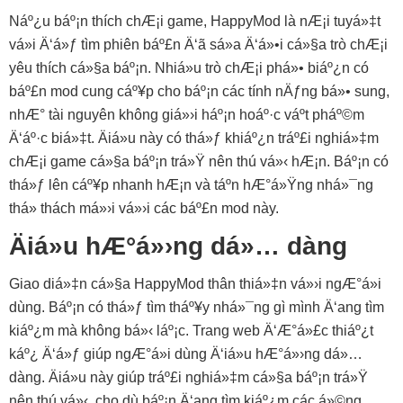
Náº¿u báº¡n thích chÆ¡i game, HappyMod là nÆ¡i tuyá»‡t
vá»i Ä‘á»ƒ tìm phiên báº£n Ä‘ã sá»­a Ä‘á»•i cá»§a trò chÆ¡i
yêu thích cá»§a báº¡n. Nhiá»u trò chÆ¡i phá»• biáº¿n có
báº£n mod cung cáº¥p cho báº¡n các tính nÄƒng bá»• sung,
nhÆ° tài nguyên không giá»›i háº¡n hoáº·c váº­t pháº©m
Ä‘áº·c biá»‡t. Äiá»u này có thá»ƒ khiáº¿n tráº£i nghiá»‡m
chÆ¡i game cá»§a báº¡n trá»Ÿ nên thú vá»‹ hÆ¡n. Báº¡n có
thá»ƒ lên cáº¥p nhanh hÆ¡n và táº­n hÆ°á»Ÿng nhá»¯ng
thá»­ thách má»›i vá»›i các báº£n mod này.
Äiá»u hÆ°á»›ng dá»… dàng
Giao diá»‡n cá»§a HappyMod thân thiá»‡n vá»›i ngÆ°á»i
dùng. Báº¡n có thá»ƒ tìm tháº¥y nhá»¯ng gì mình Ä‘ang tìm
kiáº¿m mà không bá»‹ láº¡c. Trang web Ä‘Æ°á»£c thiáº¿t
káº¿ Ä‘á»ƒ giúp ngÆ°á»i dùng Ä‘iá»u hÆ°á»›ng dá»…
dàng. Äiá»u này giúp tráº£i nghiá»‡m cá»§a báº¡n trá»Ÿ
nên thú vá»‹, cho dù báº¡n Ä‘ang tìm kiáº¿m các á»©ng