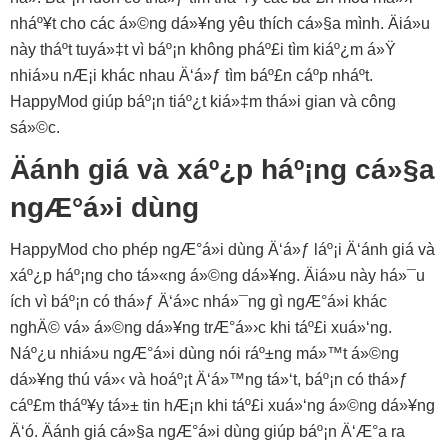
nháº¥t cho các á»©ng dá»¥ng yêu thích cá»§a mình. Äiá»u
này tháº­t tuyá»‡t vì báº¡n không pháº£i tìm kiáº¿m á»Ÿ
nhiá»u nÆ¡i khác nhau Ä‘á»ƒ tìm báº£n cáº­p nháº­t.
HappyMod giúp báº¡n tiáº¿t kiá»‡m thá»i gian và công
sá»©c.
Äánh giá và xáº¿p háº¡ng cá»§a
ngÆ°á»i dùng
HappyMod cho phép ngÆ°á»i dùng Ä‘á»ƒ láº¡i Ä‘ánh giá và
xáº¿p háº¡ng cho tá»«ng á»©ng dá»¥ng. Äiá»u này há»¯u
ích vì báº¡n có thá»ƒ Ä‘á»c nhá»¯ng gì ngÆ°á»i khác
nghÄ© vá» á»©ng dá»¥ng trÆ°á»›c khi táº£i xuá»‘ng.
Náº¿u nhiá»u ngÆ°á»i dùng nói ráº±ng má»™t á»©ng
dá»¥ng thú vá»‹ và hoáº¡t Ä‘á»™ng tá»‘t, báº¡n có thá»ƒ
cáº£m tháº¥y tá»± tin hÆ¡n khi táº£i xuá»‘ng á»©ng dá»¥ng
Ä‘ó. Äánh giá cá»§a ngÆ°á»i dùng giúp báº¡n Ä‘Æ°a ra