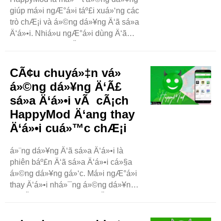
giúp má»i ngÆ°á»i táº£i xuá»‘ng các
trò chÆ¡i và á»©ng dá»¥ng Ä‘ã sá»­a
Ä‘á»•i. Nhiá»u ngÆ°á»i dùng Ä‘ã
chia sáº» suy nghÄ© cá»§a há» vá»
HappyMod. Trong blog này, chúng ta
sáº½ xem xét nhá»¯ng gì há» nói vá»
CÃ¢u chuyá»‡n vá»
tráº£i nghiá»‡m cá»§a mình. Dá»…
á»©ng dá»¥ng Ä‘Ã£
sá»­ dá»¥ng Má»™t ..
sá»­a Ä‘á»•i vÃ cÃ¡ch
HappyMod Ä‘ang thay
Ä‘á»•i cuá»™c chÆ¡i
á»¨ng dá»¥ng Ä‘ã sá»­a Ä‘á»•i là
phiên báº£n Ä‘ã sá»­a Ä‘á»•i cá»§a
á»©ng dá»¥ng gá»‘c. Má»i ngÆ°á»i
thay Ä‘á»•i nhá»¯ng á»©ng dá»¥ng
này Ä‘á»ƒ thêm các tính nÄƒng má»›i
hoáº·c xóa bá» các háº¡n cháº¿. Ví
dá»¥, má»™t sá»‘ trò chÆ¡i khó