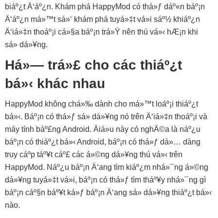
biáº¿t Ä‘áº¿n. Khám phá HappyMod có thá»ƒ dáº«n báº¡n
Ä‘áº¿n má»™t sá»‘ khám phá tuyá»‡t vá»i sáº½ khiáº¿n
Ä‘iá»‡n thoáº¡i cá»§a báº¡n trá»Ÿ nên thú vá»‹ hÆ¡n khi
sá»­ dá»¥ng.
Há»— trá»£ cho các thiáº¿t
bá»‹ khác nhau
HappyMod không chá»‰ dành cho má»™t loáº¡i thiáº¿t
bá»‹. Báº¡n có thá»ƒ sá»­ dá»¥ng nó trên Ä‘iá»‡n thoáº¡i và
máy tính báº£ng Android. Äiá»u này có nghÄ©a là náº¿u
báº¡n có thiáº¿t bá»‹ Android, báº¡n có thá»ƒ dá»… dàng
truy cáº­p táº¥t cáº£ các á»©ng dá»¥ng thú vá»‹ trên
HappyMod. Náº¿u báº¡n Ä‘ang tìm kiáº¿m nhá»¯ng á»©ng
dá»¥ng tuyá»‡t vá»i, báº¡n có thá»ƒ tìm tháº¥y nhá»¯ng gì
báº¡n cáº§n báº¥t ká»ƒ báº¡n Ä‘ang sá»­ dá»¥ng thiáº¿t bá»‹
nào.