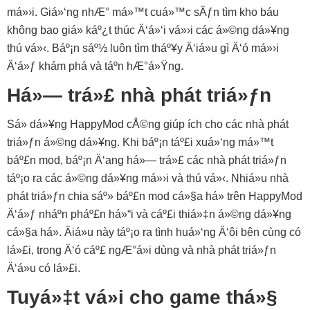
má»›i. Giá»‘ng nhÆ° má»™t cuá»™c sÄƒn tìm kho báu
không bao giá» káº¿t thúc Ä‘á»‘i vá»›i các á»©ng dá»¥ng
thú vá»‹. Báº¡n sáº½ luôn tìm tháº¥y Ä‘iá»u gì Ä‘ó má»›i
Ä‘á»ƒ khám phá và táº­n hÆ°á»Ÿng.
Há»— trá»£ nhà phát triá»ƒn
Sá»­ dá»¥ng HappyMod cÅ©ng giúp ích cho các nhà phát
triá»ƒn á»©ng dá»¥ng. Khi báº¡n táº£i xuá»‘ng má»™t
báº£n mod, báº¡n Ä‘ang há»— trá»£ các nhà phát triá»ƒn
táº¡o ra các á»©ng dá»¥ng má»›i và thú vá»‹. Nhiá»u nhà
phát triá»ƒn chia sáº» báº£n mod cá»§a há» trên HappyMod
Ä‘á»ƒ nháº­n pháº£n há»“i và cáº£i thiá»‡n á»©ng dá»¥ng
cá»§a há». Äiá»u này táº¡o ra tình huá»‘ng Ä‘ôi bên cùng có
lá»£i, trong Ä‘ó cáº£ ngÆ°á»i dùng và nhà phát triá»ƒn
Ä‘á»u có lá»£i.
Tuyá»‡t vá»i cho game thá»§