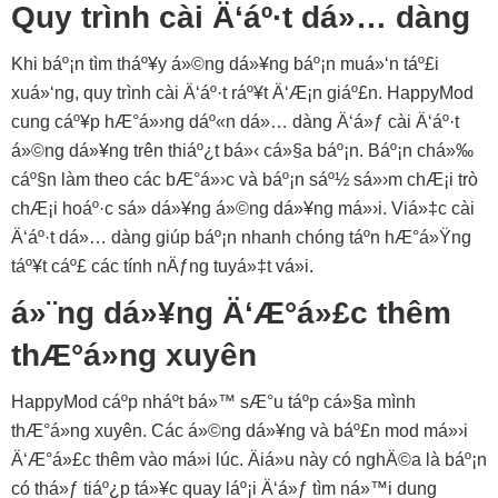
Quy trình cài Ä‘áº·t dá»… dàng
Khi báº¡n tìm tháº¥y á»©ng dá»¥ng báº¡n muá»‘n táº£i
xuá»‘ng, quy trình cài Ä‘áº·t ráº¥t Ä‘Æ¡n giáº£n. HappyMod
cung cáº¥p hÆ°á»›ng dáº«n dá»… dàng Ä‘á»ƒ cài Ä‘áº·t
á»©ng dá»¥ng trên thiáº¿t bá»‹ cá»§a báº¡n. Báº¡n chá»‰
cáº§n làm theo các bÆ°á»›c và báº¡n sáº½ sá»›m chÆ¡i trò
chÆ¡i hoáº·c sá»­ dá»¥ng á»©ng dá»¥ng má»›i. Viá»‡c cài
Ä‘áº·t dá»… dàng giúp báº¡n nhanh chóng táº­n hÆ°á»Ÿng
táº¥t cáº£ các tính nÄƒng tuyá»‡t vá»i.
á»¨ng dá»¥ng Ä‘Æ°á»£c thêm
thÆ°á»ng xuyên
HappyMod cáº­p nháº­t bá»™ sÆ°u táº­p cá»§a mình
thÆ°á»ng xuyên. Các á»©ng dá»¥ng và báº£n mod má»›i
Ä‘Æ°á»£c thêm vào má»i lúc. Äiá»u này có nghÄ©a là báº¡n
có thá»ƒ tiáº¿p tá»¥c quay láº¡i Ä‘á»ƒ tìm ná»™i dung