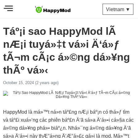
Vietnam ▼
Táº¡i sao HappyMod lÃ
nÆ¡i tuyá»‡t vá»i Ä‘á»ƒ
tÃ¬m cÃ¡c á»©ng dá»¥ng
thÃº vá»‹
October 15, 2024 (2 years ago)
HappyMod là má»™t ná»n táº£ng nÆ¡i báº¡n có thá»ƒ tìm
và táº£i xuá»‘ng các phiên báº£n Ä‘ã sá»­a Ä‘á»•i cá»§a các
á»©ng dá»¥ng phá»• biáº¿n. Nhá»¯ng á»©ng dá»¥ng Ä‘ã
sá»­a Ä‘á»•i này thÆ°á»ng Ä‘Æ°á»£c gá»i là mod. Má»™t