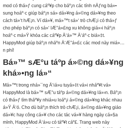
mod có thá»ƒ cung cáº¥p cho báº¡n các tính nÄƒng bá»•
sung hoáº·c giúp báº¡n sá»­ dá»¥ng á»©ng dá»¥ng theo
cách tá»‘t hÆ¡n. Ví dá»¥, má»™t sá»‘ trò chÆ¡i có thá»ƒ
cho phép báº¡n có sá»‘ lÆ°á»£ng xu không giá»›i háº¡n
hoáº·c má»Ÿ khóa các cáº¥p Ä‘á»™ Ä‘áº·c biá»‡t.
HappyMod giúp báº¡n nháº­n Ä‘Æ°á»£c các mod này miá»…
n phí!
Bá»™ sÆ°u táº­p á»©ng dá»¥ng
khá»•ng lá»“
Má»™t trong nhá»¯ng Ä‘iá»u tuyá»‡t vá»i nháº¥t vá»
HappyMod là bá»™ sÆ°u táº­p á»©ng dá»¥ng lá»›n. Báº¡n
có thá»ƒ tìm tháº¥y nhiá»u loáº¡i á»©ng dá»¥ng khác nhau
á»Ÿ Ä‘ó. Cho dù báº¡n thích trò chÆ¡i, á»©ng dá»¥ng giáo
dá»¥c hay công cá»¥ cho các tác vá»¥ hàng ngày cá»§a
mình, HappyMod Ä‘á»u có táº¥t cáº£. Trang web này