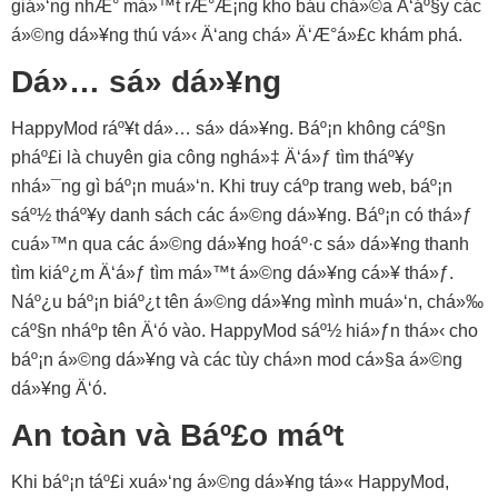
giá»‘ng nhÆ° má»™t rÆ°Æ¡ng kho báu chá»©a Ä‘áº§y các
á»©ng dá»¥ng thú vá»‹ Ä‘ang chá» Ä‘Æ°á»£c khám phá.
Dá»… sá»­ dá»¥ng
HappyMod ráº¥t dá»… sá»­ dá»¥ng. Báº¡n không cáº§n
pháº£i là chuyên gia công nghá»‡ Ä‘á»ƒ tìm tháº¥y
nhá»¯ng gì báº¡n muá»‘n. Khi truy cáº­p trang web, báº¡n
sáº½ tháº¥y danh sách các á»©ng dá»¥ng. Báº¡n có thá»ƒ
cuá»™n qua các á»©ng dá»¥ng hoáº·c sá»­ dá»¥ng thanh
tìm kiáº¿m Ä‘á»ƒ tìm má»™t á»©ng dá»¥ng cá»¥ thá»ƒ.
Náº¿u báº¡n biáº¿t tên á»©ng dá»¥ng mình muá»‘n, chá»‰
cáº§n nháº­p tên Ä‘ó vào. HappyMod sáº½ hiá»ƒn thá»‹ cho
báº¡n á»©ng dá»¥ng và các tùy chá»n mod cá»§a á»©ng
dá»¥ng Ä‘ó.
An toàn và Báº£o máº­t
Khi báº¡n táº£i xuá»‘ng á»©ng dá»¥ng tá»« HappyMod,