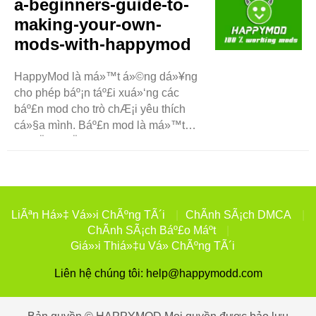
a-beginners-guide-to-
chÆ¡i náº¿u không tá»‘n tiá»n. á»¨ng
making-your-own-
dá»¥ng ..
mods-with-happymod
HappyMod là má»™t á»©ng dá»¥ng
cho phép báº¡n táº£i xuá»‘ng các
báº£n mod cho trò chÆ¡i yêu thích
cá»§a mình. Báº£n mod là má»™t
thay Ä‘á»•i Ä‘Æ°á»£c thá»±c hiá»‡n
cho trò chÆ¡i. Nó có thá»ƒ giúp trò
chÆ¡i dá»… hÆ¡n hoáº·c thêm các
tính nÄƒng má»›i. HappyMod có
nhiá»u báº£n mod do ngÆ°á»i dùng
LiÃªn Há»‡ Vá»›i ChÃºng TÃ´i
ChÃ­nh SÃ¡ch DMCA
..
ChÃ­nh SÃ¡ch Báº£o Máº­t
Giá»›i Thiá»‡u Vá» ChÃºng TÃ´i
Liên hệ chúng tôi:
help@happymodd.com