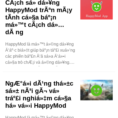
CÃ¡ch sá»­ dá»¥ng
tháº¥y trên HappyMod. Chúng ta
HappyMod trÃªn mÃ¡y
sáº½ xem xét các trò chÆ¡i, ..
tÃ­nh cá»§a báº¡n
má»™t cÃ¡ch dá»…
dÃ ng
HappyMod là má»™t á»©ng dá»¥ng
Ä‘áº·c biá»‡t giúp báº¡n táº£i xuá»‘ng
các phiên báº£n Ä‘ã sá»­a Ä‘á»•i
cá»§a trò chÆ¡i và á»©ng dá»¥ng.
Các phiên báº£n Ä‘ã sá»­a Ä‘á»•i này
có thá»ƒ có các tính nÄƒng bá»•
sung, tiá»n không giá»›i háº¡n và
NgÆ°á»i dÃ¹ng thá»±c
nhiá»u tùy chá»n thú vá»‹ hÆ¡n. ..
sá»± nÃ³i gÃ¬ vá»
tráº£i nghiá»‡m cá»§a
há» vá»›i HappyMod
HappyMod là má»™t á»©ng dá»¥ng