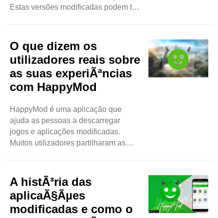
Estas versões modificadas podem ter
características extra, dinheiro
ilimitado e mais opções divertidas.
Este blog irá explicar como utilizar o
O que dizem os
HappyMod no seu computador de
utilizadores reais sobre
uma forma simples. O que é o Happy
as suas experiÃªncias
Mod? A HappyMod é uma loja de
com HappyMod
aplicações. Mas é diferente das lojas
de aplicações ..
HappyMod é uma aplicação que
ajuda as pessoas a descarregar
jogos e aplicações modificadas.
Muitos utilizadores partilharam as
suas ideias sobre o HappyMod.
Neste blog, veremos o que dizem
sobre as suas experiências. Fácil de
A histÃ³ria das
usar Uma coisa que muitos
aplicaÃ§Ãµes
utilizadores gostam é a facilidade de
modificadas e como o
utilização do HappyMod. Os