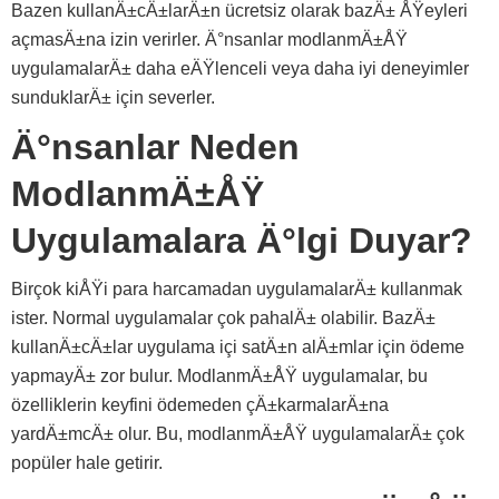
Bazen kullanÄ±cÄ±larÄ±n ücretsiz olarak bazÄ± ÅŸeyleri
açmasÄ±na izin verirler. Ä°nsanlar modlanmÄ±ÅŸ
uygulamalarÄ± daha eÄŸlenceli veya daha iyi deneyimler
sunduklarÄ± için severler.
Ä°nsanlar Neden
ModlanmÄ±ÅŸ
Uygulamalara Ä°lgi Duyar?
Birçok kiÅŸi para harcamadan uygulamalarÄ± kullanmak
ister. Normal uygulamalar çok pahalÄ± olabilir. BazÄ±
kullanÄ±cÄ±lar uygulama içi satÄ±n alÄ±mlar için ödeme
yapmayÄ± zor bulur. ModlanmÄ±ÅŸ uygulamalar, bu
özelliklerin keyfini ödemeden çÄ±karmalarÄ±na
yardÄ±mcÄ± olur. Bu, modlanmÄ±ÅŸ uygulamalarÄ± çok
popüler hale getirir.