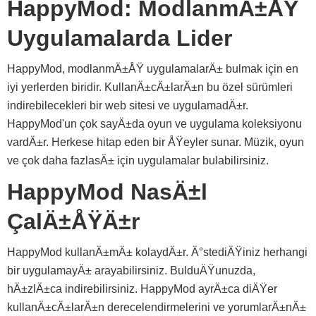
HappyMod: ModlanmÄ±ÅŸ
Uygulamalarda Lider
HappyMod, modlanmÄ±ÅŸ uygulamalarÄ± bulmak için en
iyi yerlerden biridir. KullanÄ±cÄ±larÄ±n bu özel sürümleri
indirebilecekleri bir web sitesi ve uygulamadÄ±r.
HappyMod'un çok sayÄ±da oyun ve uygulama koleksiyonu
vardÄ±r. Herkese hitap eden bir ÅŸeyler sunar. Müzik, oyun
ve çok daha fazlasÄ± için uygulamalar bulabilirsiniz.
HappyMod NasÄ±l
ÇalÄ±ÅŸÄ±r
HappyMod kullanÄ±mÄ± kolaydÄ±r. Ä°stediÄŸiniz herhangi
bir uygulamayÄ± arayabilirsiniz. BulduÄŸunuzda,
hÄ±zlÄ±ca indirebilirsiniz. HappyMod ayrÄ±ca diÄŸer
kullanÄ±cÄ±larÄ±n derecelendirmelerini ve yorumlarÄ±nÄ±