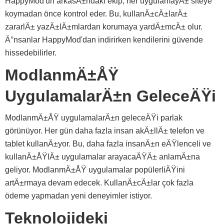
HappyMod'un arkasÄ±ndaki ekip, her uygulamayÄ± siteye
koymadan önce kontrol eder. Bu, kullanÄ±cÄ±larÄ±
zararlÄ± yazÄ±lÄ±mlardan korumaya yardÄ±mcÄ± olur.
Ä°nsanlar HappyMod'dan indirirken kendilerini güvende
hissedebilirler.
ModlanmÄ±ÅŸ
UygulamalarÄ±n GeleceÄŸi
ModlanmÄ±ÅŸ uygulamalarÄ±n geleceÄŸi parlak
görünüyor. Her gün daha fazla insan akÄ±llÄ± telefon ve
tablet kullanÄ±yor. Bu, daha fazla insanÄ±n eÄŸlenceli ve
kullanÄ±ÅŸlÄ± uygulamalar arayacaÄŸÄ± anlamÄ±na
geliyor. ModlanmÄ±ÅŸ uygulamalar popülerliÄŸini
artÄ±rmaya devam edecek. KullanÄ±cÄ±lar çok fazla
ödeme yapmadan yeni deneyimler istiyor.
Teknolojideki