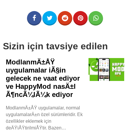
Sizin için tavsiye edilen
ModlanmÄ±ÅŸ
uygulamalar iÃ§in
gelecek ne vaat ediyor
ve HappyMod nasÄ±l
Ã¶ncÃ¼lÃ¼k ediyor
ModlanmÄ±ÅŸ uygulamalar, normal
uygulamalarÄ±n özel sürümleridir. Ek
özellikler eklemek için
deÄŸiÅŸtirilmiÅŸtir. Bazen