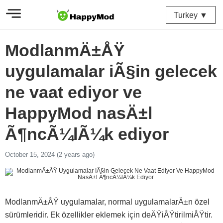
Turkey ▼
ModlanmÄ±ÅŸ
uygulamalar iÃ§in gelecek
ne vaat ediyor ve
HappyMod nasÄ±l
Ã¶ncÃ¼lÃ¼k ediyor
October 15, 2024 (2 years ago)
ModlanmÄ±ÅŸ uygulamalar, normal uygulamalarÄ±n özel
sürümleridir. Ek özellikler eklemek için deÄŸiÅŸtirilmiÅŸtir.