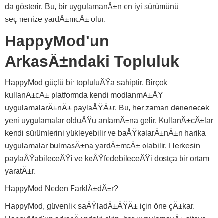
da gösterir. Bu, bir uygulamanÄ±n en iyi sürümünü
seçmenize yardÄ±mcÄ± olur.
HappyMod'un
ArkasÄ±ndaki Topluluk
HappyMod güçlü bir topluluÄŸa sahiptir. Birçok
kullanÄ±cÄ± platformda kendi modlanmÄ±ÅŸ
uygulamalarÄ±nÄ± paylaÅŸÄ±r. Bu, her zaman denenecek
yeni uygulamalar olduÄŸu anlamÄ±na gelir. KullanÄ±cÄ±lar
kendi sürümlerini yükleyebilir ve baÅŸkalarÄ±nÄ±n harika
uygulamalar bulmasÄ±na yardÄ±mcÄ± olabilir. Herkesin
paylaÅŸabileceÄŸi ve keÅŸfedebileceÄŸi dostça bir ortam
yaratÄ±r.
HappyMod Neden FarklÄ±dÄ±r?
HappyMod, güvenlik saÄŸladÄ±ÄŸÄ± için öne çÄ±kar.