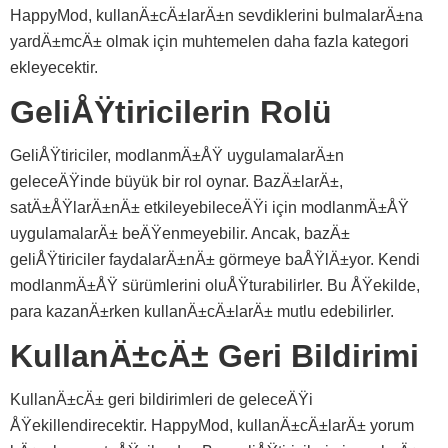
HappyMod, kullanÄ±cÄ±larÄ±n sevdiklerini bulmalarÄ±na
yardÄ±mcÄ± olmak için muhtemelen daha fazla kategori
ekleyecektir.
GeliÅŸtiricilerin Rolü
GeliÅŸtiriciler, modlanmÄ±ÅŸ uygulamalarÄ±n
geleceÄŸinde büyük bir rol oynar. BazÄ±larÄ±,
satÄ±ÅŸlarÄ±nÄ± etkileyebileceÄŸi için modlanmÄ±ÅŸ
uygulamalarÄ± beÄŸenmeyebilir. Ancak, bazÄ±
geliÅŸtiriciler faydalarÄ±nÄ± görmeye baÅŸlÄ±yor. Kendi
modlanmÄ±ÅŸ sürümlerini oluÅŸturabilirler. Bu ÅŸekilde,
para kazanÄ±rken kullanÄ±cÄ±larÄ± mutlu edebilirler.
KullanÄ±cÄ± Geri Bildirimi
KullanÄ±cÄ± geri bildirimleri de geleceÄŸi
ÅŸekillendirecektir. HappyMod, kullanÄ±cÄ±larÄ± yorum