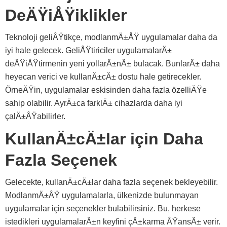
DeÄŸiÅŸiklikler
Teknoloji geliÅŸtikçe, modlanmÄ±ÅŸ uygulamalar daha da
iyi hale gelecek. GeliÅŸtiriciler uygulamalarÄ±
deÄŸiÅŸtirmenin yeni yollarÄ±nÄ± bulacak. BunlarÄ± daha
heyecan verici ve kullanÄ±cÄ± dostu hale getirecekler.
ÖrneÄŸin, uygulamalar eskisinden daha fazla özelliÄŸe
sahip olabilir. AyrÄ±ca farklÄ± cihazlarda daha iyi
çalÄ±ÅŸabilirler.
KullanÄ±cÄ±lar için Daha
Fazla Seçenek
Gelecekte, kullanÄ±cÄ±lar daha fazla seçenek bekleyebilir.
ModlanmÄ±ÅŸ uygulamalarla, ülkenizde bulunmayan
uygulamalar için seçenekler bulabilirsiniz. Bu, herkese
istedikleri uygulamalarÄ±n keyfini çÄ±karma ÅŸansÄ± verir.