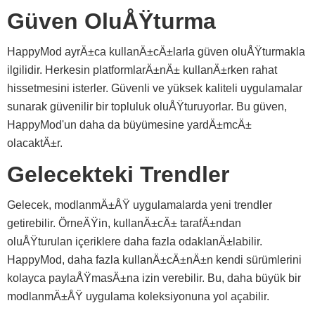
Güven OluÅŸturma
HappyMod ayrÄ±ca kullanÄ±cÄ±larla güven oluÅŸturmakla
ilgilidir. Herkesin platformlarÄ±nÄ± kullanÄ±rken rahat
hissetmesini isterler. Güvenli ve yüksek kaliteli uygulamalar
sunarak güvenilir bir topluluk oluÅŸturuyorlar. Bu güven,
HappyMod'un daha da büyümesine yardÄ±mcÄ±
olacaktÄ±r.
Gelecekteki Trendler
Gelecek, modlanmÄ±ÅŸ uygulamalarda yeni trendler
getirebilir. ÖrneÄŸin, kullanÄ±cÄ± tarafÄ±ndan
oluÅŸturulan içeriklere daha fazla odaklanÄ±labilir.
HappyMod, daha fazla kullanÄ±cÄ±nÄ±n kendi sürümlerini
kolayca paylaÅŸmasÄ±na izin verebilir. Bu, daha büyük bir
modlanmÄ±ÅŸ uygulama koleksiyonuna yol açabilir.