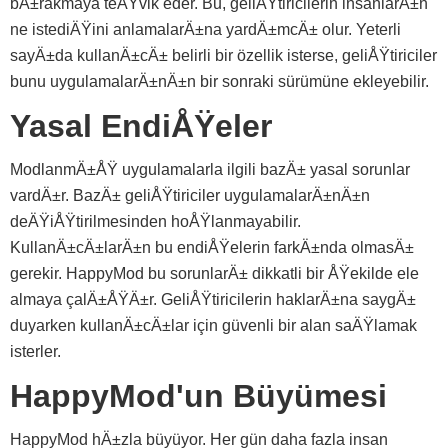
bÄ±rakmaya teÅŸvik eder. Bu, geliÅŸtiricilerin insanlarÄ±n
ne istediÄŸini anlamalarÄ±na yardÄ±mcÄ± olur. Yeterli
sayÄ±da kullanÄ±cÄ± belirli bir özellik isterse, geliÅŸtiriciler
bunu uygulamalarÄ±nÄ±n bir sonraki sürümüne ekleyebilir.
Yasal EndiÅŸeler
ModlanmÄ±ÅŸ uygulamalarla ilgili bazÄ± yasal sorunlar
vardÄ±r. BazÄ± geliÅŸtiriciler uygulamalarÄ±nÄ±n
deÄŸiÅŸtirilmesinden hoÅŸlanmayabilir.
KullanÄ±cÄ±larÄ±n bu endiÅŸelerin farkÄ±nda olmasÄ±
gerekir. HappyMod bu sorunlarÄ± dikkatli bir ÅŸekilde ele
almaya çalÄ±ÅŸÄ±r. GeliÅŸtiricilerin haklarÄ±na saygÄ±
duyarken kullanÄ±cÄ±lar için güvenli bir alan saÄŸlamak
isterler.
HappyMod'un Büyümesi
HappyMod hÄ±zla büyüyor. Her gün daha fazla insan