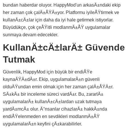
bundan haberdar oluyor. HappyMod'un arkasÄ±ndaki ekip
her zaman çok çalÄ±ÅŸÄ±yor. Platformu iyileÅŸtirmek ve
kullanÄ±cÄ±lar için daha da iyi hale getirmek istiyorlar.
Büyüdükçe, çok çeÅŸitli modlanmÄ±ÅŸ uygulamalar
sunmaya devam edecekler.
KullanÄ±cÄ±larÄ± Güvende
Tutmak
Güvenlik, HappyMod için büyük bir endiÅŸe
kaynaÄŸÄ±dÄ±r. Ekip, uygulamalarÄ±n güvenli
olduÄŸundan emin olmak için her zaman çalÄ±ÅŸÄ±r.
SÄ±kÄ± bir inceleme süreci vardÄ±r. Bu, zararlÄ±
uygulamalarÄ± kullanÄ±cÄ±lardan uzak tutmaya
yardÄ±mcÄ± olur. Ä°nsanlar cihazlarÄ± hakkÄ±nda
endiÅŸelenmeden en sevdikleri modlanmÄ±ÅŸ
uygulamalarÄ±n keyfini çÄ±karabilirler.