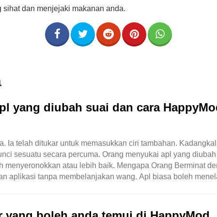
g sihat dan menjejaki makanan anda.
a
pl yang diubah suai dan cara HappyMo
sa. Ia telah ditukar untuk memasukkan ciri tambahan. Kadangkal
i sesuatu secara percuma. Orang menyukai apl yang diubah
h menyeronokkan atau lebih baik. Mengapa Orang Berminat d
 aplikasi tanpa membelanjakan wang. Apl biasa boleh menel
kar untuk membayar pembelian dalam apl. ..
ar yang boleh anda temui di HappyMod