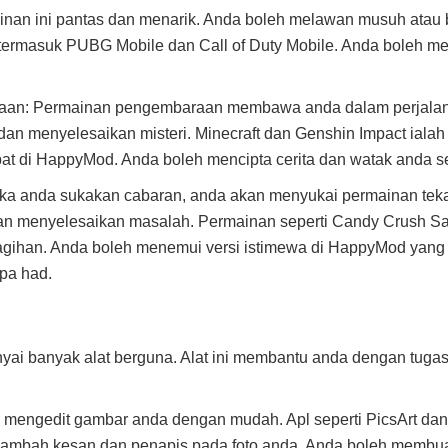
ainan ini pantas dan menarik. Anda boleh melawan musuh atau
 termasuk PUBG Mobile dan Call of Duty Mobile. Anda boleh m
aan: Permainan pengembaraan membawa anda dalam perjalan
an menyelesaikan misteri. Minecraft dan Genshin Impact iala
 di HappyMod. Anda boleh mencipta cerita dan watak anda se
Jika anda sukakan cabaran, anda akan menyukai permainan teka-
dan menyelesaikan masalah. Permainan seperti Candy Crush S
gihan. Anda boleh menemui versi istimewa di HappyMod yang 
pa had.
i banyak alat berguna. Alat ini membantu anda dengan tuga
eh mengedit gambar anda dengan mudah. Apl seperti PicsArt dan
bah kesan dan penapis pada foto anda. Anda boleh membuat