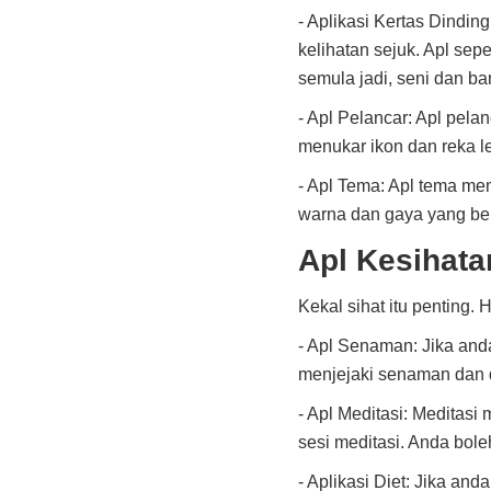
- Aplikasi Kertas Dindin
kelihatan sejuk. Apl se
semula jadi, seni dan ba
- Apl Pelancar: Apl pel
menukar ikon dan reka le
- Apl Tema: Apl tema m
warna dan gaya yang ber
Apl Kesihat
Kekal sihat itu penting
- Apl Senaman: Jika an
menjejaki senaman dan d
- Apl Meditasi: Meditas
sesi meditasi. Anda bole
- Aplikasi Diet: Jika an