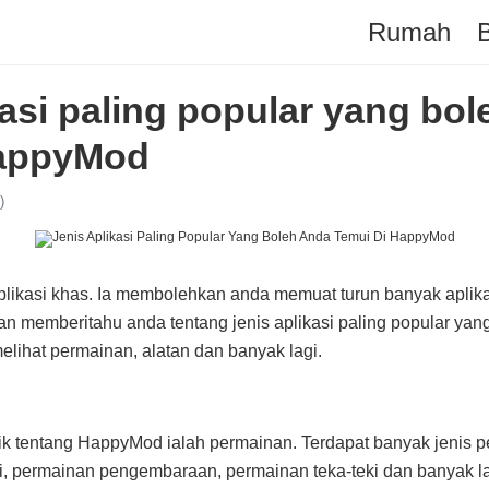
Rumah
kasi paling popular yang bo
HappyMod
)
plikasi khas. Ia membolehkan anda memuat turun banyak apli
an memberitahu anda tentang jenis aplikasi paling popular yan
ihat permainan, alatan dan banyak lagi.
aik tentang HappyMod ialah permainan. Terdapat banyak jenis 
, permainan pengembaraan, permainan teka-teki dan banyak la