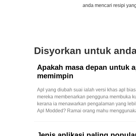
anda mencari resipi yan
Disyorkan untuk and
Apakah masa depan untuk a
memimpin
Apl yang diubah suai ialah versi khas apl bia
mereka membenarkan pengguna membuka kunc
kerana ia menawarkan pengalaman yang lebi
Apl Modded? Ramai orang mahu menggunakan
yang tinggi. Sesetengah pengguna merasa su
Jenis aplikasi paling popul