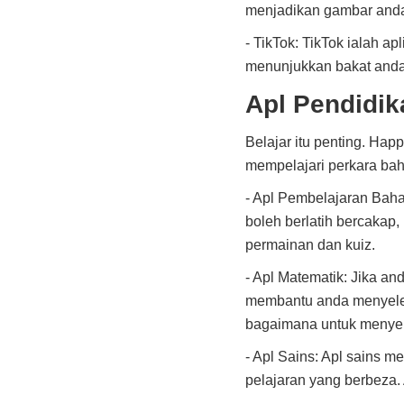
menjadikan gambar anda
- TikTok: TikTok ialah 
menunjukkan bakat anda
Apl Pendidik
Belajar itu penting. H
mempelajari perkara bah
- Apl Pembelajaran Bah
boleh berlatih bercaka
permainan dan kuiz.
- Apl Matematik: Jika a
membantu anda menyeles
bagaimana untuk menyel
- Apl Sains: Apl sains 
pelajaran yang berbeza. 