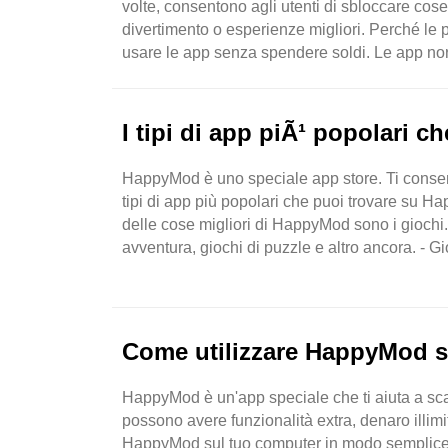
volte, consentono agli utenti di sbloccare co
divertimento o esperienze migliori. Perché le
usare le app senza spendere soldi. Le app norm
gli acquisti ..
I tipi di app piÃ¹ popolari 
HappyMod è uno speciale app store. Ti consente 
tipi di app più popolari che puoi trovare su 
delle cose migliori di HappyMod sono i giochi. C
avventura, giochi di puzzle e altro ancora. - G
combattere i nemici o ..
Come utilizzare HappyMod s
HappyMod è un'app speciale che ti aiuta a scar
possono avere funzionalità extra, denaro illim
HappyMod sul tuo computer in modo semplice