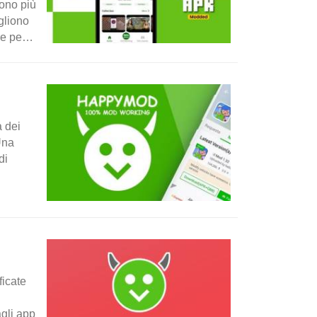
rono più
gliono
re per
à dei
Una
di
ficate
gli app