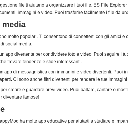
gestione file ti aiutano a organizzare i tuoi file. ES File Explorer
ocumenti, immagini e video. Puoi trasferire facilmente i file da una 
l media
no molto popolari. Ti consentono di connetterti con gli amici e c
i social media.
un'app divertente per condividere foto e video. Puoi seguire i t
he trovare tendenze e sfide interessanti.
n'app di messaggistica con immagini e video divertenti. Puoi i
erti. Ci sono anche filtri divertenti per rendere le tue immagini 
 per creare e guardare brevi video. Puoi ballare, cantare o mostra
r diventare famose!
ve
appyMod ha molte app educative per aiutarti a studiare e impa