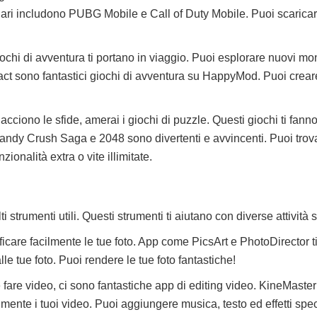
lari includono PUBG Mobile e Call of Duty Mobile. Puoi scaricarl
iochi di avventura ti portano in viaggio. Puoi esplorare nuovi mon
t sono fantastici giochi di avventura su HappyMod. Puoi creare l
piacciono le sfide, amerai i giochi di puzzle. Questi giochi ti fan
ndy Crush Saga e 2048 sono divertenti e avvincenti. Puoi trova
nalità extra o vite illimitate.
trumenti utili. Questi strumenti ti aiutano con diverse attività s
ficare facilmente le tue foto. App come PicsArt e PhotoDirector 
 alle tue foto. Puoi rendere le tue foto fantastiche!
ce fare video, ci sono fantastiche app di editing video. KineMaste
lmente i tuoi video. Puoi aggiungere musica, testo ed effetti spec