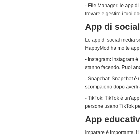
- File Manager: le app di 
trovare e gestire i tuoi d
App di socia
Le app di social media so
HappyMod ha molte app d
- Instagram: Instagram è 
stanno facendo. Puoi anc
- Snapchat: Snapchat è u
scompaiono dopo averli ap
- TikTok: TikTok è un'app
persone usano TikTok pe
App educati
Imparare è importante. H