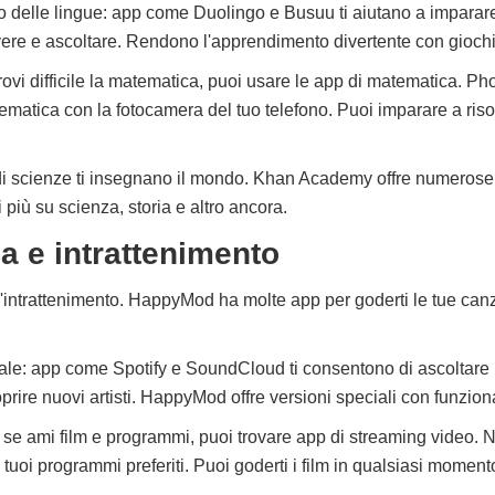
o delle lingue: app come Duolingo e Busuu ti aiutano a imparar
rivere e ascoltare. Rendono l'apprendimento divertente con giochi
rovi difficile la matematica, puoi usare le app di matematica. Pho
ematica con la fotocamera del tuo telefono. Puoi imparare a risolv
 di scienze ti insegnano il mondo. Khan Academy offre numerose 
 più su scienza, storia e altro ancora.
a e intrattenimento
l'intrattenimento. HappyMod ha molte app per goderti le tue canz
ale: app come Spotify e SoundCloud ti consentono di ascoltare l
prire nuovi artisti. HappyMod offre versioni speciali con funziona
 se ami film e programmi, puoi trovare app di streaming video. Ne
tuoi programmi preferiti. Puoi goderti i film in qualsiasi moment