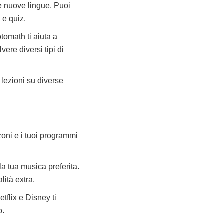
e nuove lingue. Puoi
 e quiz.
tomath ti aiuta a
ere diversi tipi di
lezioni su diverse
oni e i tuoi programmi
a tua musica preferita.
lità extra.
tflix e Disney ti
o.