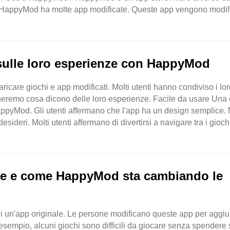
 HappyMod ha molte app modificate. Queste app vengono modif
i sulle loro esperienze con HappyMod
care giochi e app modificati. Molti utenti hanno condiviso i lor
eremo cosa dicono delle loro esperienze. Facile da usare Una
i HappyMod. Gli utenti affermano che l'app ha un design semplice.
ideri. Molti utenti affermano di divertirsi a navigare tra i giochi
ate e come HappyMod sta cambiando le
di un'app originale. Le persone modificano queste app per aggi
esempio, alcuni giochi sono difficili da giocare senza spendere 