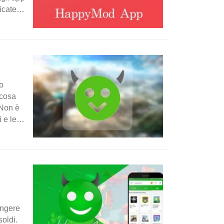
icate
o
 cosa
 Non è
 e le
ungere
soldi.