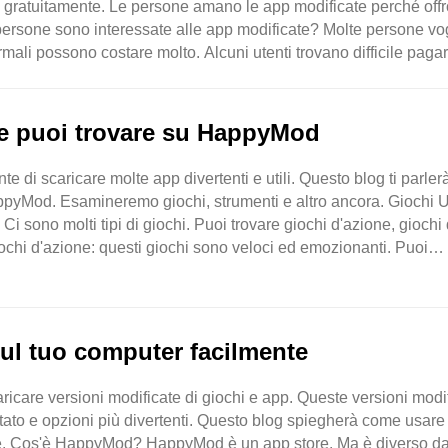
se gratuitamente. Le persone amano le app modificate perché off
 persone sono interessate alle app modificate? Molte persone vo
ali possono costare molto. Alcuni utenti trovano difficile paga
che puoi trovare su HappyMod
di scaricare molte app divertenti e utili. Questo blog ti parler
HappyMod. Esamineremo giochi, strumenti e altro ancora. Giochi 
i sono molti tipi di giochi. Puoi trovare giochi d'azione, giochi 
iochi d'azione: questi giochi sono veloci ed emozionanti. Puoi
ul tuo computer facilmente
icare versioni modificate di giochi e app. Queste versioni modi
itato e opzioni più divertenti. Questo blog spiegherà come usare
. Cos'è HappyMod? HappyMod è un app store. Ma è diverso da