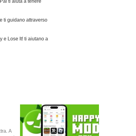
al ti aiuta a tenere
e ti guidano attraverso
 e Lose It! ti aiutano a
tra. A