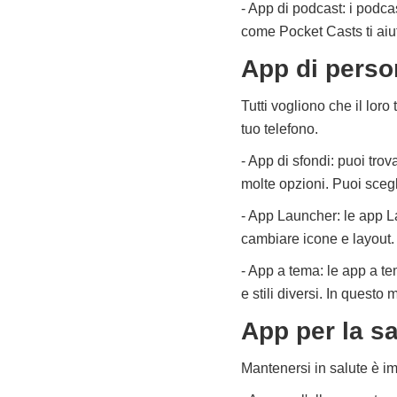
- App di podcast: i podca
come Pocket Casts ti aiut
App di perso
Tutti vogliono che il lor
tuo telefono.
- App di sfondi: puoi tro
molte opzioni. Puoi scegli
- App Launcher: le app L
cambiare icone e layout. 
- App a tema: le app a te
e stili diversi. In questo
App per la sal
Mantenersi in salute è i