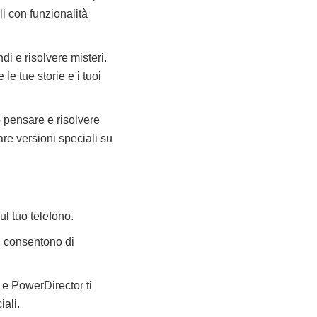
i con funzionalità
di e risolvere misteri.
e tue storie e i tuoi
no pensare e risolvere
re versioni speciali su
ul tuo telefono.
ti consentono di
r e PowerDirector ti
iali.