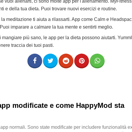
se vuoi allenarti, ci sono molte app per l'allenamento. MyFitnessP
ti e della tua dieta. Puoi trovare nuovi esercizi e routine.
 la meditazione ti aiuta a rilassarti. App come Calm e Headspac
Puoi imparare a calmare la tua mente e sentirti meglio.
oi mangiare più sano, le app per la dieta possono aiutarti. Yummly
enere traccia dei tuoi pasti.
le app modificate e come HappyMod sta
 app normali. Sono state modificate per includere funzionalità ex