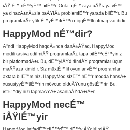
iÅŸlÉ™mÉ™yÉ™ bilÉ™r. Onlar qÉ™zaya uÄŸraya vÉ™
ya cihazÄ±nÄ±zla baÄŸlÄ± problemlÉ™r yarada bilÉ™r. Bu
proqramlarÄ± yüklÉ™yÉ™rkÉ™n diqqÉ™tli olmaq vacibdir.
HappyMod nÉ™dir?
Ä°ndi HappyMod haqqÄ±nda danÄ±ÅŸaq. HappyMod
modifikasiya edilmiÅŸ proqramlarÄ± tapa bilÉ™cÉ™yiniz
bir platformadÄ±r. Bu, dÉ™yiÅŸdirilmiÅŸ proqramlar üçün
maÄŸaza kimidir. Siz müxtÉ™lif oyunlar vÉ™ proqramlar
axtara bilÉ™rsiniz. HappyMod sizÉ™ hÉ™r modda hansÄ±
xüsusiyyÉ™tlÉ™rin mövcud olduÄŸunu göstÉ™rir. Bu,
istÉ™diyinizi tapmaÄŸÄ± asanlaÅŸdÄ±rÄ±r.
HappyMod necÉ™
iÅŸlÉ™yir
HappyMod istifadÉ™çilÉ™rÉ™ dÉ™yiÅŸdirilmiÅŸ