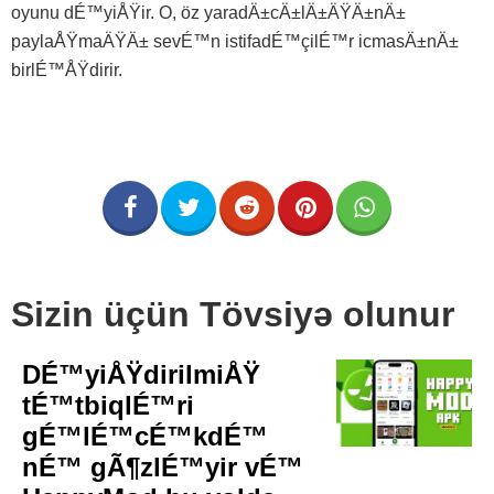
oyunu dÉ™yiÅŸir. O, öz yaradÄ±cÄ±lÄ±ÄŸÄ±nÄ±
paylaÅŸmaÄŸÄ± sevÉ™n istifadÉ™çilÉ™r icmasÄ±nÄ±
birlÉ™ÅŸdirir.
Sizin üçün Tövsiyə olunur
DÉ™yiÅŸdirilmiÅŸ
tÉ™tbiqlÉ™ri
gÉ™lÉ™cÉ™kdÉ™
nÉ™ gÃ¶zlÉ™yir vÉ™