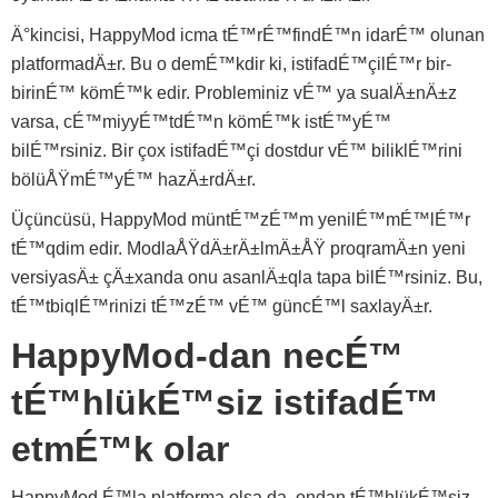
Ä°kincisi, HappyMod icma tÉ™rÉ™findÉ™n idarÉ™ olunan
platformadÄ±r. Bu o demÉ™kdir ki, istifadÉ™çilÉ™r bir-
birinÉ™ kömÉ™k edir. Probleminiz vÉ™ ya sualÄ±nÄ±z
varsa, cÉ™miyyÉ™tdÉ™n kömÉ™k istÉ™yÉ™
bilÉ™rsiniz. Bir çox istifadÉ™çi dostdur vÉ™ biliklÉ™rini
bölüÅŸmÉ™yÉ™ hazÄ±rdÄ±r.
Üçüncüsü, HappyMod müntÉ™zÉ™m yenilÉ™mÉ™lÉ™r
tÉ™qdim edir. ModlaÅŸdÄ±rÄ±lmÄ±ÅŸ proqramÄ±n yeni
versiyasÄ± çÄ±xanda onu asanlÄ±qla tapa bilÉ™rsiniz. Bu,
tÉ™tbiqlÉ™rinizi tÉ™zÉ™ vÉ™ güncÉ™l saxlayÄ±r.
HappyMod-dan necÉ™
tÉ™hlükÉ™siz istifadÉ™
etmÉ™k olar
HappyMod É™la platforma olsa da, ondan tÉ™hlükÉ™siz