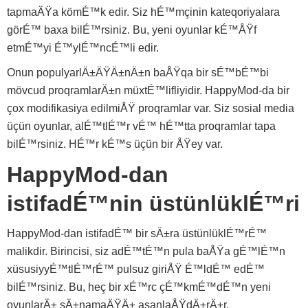
tapmaÄŸa kömÉ™k edir. Siz hÉ™mçinin kateqoriyalara
görÉ™ baxa bilÉ™rsiniz. Bu, yeni oyunlar kÉ™ÅŸf
etmÉ™yi É™ylÉ™ncÉ™li edir.
Onun populyarlÄ±ÄŸÄ±nÄ±n baÅŸqa bir sÉ™bÉ™bi
mövcud proqramlarÄ±n müxtÉ™lifliyidir. HappyMod-da bir
çox modifikasiya edilmiÅŸ proqramlar var. Siz sosial media
üçün oyunlar, alÉ™tlÉ™r vÉ™ hÉ™tta proqramlar tapa
bilÉ™rsiniz. HÉ™r kÉ™s üçün bir ÅŸey var.
HappyMod-dan
istifadÉ™nin üstünlüklÉ™ri
HappyMod-dan istifadÉ™ bir sÄ±ra üstünlüklÉ™rÉ™
malikdir. Birincisi, siz adÉ™tÉ™n pula baÅŸa gÉ™lÉ™n
xüsusiyyÉ™tlÉ™rÉ™ pulsuz giriÅŸ É™ldÉ™ edÉ™
bilÉ™rsiniz. Bu, heç bir xÉ™rc çÉ™kmÉ™dÉ™n yeni
oyunlarÄ± sÄ±namaÄŸÄ± asanlaÅŸdÄ±rÄ±r.