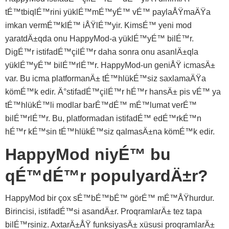
tÉ™tbiqlÉ™rini yüklÉ™mÉ™yÉ™ vÉ™ paylaÅŸmaÄŸa
imkan vermÉ™klÉ™ iÅŸlÉ™yir. KimsÉ™ yeni mod
yaratdÄ±qda onu HappyMod-a yüklÉ™yÉ™ bilÉ™r.
DigÉ™r istifadÉ™çilÉ™r daha sonra onu asanlÄ±qla
yüklÉ™yÉ™ bilÉ™rlÉ™r. HappyMod-un geniÅŸ icmasÄ±
var. Bu icma platformanÄ± tÉ™hlükÉ™siz saxlamaÄŸa
kömÉ™k edir. Ä°stifadÉ™çilÉ™r hÉ™r hansÄ± pis vÉ™ ya
tÉ™hlükÉ™li modlar barÉ™dÉ™ mÉ™lumat verÉ™
bilÉ™rlÉ™r. Bu, platformadan istifadÉ™ edÉ™rkÉ™n
hÉ™r kÉ™sin tÉ™hlükÉ™siz qalmasÄ±na kömÉ™k edir.
HappyMod niyÉ™ bu
qÉ™dÉ™r populyardÄ±r?
HappyMod bir çox sÉ™bÉ™bÉ™ görÉ™ mÉ™ÅŸhurdur.
Birincisi, istifadÉ™si asandÄ±r. ProqramlarÄ± tez tapa
bilÉ™rsiniz. AxtarÄ±ÅŸ funksiyasÄ± xüsusi proqramlarÄ±