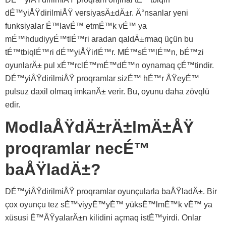
dÉ™yiÅŸdirilmiÅŸ versiyasÄ±dÄ±r. Ä°nsanlar yeni
funksiyalar É™lavÉ™ etmÉ™k vÉ™ ya
mÉ™hdudiyyÉ™tlÉ™ri aradan qaldÄ±rmaq üçün bu
tÉ™tbiqlÉ™ri dÉ™yiÅŸirlÉ™r. MÉ™sÉ™lÉ™n, bÉ™zi
oyunlarÄ± pul xÉ™rclÉ™mÉ™dÉ™n oynamaq çÉ™tindir.
DÉ™yiÅŸdirilmiÅŸ proqramlar sizÉ™ hÉ™r ÅŸeyÉ™
pulsuz daxil olmaq imkanÄ± verir. Bu, oyunu daha zövqlü
edir.
ModlaÅŸdÄ±rÄ±lmÄ±ÅŸ
proqramlar necÉ™
baÅŸladÄ±?
DÉ™yiÅŸdirilmiÅŸ proqramlar oyunçularla baÅŸladÄ±. Bir
çox oyunçu tez sÉ™viyyÉ™yÉ™ yüksÉ™lmÉ™k vÉ™ ya
xüsusi É™ÅŸyalarÄ±n kilidini açmaq istÉ™yirdi. Onlar