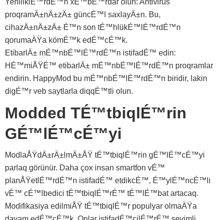
YeniliklÉ™rdÉ™n xÉ™bÉ™rdar olun: Antivirus
proqramÄ±nÄ±zÄ± güncÉ™l saxlayÄ±n. Bu,
cihazÄ±nÄ±zÄ± É™n son tÉ™hlükÉ™lÉ™rdÉ™n
qorumaÄŸa kömÉ™k edÉ™cÉ™k.
EtibarlÄ± mÉ™nbÉ™lÉ™rdÉ™n istifadÉ™ edin:
HÉ™miÅŸÉ™ etibarlÄ± mÉ™nbÉ™lÉ™rdÉ™n proqramlar
endirin. HappyMod bu mÉ™nbÉ™lÉ™rdÉ™n biridir, lakin
digÉ™r veb saytlarla diqqÉ™tli olun.
Modded TÉ™tbiqlÉ™rin
GÉ™lÉ™cÉ™yi
ModlaÅŸdÄ±rÄ±lmÄ±ÅŸ tÉ™tbiqlÉ™rin gÉ™lÉ™cÉ™yi
parlaq görünür. Daha çox insan smartfon vÉ™
planÅŸetlÉ™rdÉ™n istifadÉ™ etdikcÉ™, É™ylÉ™ncÉ™li
vÉ™ cÉ™lbedici tÉ™tbiqlÉ™rÉ™ tÉ™lÉ™bat artacaq.
Modifikasiya edilmiÅŸ tÉ™tbiqlÉ™r populyar olmaÄŸa
davam edÉ™cÉ™k. Onlar istifadÉ™çilÉ™rÉ™ sevimli