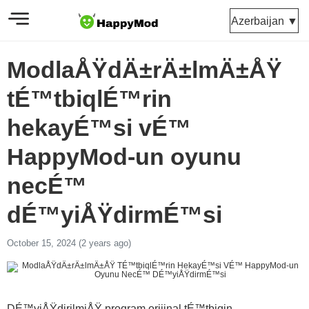
Azerbaijan ▼
ModlaÅŸdÄ±rÄ±lmÄ±ÅŸ
tÉ™tbiqlÉ™rin
hekayÉ™si vÉ™
HappyMod-un oyunu
necÉ™
dÉ™yiÅŸdirmÉ™si
October 15, 2024 (2 years ago)
DÉ™yiÅŸdirilmiÅŸ proqram orijinal tÉ™tbiqin