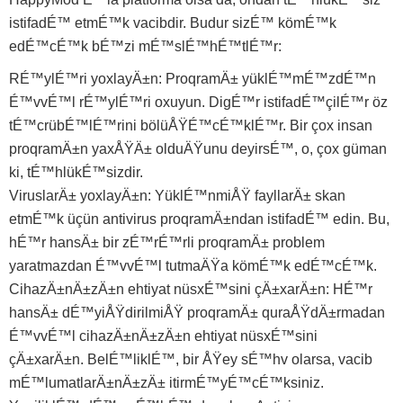
istifadÉ™ etmÉ™k vacibdir. Budur sizÉ™ kömÉ™k
edÉ™cÉ™k bÉ™zi mÉ™slÉ™hÉ™tlÉ™r:
RÉ™ylÉ™ri yoxlayÄ±n: ProqramÄ± yüklÉ™mÉ™zdÉ™n
É™vvÉ™l rÉ™ylÉ™ri oxuyun. DigÉ™r istifadÉ™çilÉ™r öz
tÉ™crübÉ™lÉ™rini bölüÅŸÉ™cÉ™klÉ™r. Bir çox insan
proqramÄ±n yaxÅŸÄ± olduÄŸunu deyirsÉ™, o, çox güman
ki, tÉ™hlükÉ™sizdir.
ViruslarÄ± yoxlayÄ±n: YüklÉ™nmiÅŸ fayllarÄ± skan
etmÉ™k üçün antivirus proqramÄ±ndan istifadÉ™ edin. Bu,
hÉ™r hansÄ± bir zÉ™rÉ™rli proqramÄ± problem
yaratmazdan É™vvÉ™l tutmaÄŸa kömÉ™k edÉ™cÉ™k.
CihazÄ±nÄ±zÄ±n ehtiyat nüsxÉ™sini çÄ±xarÄ±n: HÉ™r
hansÄ± dÉ™yiÅŸdirilmiÅŸ proqramÄ± quraÅŸdÄ±rmadan
É™vvÉ™l cihazÄ±nÄ±zÄ±n ehtiyat nüsxÉ™sini
çÄ±xarÄ±n. BelÉ™liklÉ™, bir ÅŸey sÉ™hv olarsa, vacib
mÉ™lumatlarÄ±nÄ±zÄ± itirmÉ™yÉ™cÉ™ksiniz.