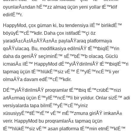
oyunlarÄ±ndan hÉ™zz almaq üçün yeni yollar tÉ™klif
edirlÉ™r.
HappyMod, çox güman ki, bu tendensiya ilÉ™ birlikdÉ™
böyüyÉ™cÉ™kdir. Daha çox istifadÉ™çi öz
yaradÄ±cÄ±lÄ±ÄŸÄ±nÄ± paylaÅŸaraq platformaya
qoÅŸulacaq. Bu, modifikasiya edilmiÅŸ tÉ™tbiqlÉ™rin
daha da geniÅŸ seçiminÉ™ sÉ™bÉ™b olacaq. Güclü
icmasÄ± ilÉ™ HappyMod dÉ™yiÅŸdirilmiÅŸ tÉ™tbiqlÉ™ri
tapmaq üçün tÉ™hlükÉ™siz vÉ™ É™ylÉ™ncÉ™li yer
olmaÄŸa davam edÉ™cÉ™kdir.
DÉ™yiÅŸdirilmiÅŸ proqramlar tÉ™tbiq tÉ™crübÉ™nizi
artÄ±rmaq üçün É™ylÉ™ncÉ™li bir yoldur. Onlar sizÉ™ adi
versiyalarda tapa bilmÉ™yÉ™cÉ™yiniz
xüsusiyyÉ™tlÉ™rÉ™ vÉ™ mÉ™zmuna giriÅŸ imkanÄ±
verir. HappyMod bu proqramlarÄ± tapmaq üçün
tÉ™hlükÉ™siz vÉ™ asan platforma tÉ™min etmÉ™klÉ™