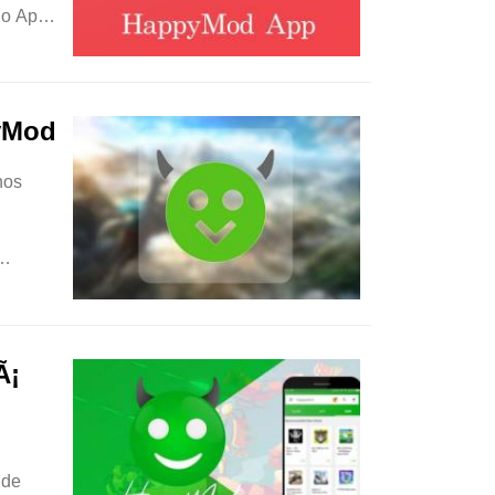
 o App
pyMod
hos
Ã¡
 de