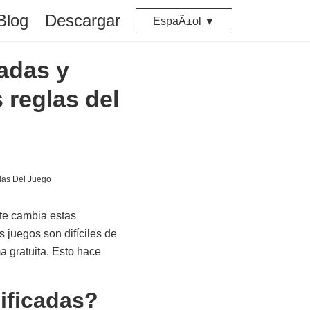
Blog
Descargar
EspaÃ±ol ▼
cadas y
reglas del
nte cambia estas
 juegos son difíciles de
a gratuita. Esto hace
ificadas?