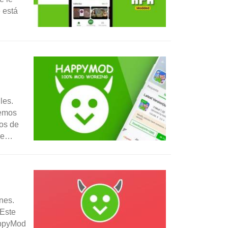
 está
n
les.
remos
os de
de
nes.
 Este
appyMod