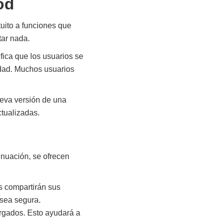
od
tuito a funciones que
tar nada.
ica que los usuarios se
idad. Muchos usuarios
ueva versión de una
ctualizadas.
inuación, se ofrecen
os compartirán sus
 sea segura.
argados. Esto ayudará a