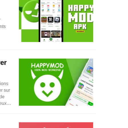
r
nts
er
ions
r sur
 de
jeux