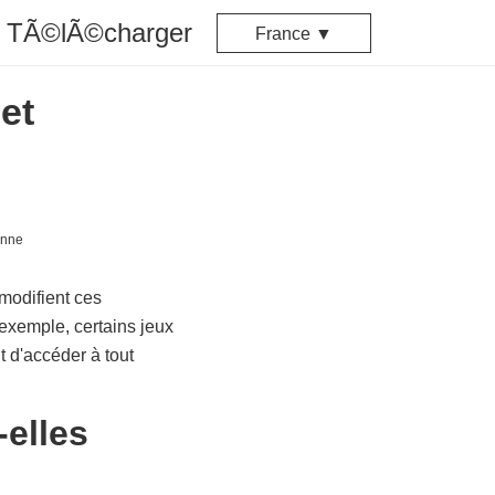
TÃ©lÃ©charger
France ▼
et
modifient ces
 exemple, certains jeux
t d'accéder à tout
elles