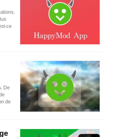
ations.
lus
est-ce
s. De
 de
ion de
nge