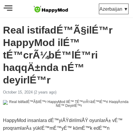
Azerbaijan ▼
Real istifadÉ™Ã§ilÉ™r
HappyMod ilÉ™
tÉ™crÃ¼bÉ™lÉ™ri
haqqÄ±nda nÉ™
deyirlÉ™r
October 15, 2024 (2 years ago)
HappyMod insanlara dÉ™yiÅŸdirilmiÅŸ oyunlarÄ± vÉ™
proqramlarÄ± yüklÉ™mÉ™yÉ™ kömÉ™k edÉ™n