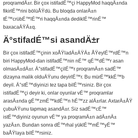
proqramdÄ±r. Bir çox istifadÉ™çi HappyMod haqqÄ±nda
fikirlÉ™rini bölüÅŸdü. Bu bloqda onlarÄ±n
tÉ™crübÉ™lÉ™ri haqqÄ±nda dediklÉ™rinÉ™
baxacaÄŸÄ±q.
Ä°stifadÉ™si asandÄ±r
Bir çox istifadÉ™çinin xoÅŸladÄ±ÄŸÄ± ÅŸeylÉ™rdÉ™n
biri HappyMod-dan istifadÉ™nin nÉ™ qÉ™dÉ™r asan
olmasÄ±dÄ±r. Ä°stifadÉ™çilÉ™r proqramÄ±n sadÉ™
dizayna malik olduÄŸunu deyirlÉ™r. Bu mürÉ™kkÉ™b
deyil. Ä°stÉ™diyinizi tez tapa bilÉ™rsiniz. Bir çox
istifadÉ™çi deyir ki, onlar oyunlar vÉ™ proqramlar
arasÄ±nda gÉ™zmÉ™kdÉ™n hÉ™zz alÄ±rlar. AxtarÄ±ÅŸ
çubuÄŸunu tapmaq asandÄ±r. Siz sadÉ™cÉ™
istÉ™diyiniz oyunun vÉ™ ya proqramÄ±n adÄ±nÄ±
yazÄ±n. Bundan sonra dÉ™rhal yüklÉ™mÉ™yÉ™
baÅŸlaya bilÉ™rsiniz.