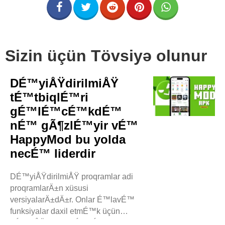
Sizin üçün Tövsiyə olunur
DÉ™yiÅŸdirilmiÅŸ
tÉ™tbiqlÉ™ri
gÉ™lÉ™cÉ™kdÉ™
nÉ™ gÃ¶zlÉ™yir vÉ™
HappyMod bu yolda
necÉ™ liderdir
DÉ™yiÅŸdirilmiÅŸ proqramlar adi
proqramlarÄ±n xüsusi
versiyalarÄ±dÄ±r. Onlar É™lavÉ™
funksiyalar daxil etmÉ™k üçün
dÉ™yiÅŸdirilib. BÉ™zÉ™n