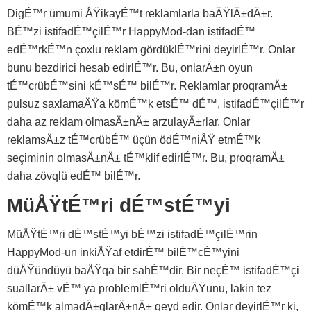
DigÉ™r ümumi ÅŸikayÉ™t reklamlarla baÄŸlÄ±dÄ±r.
BÉ™zi istifadÉ™çilÉ™r HappyMod-dan istifadÉ™
edÉ™rkÉ™n çoxlu reklam gördüklÉ™rini deyirlÉ™r. Onlar
bunu bezdirici hesab edirlÉ™r. Bu, onlarÄ±n oyun
tÉ™crübÉ™sini kÉ™sÉ™ bilÉ™r. Reklamlar proqramÄ±
pulsuz saxlamaÄŸa kömÉ™k etsÉ™ dÉ™, istifadÉ™çilÉ™r
daha az reklam olmasÄ±nÄ± arzulayÄ±rlar. Onlar
reklamsÄ±z tÉ™crübÉ™ üçün ödÉ™niÅŸ etmÉ™k
seçiminin olmasÄ±nÄ± tÉ™klif edirlÉ™r. Bu, proqramÄ±
daha zövqlü edÉ™ bilÉ™r.
MüÅŸtÉ™ri dÉ™stÉ™yi
MüÅŸtÉ™ri dÉ™stÉ™yi bÉ™zi istifadÉ™çilÉ™rin
HappyMod-un inkiÅŸaf etdirÉ™ bilÉ™cÉ™yini
düÅŸündüyü baÅŸqa bir sahÉ™dir. Bir neçÉ™ istifadÉ™çi
suallarÄ± vÉ™ ya problemlÉ™ri olduÄŸunu, lakin tez
kömÉ™k almadÄ±qlarÄ±nÄ± qeyd edir. Onlar deyirlÉ™r ki,