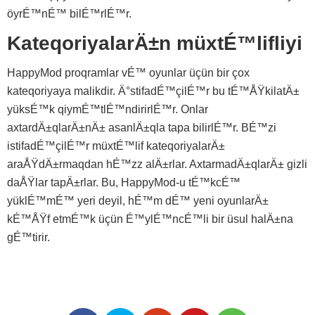
öyrÉ™nÉ™ bilÉ™rlÉ™r.
KateqoriyalarÄ±n müxtÉ™lifliyi
HappyMod proqramlar vÉ™ oyunlar üçün bir çox
kateqoriyaya malikdir. Ä°stifadÉ™çilÉ™r bu tÉ™ÅŸkilatÄ±
yüksÉ™k qiymÉ™tlÉ™ndirirlÉ™r. Onlar
axtardÄ±qlarÄ±nÄ± asanlÄ±qla tapa bilirlÉ™r. BÉ™zi
istifadÉ™çilÉ™r müxtÉ™lif kateqoriyalarÄ±
araÅŸdÄ±rmaqdan hÉ™zz alÄ±rlar. AxtarmadÄ±qlarÄ± gizli
daÅŸlar tapÄ±rlar. Bu, HappyMod-u tÉ™kcÉ™
yüklÉ™mÉ™ yeri deyil, hÉ™m dÉ™ yeni oyunlarÄ±
kÉ™ÅŸf etmÉ™k üçün É™ylÉ™ncÉ™li bir üsul halÄ±na
gÉ™tirir.