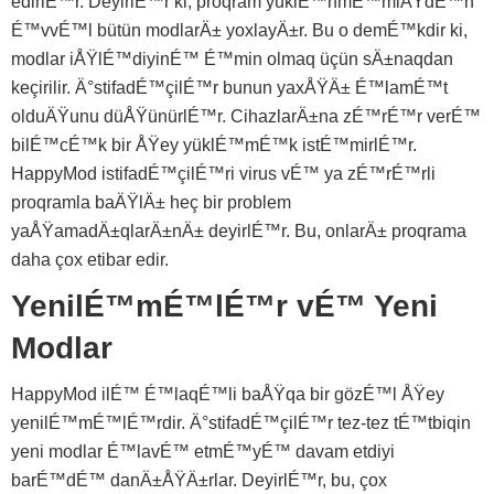
edirlÉ™r. DeyirlÉ™r ki, proqram yüklÉ™nmÉ™miÅŸdÉ™n
É™vvÉ™l bütün modlarÄ± yoxlayÄ±r. Bu o demÉ™kdir ki,
modlar iÅŸlÉ™diyinÉ™ É™min olmaq üçün sÄ±naqdan
keçirilir. Ä°stifadÉ™çilÉ™r bunun yaxÅŸÄ± É™lamÉ™t
olduÄŸunu düÅŸünürlÉ™r. CihazlarÄ±na zÉ™rÉ™r verÉ™
bilÉ™cÉ™k bir ÅŸey yüklÉ™mÉ™k istÉ™mirlÉ™r.
HappyMod istifadÉ™çilÉ™ri virus vÉ™ ya zÉ™rÉ™rli
proqramla baÄŸlÄ± heç bir problem
yaÅŸamadÄ±qlarÄ±nÄ± deyirlÉ™r. Bu, onlarÄ± proqrama
daha çox etibar edir.
YenilÉ™mÉ™lÉ™r vÉ™ Yeni
Modlar
HappyMod ilÉ™ É™laqÉ™li baÅŸqa bir gözÉ™l ÅŸey
yenilÉ™mÉ™lÉ™rdir. Ä°stifadÉ™çilÉ™r tez-tez tÉ™tbiqin
yeni modlar É™lavÉ™ etmÉ™yÉ™ davam etdiyi
barÉ™dÉ™ danÄ±ÅŸÄ±rlar. DeyirlÉ™r, bu, çox