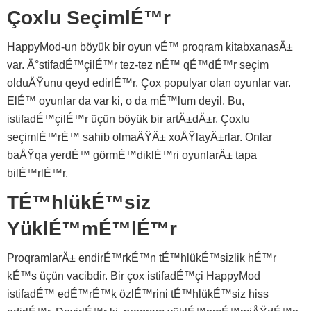
Çoxlu SeçimlÉ™r
HappyMod-un böyük bir oyun vÉ™ proqram kitabxanasÄ±
var. Ä°stifadÉ™çilÉ™r tez-tez nÉ™ qÉ™dÉ™r seçim
olduÄŸunu qeyd edirlÉ™r. Çox populyar olan oyunlar var.
ElÉ™ oyunlar da var ki, o da mÉ™lum deyil. Bu,
istifadÉ™çilÉ™r üçün böyük bir artÄ±dÄ±r. Çoxlu
seçimlÉ™rÉ™ sahib olmaÄŸÄ± xoÅŸlayÄ±rlar. Onlar
baÅŸqa yerdÉ™ görmÉ™diklÉ™ri oyunlarÄ± tapa
bilÉ™rlÉ™r.
TÉ™hlükÉ™siz
YüklÉ™mÉ™lÉ™r
ProqramlarÄ± endirÉ™rkÉ™n tÉ™hlükÉ™sizlik hÉ™r
kÉ™s üçün vacibdir. Bir çox istifadÉ™çi HappyMod
istifadÉ™ edÉ™rÉ™k özlÉ™rini tÉ™hlükÉ™siz hiss