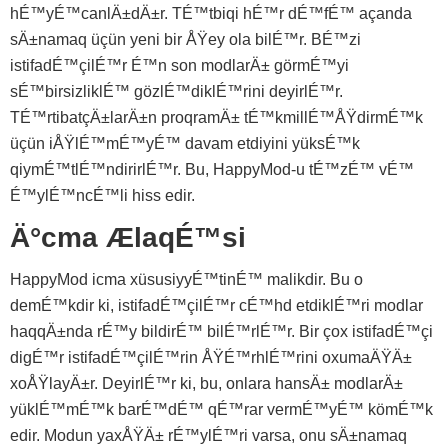
hÉ™yÉ™canlÄ±dÄ±r. TÉ™tbiqi hÉ™r dÉ™fÉ™ açanda
sÄ±namaq üçün yeni bir ÅŸey ola bilÉ™r. BÉ™zi
istifadÉ™çilÉ™r É™n son modlarÄ± görmÉ™yi
sÉ™birsizliklÉ™ gözlÉ™diklÉ™rini deyirlÉ™r.
TÉ™rtibatçÄ±larÄ±n proqramÄ± tÉ™kmillÉ™ÅŸdirmÉ™k
üçün iÅŸlÉ™mÉ™yÉ™ davam etdiyini yüksÉ™k
qiymÉ™tlÉ™ndirirlÉ™r. Bu, HappyMod-u tÉ™zÉ™ vÉ™
É™ylÉ™ncÉ™li hiss edir.
Ä°cma ÆlaqÉ™si
HappyMod icma xüsusiyyÉ™tinÉ™ malikdir. Bu o
demÉ™kdir ki, istifadÉ™çilÉ™r cÉ™hd etdiklÉ™ri modlar
haqqÄ±nda rÉ™y bildirÉ™ bilÉ™rlÉ™r. Bir çox istifadÉ™çi
digÉ™r istifadÉ™çilÉ™rin ÅŸÉ™rhlÉ™rini oxumaÄŸÄ±
xoÅŸlayÄ±r. DeyirlÉ™r ki, bu, onlara hansÄ± modlarÄ±
yüklÉ™mÉ™k barÉ™dÉ™ qÉ™rar vermÉ™yÉ™ kömÉ™k
edir. Modun yaxÅŸÄ± rÉ™ylÉ™ri varsa, onu sÄ±namaq