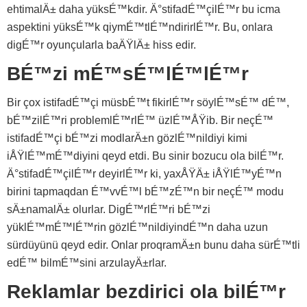
ehtimalÄ± daha yüksÉ™kdir. Ä°stifadÉ™çilÉ™r bu icma
aspektini yüksÉ™k qiymÉ™tlÉ™ndirirlÉ™r. Bu, onlara
digÉ™r oyunçularla baÄŸlÄ± hiss edir.
BÉ™zi mÉ™sÉ™lÉ™lÉ™r
Bir çox istifadÉ™çi müsbÉ™t fikirlÉ™r söylÉ™sÉ™ dÉ™,
bÉ™zilÉ™ri problemlÉ™rlÉ™ üzlÉ™ÅŸib. Bir neçÉ™
istifadÉ™çi bÉ™zi modlarÄ±n gözlÉ™nildiyi kimi
iÅŸlÉ™mÉ™diyini qeyd etdi. Bu sinir bozucu ola bilÉ™r.
Ä°stifadÉ™çilÉ™r deyirlÉ™r ki, yaxÅŸÄ± iÅŸlÉ™yÉ™n
birini tapmaqdan É™vvÉ™l bÉ™zÉ™n bir neçÉ™ modu
sÄ±namalÄ± olurlar. DigÉ™rlÉ™ri bÉ™zi
yüklÉ™mÉ™lÉ™rin gözlÉ™nildiyindÉ™n daha uzun
sürdüyünü qeyd edir. Onlar proqramÄ±n bunu daha sürÉ™tli
edÉ™ bilmÉ™sini arzulayÄ±rlar.
Reklamlar bezdirici ola bilÉ™r