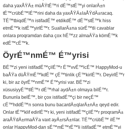
daha yaxÅŸÄ± müÅŸtÉ™ri dÉ™stÉ™yi onlarÄ±n
tÉ™crübÉ™lÉ™rini daha da yaxÅŸÄ±laÅŸdÄ±racaq.
TÉ™tbiqdÉ™n istifadÉ™ etdikdÉ™ dÉ™stÉ™k hiss
etmÉ™k istÉ™yirlÉ™r. SuallarÄ±na sürÉ™tli cavablar
onlara proqramdan daha çox hÉ™zz almaÄŸa kömÉ™k
edÉ™cÉ™k.
ÖyrÉ™nmÉ™ É™yrisi
BÉ™zi yeni istifadÉ™çilÉ™r É™vvÉ™lcÉ™ HappyMod-u
baÅŸa düÅŸmÉ™kdÉ™ çÉ™tinlik çÉ™kirlÉ™r. DeyirlÉ™r
ki, bir az öyrÉ™nmÉ™ É™yrisi var. BÉ™zi
xüsusiyyÉ™tlÉ™r dÉ™rhal aydÄ±n olmaya bilÉ™r.
Bununla belÉ™, bir çox istifadÉ™çi bir neçÉ™
cÉ™hddÉ™n sonra bunu bacardÄ±qlarÄ±nÄ± qeyd edir.
Onlar tÉ™klif edirlÉ™r ki, yeni istifadÉ™çilÉ™r proqramÄ±
araÅŸdÄ±rmaÄŸa vaxt ayÄ±rsÄ±nlar. TÉ™crübÉ™ ilÉ™
onlar HappyMod-dan sÉ™mÉ™rÉ™li istifadÉ™ etmÉ™yi