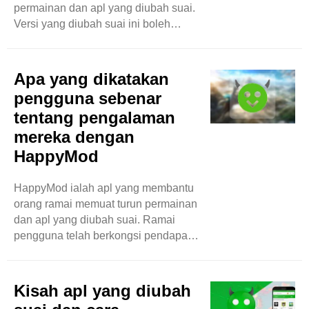
dan banyak lagi. - Permainan Aksi:
permainan dan apl yang diubah suai.
Permainan ..
Versi yang diubah suai ini boleh
mempunyai ciri tambahan, wang
tanpa had dan pilihan yang lebih
menyeronokkan. Blog ini akan
Apa yang dikatakan
menerangkan cara menggunakan
pengguna sebenar
HappyMod pada komputer anda
tentang pengalaman
dengan cara yang mudah. Apakah
mereka dengan
HappyMod? HappyMod ialah kedai
aplikasi. Tetapi ia berbeza daripada
HappyMod
kedai aplikasi biasa seperti Google
Play atau App Store. HappyMod
HappyMod ialah apl yang membantu
mempunyai banyak aplikasi yang
orang ramai memuat turun permainan
diubah suai. Apl ini diubah ..
dan apl yang diubah suai. Ramai
pengguna telah berkongsi pendapat
mereka tentang HappyMod. Dalam
blog ini, kita akan melihat apa yang
mereka katakan tentang pengalaman
Kisah apl yang diubah
mereka. Mudah Digunakan Satu