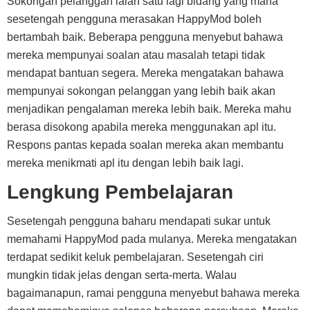
Sokongan pelanggan ialah satu lagi bidang yang mana
sesetengah pengguna merasakan HappyMod boleh
bertambah baik. Beberapa pengguna menyebut bahawa
mereka mempunyai soalan atau masalah tetapi tidak
mendapat bantuan segera. Mereka mengatakan bahawa
mempunyai sokongan pelanggan yang lebih baik akan
menjadikan pengalaman mereka lebih baik. Mereka mahu
berasa disokong apabila mereka menggunakan apl itu.
Respons pantas kepada soalan mereka akan membantu
mereka menikmati apl itu dengan lebih baik lagi.
Lengkung Pembelajaran
Sesetengah pengguna baharu mendapati sukar untuk
memahami HappyMod pada mulanya. Mereka mengatakan
terdapat sedikit keluk pembelajaran. Sesetengah ciri
mungkin tidak jelas dengan serta-merta. Walau
bagaimanapun, ramai pengguna menyebut bahawa mereka