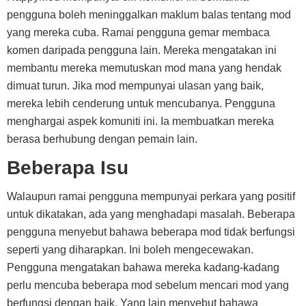
pengguna boleh meninggalkan maklum balas tentang mod
yang mereka cuba. Ramai pengguna gemar membaca
komen daripada pengguna lain. Mereka mengatakan ini
membantu mereka memutuskan mod mana yang hendak
dimuat turun. Jika mod mempunyai ulasan yang baik,
mereka lebih cenderung untuk mencubanya. Pengguna
menghargai aspek komuniti ini. Ia membuatkan mereka
berasa berhubung dengan pemain lain.
Beberapa Isu
Walaupun ramai pengguna mempunyai perkara yang positif
untuk dikatakan, ada yang menghadapi masalah. Beberapa
pengguna menyebut bahawa beberapa mod tidak berfungsi
seperti yang diharapkan. Ini boleh mengecewakan.
Pengguna mengatakan bahawa mereka kadang-kadang
perlu mencuba beberapa mod sebelum mencari mod yang
berfungsi dengan baik. Yang lain menyebut bahawa