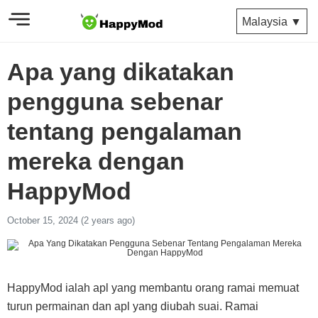
Malaysia ▼
Apa yang dikatakan
pengguna sebenar
tentang pengalaman
mereka dengan
HappyMod
October 15, 2024 (2 years ago)
HappyMod ialah apl yang membantu orang ramai memuat
turun permainan dan apl yang diubah suai. Ramai