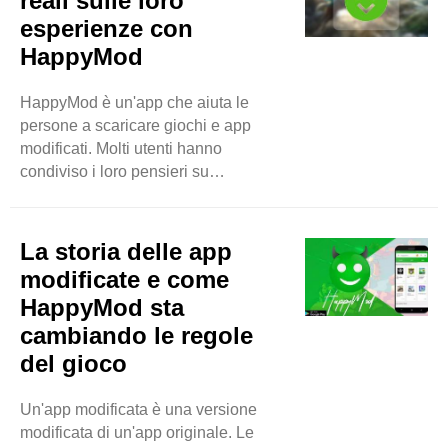
reali sulle loro
HappyMod? HappyMod è un app
esperienze con
store. Ma è diverso dagli app store
HappyMod
normali come Google Play o App
Store. HappyMod ha molte app
modificate. Queste app vengono
HappyMod è un'app che aiuta le
modificate dagli utenti. ..
persone a scaricare giochi e app
modificati. Molti utenti hanno
condiviso i loro pensieri su
HappyMod. In questo blog,
esamineremo cosa dicono delle loro
esperienze. Facile da usare Una cosa
La storia delle app
che piace a molti utenti è la facilità
modificate e come
d'uso di HappyMod. Gli utenti
HappyMod sta
affermano che l'app ha un design
cambiando le regole
semplice. Non è complicata. Puoi
trovare rapidamente ciò che desideri.
del gioco
Molti utenti affermano di divertirsi a
navigare tra i giochi e le app. ..
Un'app modificata è una versione
modificata di un'app originale. Le