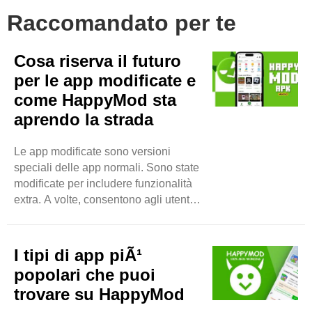
Raccomandato per te
Cosa riserva il futuro
per le app modificate e
come HappyMod sta
aprendo la strada
Le app modificate sono versioni
speciali delle app normali. Sono state
modificate per includere funzionalità
extra. A volte, consentono agli utenti
di sbloccare cose gratuitamente. Le
persone amano le app modificate
perché offrono più divertimento o
I tipi di app piÃ¹
esperienze migliori. Perché le
popolari che puoi
persone sono interessate alle app
trovare su HappyMod
modificate? Molte persone vogliono
usare le app senza spendere soldi.