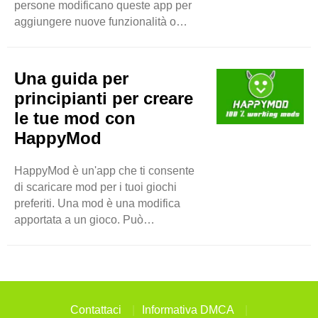
persone modificano queste app per
aggiungere nuove funzionalità o
rimuovere restrizioni. Ad esempio,
alcuni giochi sono difficili da giocare
senza spendere soldi. Le app
Una guida per
modificate ti consentono di accedere
principianti per creare
a tutto gratuitamente. Questo rende il
le tue mod con
gioco più divertente. Come sono nate
HappyMod
le app modificate? Le app modificate
sono nate con i giocatori. Molti
giocatori volevano salire di livello
HappyMod è un'app che ti consente
rapidamente o sbloccare ..
di scaricare mod per i tuoi giochi
preferiti. Una mod è una modifica
apportata a un gioco. Può
semplificare il gioco o aggiungere
nuove funzionalità. HappyMod ha
molte mod realizzate da altri utenti.
Puoi anche creare la tua mod usando
questa app. Perché creare le tue
Contattaci
Informativa DMCA
mod? Creare le tue mod può essere