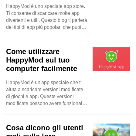
HappyMod è uno speciale app store.
Le app normali possono costare
Ti consente di scaricare molte app
molto. Alcuni utenti trovano difficile
divertenti e utili. Questo blog ti parlerà
pagare per gli acquisti ..
dei tipi di app più popolari che puoi
trovare su HappyMod. Esamineremo
giochi, strumenti e altro ancora.
Giochi Una delle cose migliori di
Come utilizzare
HappyMod sono i giochi. Ci sono
HappyMod sul tuo
molti tipi di giochi. Puoi trovare giochi
computer facilmente
d'azione, giochi di avventura, giochi
di puzzle e altro ancora. - Giochi
HappyMod è un'app speciale che ti
d'azione: questi giochi sono veloci ed
aiuta a scaricare versioni modificate
emozionanti. Puoi combattere i
di giochi e app. Queste versioni
nemici o ..
modificate possono avere funzionalità
extra, denaro illimitato e opzioni più
divertenti. Questo blog spiegherà
come usare HappyMod sul tuo
Cosa dicono gli utenti
computer in modo semplice. Cos'è