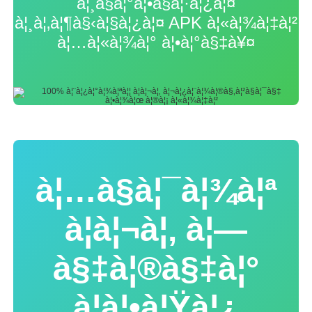
à¦¸à§à¦°à¦•à§à¦·à¦¿à¦¤
à¦¸à¦‚à¦¶à§‹à¦§à¦¿à¦¤ APK à¦«à¦¾à¦‡à¦²
à¦…à¦«à¦¾à¦° à¦•à¦°à§‡à¥¤
à¦…à§à¦¯à¦¾à¦ª
à¦à¦¬à¦‚ à¦—
à§‡à¦®à§‡à¦°
à¦à¦•à¦Ÿà¦¿