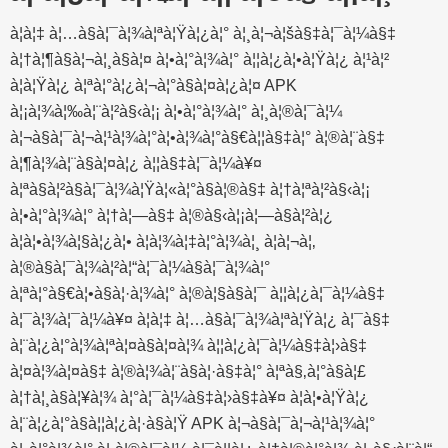
à¦à¦‡ à¦…à§à¦¯à¦¾à¦ªà¦Ÿà¦¿à¦° à¦¸à¦¬à¦šà§‡à¦¯à¦¼à§‡
à¦†à¦¶à§à¦¬à¦¸à§à¦¤ à¦•à¦°à¦¾à¦° à¦¦à¦¿à¦•à¦Ÿà¦¿ à¦¹à¦²
à¦à¦Ÿà¦¿ à¦ªà¦°à¦¿à¦¬à¦°à§à¦¤à¦¿à¦¤ APK
à¦¡à¦¾à¦‰à¦¨à¦²à§‹à¦¡ à¦•à¦°à¦¾à¦° à¦¸à¦®à¦¯à¦¼
à¦¬à§à¦¯à¦¬à¦¹à¦¾à¦°à¦•à¦¾à¦°à§€à¦¦à§‡à¦° à¦®à¦¨à§‡
à¦¶à¦¾à¦¨à§à¦¤à¦¿ à¦¦à§‡à¦¯à¦¼à¥¤
à¦ªà§à¦²à§à¦¯à¦¾à¦Ÿà¦«à¦°à§à¦®à§‡ à¦†à¦ªà¦²à§‹à¦¡
à¦•à¦°à¦¾à¦° à¦†à¦—à§‡ à¦®à§‹à¦¡à¦—à§à¦²à¦¿
à¦à¦•à¦¾à¦§à¦¿à¦• à¦­à¦¾à¦‡à¦°à¦¾à¦¸ à¦à¦¬à¦‚
à¦®à§à¦¯à¦¾à¦²à¦“à¦¯à¦¼à§à¦¯à¦¾à¦°
à¦ªà¦°à§€à¦•à§à¦·à¦¾à¦° à¦®à¦§à§à¦¯ à¦¦à¦¿à¦¯à¦¼à§‡
à¦¯à¦¾à¦¯à¦¼à¥¤ à¦à¦‡ à¦…à§à¦¯à¦¾à¦ªà¦Ÿà¦¿ à¦¯à§‡
à¦¨à¦¿à¦°à¦¾à¦ªà¦¤à§à¦¤à¦¾ à¦¦à¦¿à¦¯à¦¼à§‡à¦›à§‡
à¦¤à¦¾à¦¤à§‡ à¦®à¦¾à¦¨à§à¦·à§‡à¦° à¦ªà§‚à¦°à§à¦£
à¦†à¦¸à§à¦¥à¦¾ à¦°à¦¯à¦¼à§‡à¦›à§‡à¥¤ à¦à¦•à¦Ÿà¦¿
à¦¨à¦¿à¦°à§à¦¦à¦¿à¦·à§à¦Ÿ APK à¦¬à§à¦¯à¦¬à¦¹à¦¾à¦°