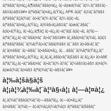
à¦ªà§à¦°à¦¤à¦¿à¦¶à§à¦°à§à¦¤à¦¿ à¦¬à¦œà¦¾à¦¯à¦¼ à¦°à§‡à¦–
à§‡à¦›à§‡à¥¤ à¦ªà§à¦°à¦¤à¦¿à¦Ÿà¦¿ APK à¦à¦° à¦‡à¦¨à¦²à§‡
à¦ªà§à¦°à¦¦à¦¾à¦¨ à¦•à¦°à¦¾ à¦¹à¦¯à¦¼ à¦à¦¬à¦‚
à¦ªà§à¦°à¦¤à¦¿à¦Ÿà¦¿ à¦®à§‹à¦¡à§‡à¦° à¦œà¦¨à§à¦¯
à¦à¦•à¦Ÿà¦¿ à¦¬à¦¿à¦¶à¦¦ à¦¬à¦¿à¦¬à¦°à¦£ à¦à¦¬à¦‚ à¦²à¦—
à¦ªà¦°à¦¿à¦¬à¦°à§à¦¤à¦¨ à¦•à¦°à§‡à¥¤ à¦¸à§à¦¤à¦°à¦¾à¦‚ à¦à¦‡
à¦ªà§à¦²à§à¦¯à¦¾à¦Ÿà¦«à¦°à§à¦®à§‡ à¦¯à§‡ à¦•à§‹à¦¨à¦“
à¦¨à¦¤à§à¦¨ à¦¬à§à¦¯à¦•à§à¦¤à¦¿ à¦…à§à¦¯à¦¾à¦ªà¦Ÿà¦¿à¦°
à¦ªà§à¦°à¦¤à¦¿à¦Ÿà¦¿ à¦¸à¦‚à¦¸à§à¦•à¦°à¦£à§‡ à¦ à¦¿à¦• à¦•à§€
à¦ªà¦°à¦¿à¦¬à¦°à§à¦¤à¦¨ à¦•à¦°à¦¾ à¦¹à¦¯à¦¼à§‡à¦›à§‡ à¦¤à¦¾
à¦œà¦¾à¦¨à¦¤à§‡ à¦ªà¦¾à¦°à¦¬à§‡à¦¨à¥¤
à¦‰à¦šà§à¦š
à¦¡à¦¾à¦‰à¦¨à¦²à§‹à¦¡ à¦—à¦¤à¦¿
à¦¸à¦¾à¦°à§à¦­à¦¾à¦°à¦—à§à¦²à¦¿ à¦—à¦¤à¦¿à¦°
à¦¤à§à¦¯à¦¾à¦— à¦›à¦¾à¦¡à¦¼à¦¾à¦‡ à¦ªà§à¦°à¦šà§à¦°