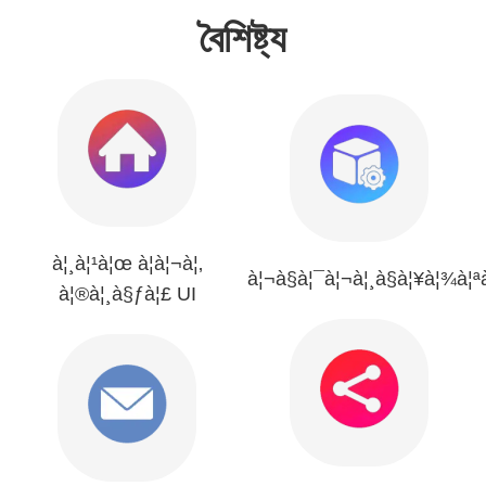
বৈশিষ্ট্য
à¦¸à¦¹à¦œ à¦à¦¬à¦‚
à¦¬à§à¦¯à¦¬à¦¸à§à¦¥à¦¾à¦ª
à¦®à¦¸à§ƒà¦£ UI