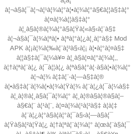
à¦à¦°
à¦¬à§à¦¯à¦¬à¦¹à¦¾à¦°à¦•à¦¾à¦°à§€à¦¦à§‡à¦°
à¦¤à¦¾à¦¦à§‡à¦°
à¦¸à§à¦®à¦¾à¦°à§à¦Ÿà¦«à§‹à¦¨à§‡
à¦¬à§à¦¯à¦¾à¦ªà¦• à¦ªà¦°à¦¿à¦¸à¦°à§‡ Mod
APK à¦¡à¦¾à¦‰à¦¨à¦²à§‹à¦¡ à¦•à¦°à¦¤à§‡
à¦¦à§‡à¦¯à¦¼à¥¤ à¦¸à§à¦¤à¦°à¦¾à¦‚,
à¦†à¦ªà¦¨à¦¿ à¦¯à¦¦à¦¿ à¦ªà§à¦°à¦·à§à¦•à¦¾à¦°
à¦¬à¦¾ à¦‡à¦¨-à¦—à§‡à¦®
à¦•à§‡à¦¨à¦¾à¦•à¦¾à¦Ÿà¦¾ à¦¨à¦¿à¦¯à¦¼à§‡
à¦¸à¦®à¦¸à§à¦¯à¦¾à¦° à¦¸à¦®à§à¦®à§à¦–
à§€à¦¨ à¦¹à¦¨, à¦¤à¦¾à¦¹à¦²à§‡ à¦à¦‡
à¦¨à¦¿à¦°à§à¦­à¦°à¦¯à§‹à¦—à§à¦¯
à¦Ÿà§à¦²à¦Ÿà¦¿ à¦†à¦ªà¦¨à¦¾à¦° à¦œà¦¨à§à¦¯