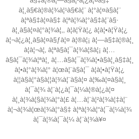
à§‡à¦®à¦—à§à¦²à¦¿à¦¤à§‡
à¦¸à§€à¦®à¦¾à¦¹à§€à¦¨ à¦°à¦¤à§à¦¨
à¦ªà§‡à¦¤à§‡ à¦ªà¦¾à¦°à§‡à¦¨à§·
à¦¸à§à¦¤à¦°à¦¾à¦‚, à¦à¦Ÿà¦¿ à¦à¦•à¦Ÿà¦¿
à¦¬à¦¿à¦¸à§à¦¤à§ƒà¦¤ à¦®à¦¡ à¦—à§‡à¦®à¦¸
à¦à¦¬à¦‚ à¦ªà§à¦¯à¦¾à¦šà¦¡ à¦…
à§à¦¯à¦¾à¦ªà¦¸ à¦…à§à¦¯à¦¾à¦•à§à¦¸à§‡à¦¸
à¦•à¦°à¦¾à¦° à¦œà¦¨à§à¦¯ à¦à¦•à¦Ÿà¦¿
à¦¦à§à¦°à§à¦¦à¦¾à¦¨à§à¦¤ à¦‰à¦¤à§à¦¸
à¦¯à¦¾ à¦¨à¦¿à¦¯à¦¼à¦®à¦¿à¦¤
à¦¸à¦¾à¦§à¦¾à¦°à¦£ à¦…à¦¨à¦²à¦¾à¦‡à¦¨
à¦¬à¦¾à¦œà¦¾à¦°à§‡ à¦ªà¦¾à¦“à¦¯à¦¼à¦¾
à¦¯à¦¾à¦¯à¦¼ à¦¨à¦¾à¥¤