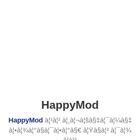
HappyMod
HappyMod
à¦¹à¦² à¦¸à¦¬à¦šà§‡à¦¯à¦¼à§‡
à¦•à¦¾à¦°à§à¦¯à¦•à¦°à§€ à¦Ÿà§à¦² à¦¯à¦¾