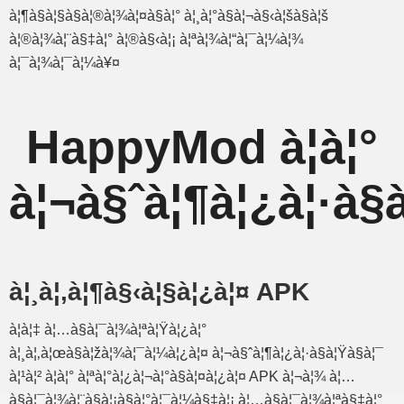
à¦¶à§à¦§à§à¦®à¦¾à¦¤à§à¦° à¦¸à¦°à§à¦¬à§‹à¦šà§à¦š
à¦®à¦¾à¦¨à§‡à¦° à¦®à§‹à¦¡ à¦ªà¦¾à¦“à¦¯à¦¼à¦¾
à¦¯à¦¾à¦¯à¦¼à¥¤
HappyMod à¦à¦°
à¦¬à§ˆà¦¶à¦¿à¦·à§
à¦¸à¦‚à¦¶à§‹à¦§à¦¿à¦¤ APK
à¦à¦‡ à¦…à§à¦¯à¦¾à¦ªà¦Ÿà¦¿à¦°
à¦¸à¦‚à¦œà§à¦žà¦¾à¦¯à¦¼à¦¿à¦¤ à¦¬à§ˆà¦¶à¦¿à¦·à§à¦Ÿà§à¦¯
à¦¹à¦² à¦à¦° à¦ªà¦°à¦¿à¦¬à¦°à§à¦¤à¦¿à¦¤ APK à¦¬à¦¾ à¦…
à§à¦¯à¦¾à¦¨à§à¦¡à§à¦°à¦¯à¦¼à§‡à¦¡ à¦…à§à¦¯à¦¾à¦ªà§‡à¦°