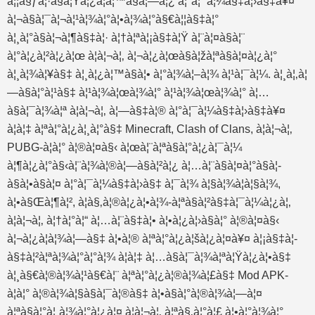
à¦¦à§ƒà¦·à§à¦Ÿà¦¿à¦­à¦™à§à¦—à¦¿ à¦°à¦¯à¦¼à§‡à¦›à§‡à¥¤
à¦¬à§à¦¯à¦¬à¦¹à¦¾à¦°à¦•à¦¾à¦°à§€à¦¦à§‡à¦°
à¦¸à¦°à§à¦¬à¦¶à§‡à¦· à¦†à¦ªà¦¡à§‡à¦Ÿ à¦¨à¦¤à§à¦¨
à¦°à¦¿à¦²à¦¿à¦œ à¦à¦¬à¦‚ à¦¬à¦¿à¦œà§à¦žà¦ªà§à¦¤à¦¿à¦°
à¦¸à¦¾à¦¥à§‡ à¦¸à¦¿à¦™à§à¦• à¦°à¦¾à¦–à¦¾ à¦¹à¦¯à¦¼. à¦¸à¦‚à¦
—à§à¦°à¦¹à§‡ à¦¹à¦¾à¦œà¦¾à¦° à¦¹à¦¾à¦œà¦¾à¦° à¦…
à§à¦¯à¦¾à¦ª à¦à¦¬à¦‚ à¦—à§‡à¦® à¦°à¦¯à¦¼à§‡à¦›à§‡à¥¤
à¦à¦‡ à¦ªà¦°à¦¿à¦¸à¦°à§‡ Minecraft, Clash of Clans, à¦à¦¬à¦‚
PUBG-à¦à¦° à¦®à¦¤à§‹ à¦œà¦¨à¦ªà§à¦°à¦¿à¦¯à¦¼
à¦¶à¦¿à¦°à§‹à¦¨à¦¾à¦®à¦—à§à¦²à¦¿ à¦…à¦¨à§à¦¤à¦°à§à¦­
à§à¦•à§à¦¤ à¦°à¦¯à¦¼à§‡à¦›à§‡ à¦¯à¦¾ à¦§à¦¾à¦à¦§à¦¾,
à¦•à§Œà¦¶à¦², à¦­à§‚à¦®à¦¿à¦•à¦¾-à¦ªà§à¦²à§‡à¦¯à¦¼à¦¿à¦‚
à¦à¦¬à¦‚ à¦†à¦°à¦“ à¦…à¦¨à§‡à¦• à¦•à¦¿à¦›à§à¦° à¦®à¦¤à§‹
à¦¬à¦¿à¦­à¦¾à¦—à§‡ à¦•à¦® à¦ªà¦°à¦¿à¦šà¦¿à¦¤à¥¤ à¦¡à§‡à¦­
à§‡à¦²à¦ªà¦¾à¦°à¦°à¦¾ à¦à¦‡ à¦…à§à¦¯à¦¾à¦ªà¦Ÿà¦¿à¦•à§‡
à¦¸à§€à¦®à¦¾à¦¹à§€à¦¨ à¦ªà¦°à¦¿à¦®à¦¾à¦£à§‡ Mod APK-
à¦à¦° à¦®à¦¾à¦§à§à¦¯à¦®à§‡ à¦•à§à¦°à¦®à¦¾à¦—à¦¤
à¦ªà§à¦°à¦¸à¦¾à¦°à¦¿à¦¤ à¦à¦¬à¦‚ à¦ªà§‚à¦°à¦£ à¦•à¦°à¦¾à¦°