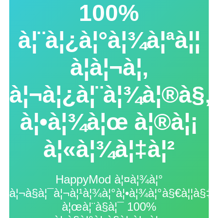
100%
à¦¨à¦¿à¦°à¦¾à¦ªà¦¦
à¦à¦¬à¦‚
à¦¬à¦¿à¦¨à¦¾à¦®à§‚à
à¦•à¦¾à¦œ à¦®à¦¡
à¦«à¦¾à¦‡à¦²
HappyMod à¦¤à¦¾à¦°
à¦¬à§à¦¯à¦¬à¦¹à¦¾à¦°à¦•à¦¾à¦°à§€à¦¦à§‡à
à¦œà¦¨à§à¦¯ 100%