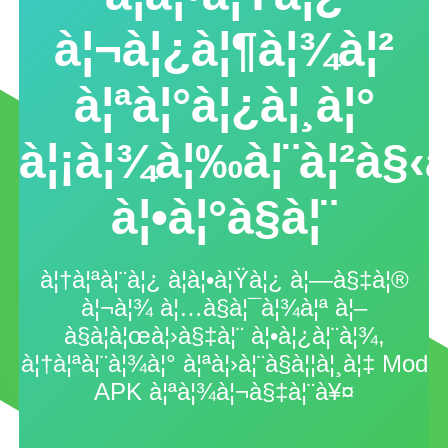
à¦¬à¦¿à¦¶à¦¾à¦²
à¦ªà¦°à¦¿à¦¸à¦°
à¦¡à¦¾à¦‰à¦¨à¦²à§‹à
à¦•à¦°à§à¦¨
à¦†à¦ªà¦¨à¦¿ à¦à¦•à¦Ÿà¦¿ à¦—à§‡à¦®
à¦¬à¦¾ à¦…à§à¦¯à¦¾à¦ª à¦–
à§à¦à¦œà¦›à§‡à¦¨ à¦•à¦¿à¦¨à¦¾,
à¦†à¦ªà¦¨à¦¾à¦° à¦ªà¦›à¦¨à§à¦¦à¦¸à¦‡ Mod
APK à¦ªà¦¾à¦¬à§‡à¦¨à¥¤