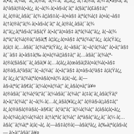
à¦•à¦°à¦¾à¦° à¦¸à¦®à¦¯à¦¼ à¦¯à¦¦à¦¿ à¦†à¦®à¦°à¦¾ à¦•à§‹à¦¨à¦“
à¦¹à§à¦®à¦•à¦¿ à¦¬à¦¾ à¦•à§‹à¦¨à¦“ à¦§à¦°à¦£à§‡à¦°
à¦¸à¦®à¦¸à§à¦¯à¦¾ à¦¦à§‡à¦–à¦¤à§‡ à¦ªà¦¾à¦‡ à¦¤à¦¬à§‡
à¦†à¦®à¦°à¦¾ à¦•à§‹à¦¨à¦“ à¦¸à¦®à¦¸à§à¦¯à¦¾
à¦°à¦¿à¦ªà§‹à¦°à§à¦Ÿ à¦•à¦°à¦¤à§‡ à¦ªà¦¾à¦°à¦¿ à¦¬à¦¾
à¦ªà¦°à¦¾à¦®à¦°à§à¦¶ à¦¦à¦¿à¦¤à§‡ à¦ªà¦¾à¦°à¦¿ à¦à¦Ÿà¦¿
à¦à¦‡ à¦…à§à¦¯à¦¾à¦ªà¦Ÿà¦¿ à¦¬à§à¦¯à¦¬à¦¹à¦¾à¦° à¦•à¦°à§‡
à¦¯à§‡ à¦•à§‡à¦‰ à¦¤à¦¾à¦¦à§‡à¦° à¦…à§à¦¯à¦¾à¦ª-
à¦®à¦§à§à¦¯à¦¸à§à¦¥ à¦…à¦­à¦¿à¦œà§à¦žà¦¤à¦¾à¦•à§‡
à¦®à§‚à¦²à§à¦¯à¦¬à¦¾à¦¨ à¦•à¦°à§‡ à¦¤à§‹à¦²à§‡ à¦à¦Ÿà¦¿
à¦¨à¦¿à¦°à¦¾à¦ªà¦¤à§à¦¤à¦¾ à¦à¦¬à¦‚ à¦—
à§‹à¦ªà¦¨à§€à¦¯à¦¼à¦¤à¦¾à¦° à¦¸à§à¦¤à¦°à¥¤
à¦®à§à¦¯à¦¾à¦²à¦“à¦¯à¦¼à§à¦¯à¦¾à¦° à¦‡à¦¨à¦¸à§à¦Ÿà¦²
à¦•à¦°à¦¾à¦° à¦¬à¦¾ à¦…à¦¸à§à¦¥à¦¿à¦° à¦®à§‹à¦¡à§‡à¦°
à¦¸à¦®à§à¦®à§à¦–à§€à¦¨ à¦¹à¦“à¦¯à¦¼à¦¾à¦° à¦à§à¦à¦•à¦¿
à¦›à¦¾à¦¡à¦¼à¦¾à¦‡ à¦†à¦ªà¦¨à¦¾à¦° à¦ªà§à¦°à¦¿à¦¯à¦¼ à¦…
à§à¦¯à¦¾à¦ª à¦à¦¬à¦‚ à¦—à§‡à¦®à¦—à§à¦²à¦¿ à¦‰à¦ªà¦­à§‹à¦
— à¦•à¦°à§à¦¨à¥¤