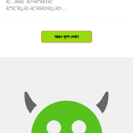
à¦…à§à¦¯à¦¾à¦ªà§‡à¦°
à¦ªà¦°à¦¿à¦¬à¦°à§à¦¤à¦¿à¦¤
à¦¸à¦‚à¦¸à§à¦•à¦°à¦£à¥¤
à¦²à§‹à¦•à§‡à¦°à¦¾ à¦¨à¦¤à§à¦¨
à¦¬à§ˆà¦¶à¦¿à¦·à§à¦Ÿà§à¦¯ à¦¯à§‹à¦—
à¦•à¦°à¦¤à§‡ à¦¬à¦¾
আরও ব্লগ দেখান
à¦¬à¦¿à¦§à¦¿à¦¨à¦¿à¦·à§‡à¦§ ..