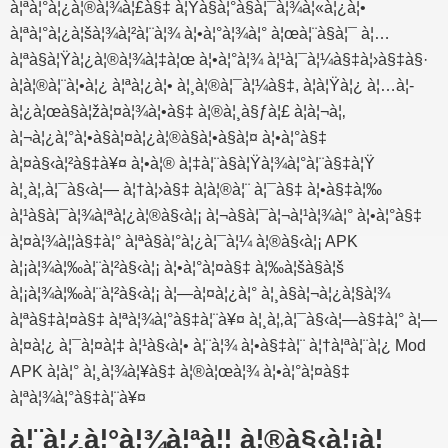
à¦ªà¦°à¦¿à¦®à¦¾à¦£à§‡ à¦Ÿà§à¦°à§à¦¯à¦¾à¦«à¦¿à¦•
à¦ªà¦°à¦¿à¦šà¦¾à¦²à¦¨à¦¾ à¦•à¦°à¦¾à¦° à¦œà¦¨à§à¦¯ à¦…
à¦ªà§à¦Ÿà¦¿à¦®à¦¾à¦‡à¦œ à¦•à¦°à¦¾ à¦¹à¦¯à¦¼à§‡à¦›à§‡à§·
à¦à¦®à¦¨à¦•à¦¿ à¦ªà¦¿à¦• à¦¸à¦®à¦¯à¦¼à§‡, à¦à¦Ÿà¦¿ à¦…à¦­
à¦¿à¦œà§à¦žà¦¤à¦¾à¦•à§‡ à¦®à¦¸à§ƒà¦£ à¦à¦¬à¦‚
à¦¬à¦¿à¦°à¦•à§à¦¤à¦¿à¦®à§à¦•à§à¦¤ à¦•à¦°à§‡
à¦¤à§‹à¦²à§‡à¥¤ à¦•à¦® à¦‡à¦¨à§à¦Ÿà¦¾à¦°à¦¨à§‡à¦Ÿ
à¦¸à¦‚à¦¯à§‹à¦— à¦†à¦›à§‡ à¦à¦®à¦¨ à¦¯à§‡ à¦•à§‡à¦‰
à¦¹à§à¦¯à¦¾à¦ªà¦¿à¦®à§‹à¦¡ à¦¬à§à¦¯à¦¬à¦¹à¦¾à¦° à¦•à¦°à§‡
à¦¤à¦¾à¦¦à§‡à¦° à¦ªà§à¦°à¦¿à¦¯à¦¼ à¦®à§‹à¦¡ APK
à¦¡à¦¾à¦‰à¦¨à¦²à§‹à¦¡ à¦•à¦°à¦¤à§‡ à¦‰à¦šà§à¦š
à¦¡à¦¾à¦‰à¦¨à¦²à§‹à¦¡ à¦—à¦¤à¦¿à¦° à¦¸à§à¦¬à¦¿à¦§à¦¾
à¦ªà§‡à¦¤à§‡ à¦ªà¦¾à¦°à§‡à¦¨à¥¤ à¦¸à¦‚à¦¯à§‹à¦—à§‡à¦° à¦—
à¦¤à¦¿ à¦¯à¦¤à¦‡ à¦¹à§‹à¦• à¦¨à¦¾ à¦•à§‡à¦¨ à¦†à¦ªà¦¨à¦¿ Mod
APK à¦à¦° à¦¸à¦¾à¦¥à§‡ à¦®à¦œà¦¾ à¦•à¦°à¦¤à§‡
à¦ªà¦¾à¦°à§‡à¦¨à¥¤
à¦¨à¦¿à¦°à¦¾à¦ªà¦¦ à¦®à§‹à¦¡à¦¸