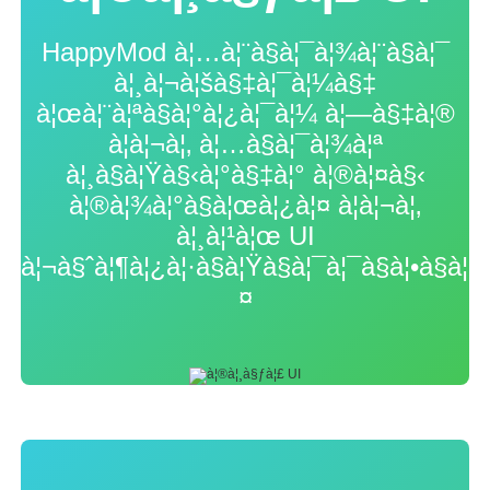
HappyMod à¦…à¦¨à§à¦¯à¦¾à¦¨à§à¦¯
à¦¸à¦¬à¦šà§‡à¦¯à¦¼à§‡
à¦œà¦¨à¦ªà§à¦°à¦¿à¦¯à¦¼ à¦—à§‡à¦®
à¦à¦¬à¦‚ à¦…à§à¦¯à¦¾à¦ª
à¦¸à§à¦Ÿà§‹à¦°à§‡à¦° à¦®à¦¤à§‹
à¦®à¦¾à¦°à§à¦œà¦¿à¦¤ à¦à¦¬à¦‚
à¦¸à¦¹à¦œ UI
à¦¬à§ˆà¦¶à¦¿à¦·à§à¦Ÿà§à¦¯à¦¯à§à¦•à§à¦¤
¤