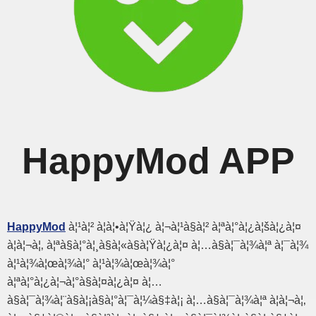
HappyMod APP
HappyMod
à¦¹à¦² à¦à¦•à¦Ÿà¦¿ à¦¬à¦¹à§à¦² à¦ªà¦°à¦¿à¦šà¦¿à¦¤
à¦à¦¬à¦‚ à¦ªà§à¦°à¦¸à§à¦«à§à¦Ÿà¦¿à¦¤ à¦…à§à¦¯à¦¾à¦ª à¦¯à¦¾
à¦¹à¦¾à¦œà¦¾à¦° à¦¹à¦¾à¦œà¦¾à¦°
à¦ªà¦°à¦¿à¦¬à¦°à§à¦¤à¦¿à¦¤ à¦…
à§à¦¯à¦¾à¦¨à§à¦¡à§à¦°à¦¯à¦¼à§‡à¦¡ à¦…à§à¦¯à¦¾à¦ª à¦à¦¬à¦‚