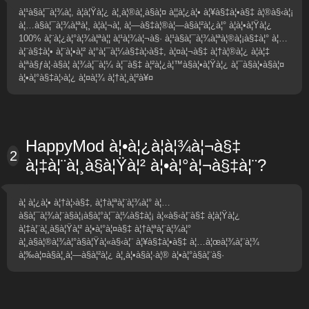
à¦¹à§à¦¯à¦¾à¦, à¦à¦Ÿà¦¿ à¦¸à¦®à¦¸à§à¦¤ à¦¦à¦¿à¦• à¦¥à§‡à¦•à§‡ à¦®à§‹à¦¡
à¦…à§à¦¯à¦¾à¦ªà¦¸ à¦à¦¬à¦‚ à¦—à§‡à¦®à¦—à§à¦²à¦¿à¦° à¦à¦•à¦Ÿà¦¿
100% à¦¨à¦¿à¦°à¦¾à¦ªà¦¦ à¦¹à¦¾à¦¬à§· à¦¹à§à¦¯à¦¾à¦ªà¦®à¦¡à§‡à¦° à¦…
à¦¨à§‡à¦• à¦¨à¦•à¦² à¦°à¦¯à¦¼à§‡à¦›à§‡, à¦¤à¦¬à§‡ à¦†à¦®à¦¿ à¦à¦‡
à¦ªà§ƒà¦·à§à¦ à¦¾à¦¯à¦¼ à¦¯à§‡ à¦²à¦¿à¦™à§à¦•à¦Ÿà¦¿ à¦¯à§à¦•à§à¦¤
à¦•à¦°à§‡à¦›à¦¿ à¦¤à¦¾ à¦†à¦¸à¦²à¥¤
HappyMod à¦•à¦¿à¦­à¦¾à¦¬à§‡
2
à¦‡à¦¨à¦¸à§à¦Ÿà¦² à¦•à¦°à¦¬à§‡à¦¨?
à¦ à¦¿à¦• à¦†à¦›à§‡, à¦†à¦ªà¦¨à¦¾à¦° à¦…
à§à¦¯à¦¾à¦¨à§à¦¡à§à¦°à¦¯à¦¼à§‡à¦¡ à¦«à§‹à¦¨à§‡ à¦à¦Ÿà¦¿
à¦‡à¦¨à¦¸à§à¦Ÿà¦² à¦•à¦°à¦¤à§‡ à¦†à¦ªà¦¨à¦¾à¦°
à¦¸à§à¦®à¦¾à¦°à§à¦Ÿà¦«à§‹à¦¨ à¦¥à§‡à¦•à§‡ à¦…à¦œà¦¾à¦¨à¦¾
à¦‰à¦¤à§à¦¸à¦—à§à¦²à¦¿ à¦¸à¦•à§à¦·à¦® à¦•à¦°à§à¦¨à§·