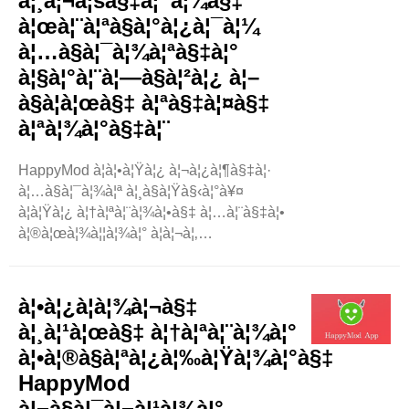
à¦¸à¦¬à¦šà§‡à¦¯à¦¼à§‡
à¦œà¦¨à¦ªà§à¦°à¦¿à¦¯à¦¼
à¦…à§à¦¯à¦¾à¦ªà§‡à¦°
à¦§à¦°à¦¨à¦—à§à¦²à¦¿ à¦–
à§à¦à¦œà§‡ à¦ªà§‡à¦¤à§‡
à¦ªà¦¾à¦°à§‡à¦¨
HappyMod à¦à¦•à¦Ÿà¦¿ à¦¬à¦¿à¦¶à§‡à¦·
à¦…à§à¦¯à¦¾à¦ª à¦¸à§à¦Ÿà§‹à¦°à¥¤
à¦à¦Ÿà¦¿ à¦†à¦ªà¦¨à¦¾à¦•à§‡ à¦…à¦¨à§‡à¦•
à¦®à¦œà¦¾à¦¦à¦¾à¦° à¦à¦¬à¦‚
à¦¦à¦°à¦•à¦¾à¦°à§€ à¦…à§à¦¯à¦¾à¦ª
à¦¡à¦¾à¦‰à¦¨à¦²à§‹à¦¡ à¦•à¦°à¦¤à§‡
à¦¦à§‡à¦¯à¦¼à¥¤ à¦à¦‡ à¦¬à§à¦²à¦—à¦Ÿà¦¿
à¦•à¦¿à¦­à¦¾à¦¬à§‡
..
à¦¸à¦¹à¦œà§‡ à¦†à¦ªà¦¨à¦¾à¦°
à¦•à¦®à§à¦ªà¦¿à¦‰à¦Ÿà¦¾à¦°à§‡
HappyMod
à¦¬à§à¦¯à¦¬à¦¹à¦¾à¦°