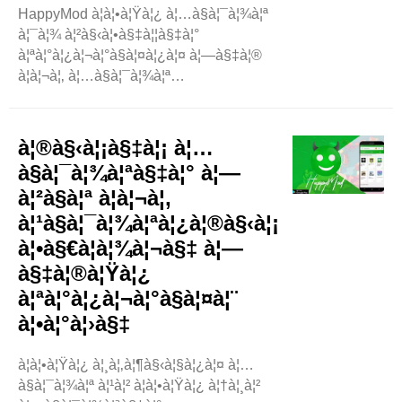
HappyMod à¦à¦•à¦Ÿà¦¿ à¦…à§à¦¯à¦¾à¦ª
à¦¯à¦¾ à¦²à§‹à¦•à§‡à¦¦à§‡à¦°
à¦ªà¦°à¦¿à¦¬à¦°à§à¦¤à¦¿à¦¤ à¦—à§‡à¦®
à¦à¦¬à¦‚ à¦…à§à¦¯à¦¾à¦ª
à¦¡à¦¾à¦‰à¦¨à¦²à§‹à¦¡ à¦•à¦°à¦¤à§‡
à¦¸à¦¾à¦¹à¦¾à¦¯à§à¦¯ à¦•à¦°à§‡à¥¤ à¦…
à¦¨à§‡à¦• à¦¬à§à¦¯à¦¬à¦¹à¦¾à¦°à¦•à¦¾à¦°à§€
à¦®à§‹à¦¡à§‡à¦¡ à¦…
HappyMod ..
à§à¦¯à¦¾à¦ªà§‡à¦° à¦—
à¦²à§à¦ª à¦à¦¬à¦‚
à¦¹à§à¦¯à¦¾à¦ªà¦¿à¦®à§‹à¦¡
à¦•à§€à¦­à¦¾à¦¬à§‡ à¦—
à§‡à¦®à¦Ÿà¦¿
à¦ªà¦°à¦¿à¦¬à¦°à§à¦¤à¦¨
à¦•à¦°à¦›à§‡
à¦à¦•à¦Ÿà¦¿ à¦¸à¦‚à¦¶à§‹à¦§à¦¿à¦¤ à¦…
à§à¦¯à¦¾à¦ª à¦¹à¦² à¦à¦•à¦Ÿà¦¿ à¦†à¦¸à¦²