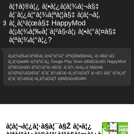
à¦†à¦®à¦¿ à¦•à¦¿à¦­à¦¾à¦¬à§‡
à¦¨à¦¿à¦°à¦¾à¦ªà¦¦à§‡ à¦à¦¬à¦‚
à¦¸à¦¹à¦œà§‡ HappyMod
3
à¦¡à¦¾à¦‰à¦¨à¦²à§‹à¦¡ à¦•à¦°à¦¤à§‡
à¦ªà¦¾à¦°à¦¿?
à¦¡à¦¾à¦‰à¦¨à¦²à§‹à¦¡ à¦•à¦°à¦¾à¦° à¦ªà¦¦à§à¦§à¦¤à¦¿ à¦–à§à¦¬à¦‡
à¦¸à¦¹à¦œà¥¤ à¦†à¦ªà¦¨à¦¿ Google Play Store à¦¥à§‡à¦•à§‡ HappyMod
à¦ªà§‡à¦¤à§‡ à¦ªà¦¾à¦°à¦¬à§‡à¦¨ à¦¨à¦¾ à¦•à¦¿à¦¨à§à¦¤à§
à¦†à¦®à¦¾à¦¦à§‡à¦° à¦“à¦¯à¦¼à§‡à¦¬à¦¸à¦¾à¦‡à¦Ÿ à¦¬à¦¾ à¦à¦° à¦†à¦¸à¦²
à¦“à¦¯à¦¼à§‡à¦¬à¦¸à¦¾à¦‡à¦Ÿ à¦¥à§‡à¦•à§‡à¥¤
à¦­à¦¬à¦¿à¦·à§à¦¯à§Ž à¦•à¦¿