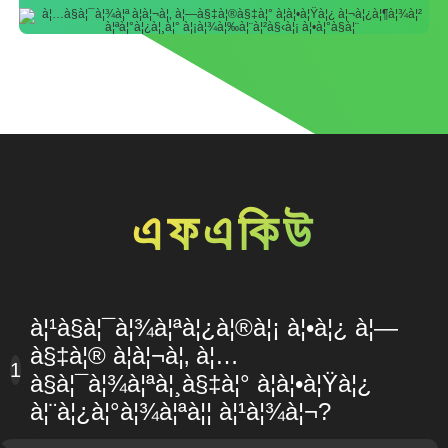
এফএকিউ
à¦¹à§à¦¯à¦¾à¦ªà¦¿à¦®à¦¡ à¦•à¦¿ à¦—
à§‡à¦® à¦à¦¬à¦‚ à¦…
1
à§à¦¯à¦¾à¦ªà¦¸à§‡à¦° à¦à¦•à¦Ÿà¦¿
à¦¨à¦¿à¦°à¦¾à¦ªà¦¦ à¦¹à¦¾à¦¬?