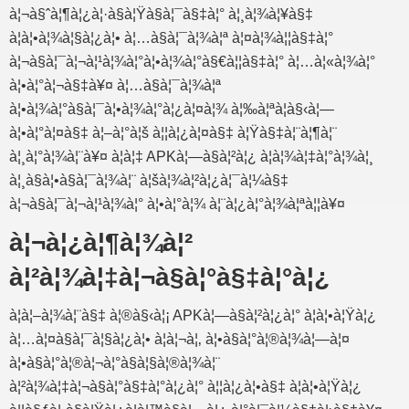
à¦¬à§ˆà¦¶à¦¿à¦·à§à¦Ÿà§à¦¯à§‡à¦° à¦¸à¦¾à¦¥à§‡
à¦à¦•à¦¾à¦§à¦¿à¦• à¦…à§à¦¯à¦¾à¦ª à¦¤à¦¾à¦¦à§‡à¦°
à¦¬à§à¦¯à¦¬à¦¹à¦¾à¦°à¦•à¦¾à¦°à§€à¦¦à§‡à¦° à¦…à¦«à¦¾à¦°
à¦•à¦°à¦¬à§‡à¥¤ à¦…à§à¦¯à¦¾à¦ª
à¦•à¦¾à¦°à§à¦¯à¦•à¦¾à¦°à¦¿à¦¤à¦¾ à¦‰à¦ªà¦­à§‹à¦—
à¦•à¦°à¦¤à§‡ à¦–à¦°à¦š à¦¦à¦¿à¦¤à§‡ à¦Ÿà§‡à¦¨à¦¶à¦¨
à¦¸à¦°à¦¾à¦¨à¥¤ à¦à¦‡ APKà¦—à§à¦²à¦¿ à¦­à¦¾à¦‡à¦°à¦¾à¦¸
à¦¸à§à¦•à§à¦¯à¦¾à¦¨ à¦šà¦¾à¦²à¦¿à¦¯à¦¼à§‡
à¦¬à§à¦¯à¦¬à¦¹à¦¾à¦° à¦•à¦°à¦¾ à¦¨à¦¿à¦°à¦¾à¦ªà¦¦à¥¤
à¦¬à¦¿à¦¶à¦¾à¦²
à¦²à¦¾à¦‡à¦¬à§à¦°à§‡à¦°à¦¿
à¦à¦–à¦¾à¦¨à§‡ à¦®à§‹à¦¡ APKà¦—à§à¦²à¦¿à¦° à¦à¦•à¦Ÿà¦¿
à¦…à¦¤à§à¦¯à¦§à¦¿à¦• à¦à¦¬à¦‚ à¦•à§à¦°à¦®à¦¾à¦—à¦¤
à¦•à§à¦°à¦®à¦¬à¦°à§à¦§à¦®à¦¾à¦¨
à¦²à¦¾à¦‡à¦¬à§à¦°à§‡à¦°à¦¿à¦° à¦¦à¦¿à¦•à§‡ à¦à¦•à¦Ÿà¦¿