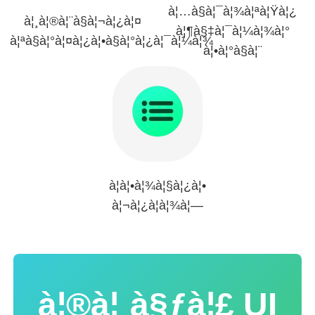
à¦…à§à¦¯à¦¾à¦ªà¦Ÿà¦¿
à¦¸à¦®à¦¨à§à¦¬à¦¿à¦¤
à¦¶à§‡à¦¯à¦¼à¦¾à¦°
à¦ªà§à¦°à¦¤à¦¿à¦•à§à¦°à¦¿à¦¯à¦¼à¦¾
à¦•à¦°à§à¦¨
à¦à¦•à¦¾à¦§à¦¿à¦•
à¦¬à¦¿à¦­à¦¾à¦—
à¦®à¦¸à§ƒà¦£ UI