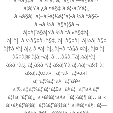
à¦¬à§‡à¦¶ à¦‰à¦ªà¦¯à§‹à¦—à§€à¥¤
à¦à¦Ÿà¦¿à¦¤à§‡ à¦à¦•à¦Ÿà¦¿
à¦¬à§à¦¯à¦¬à¦¹à¦¾à¦°à¦•à¦¾à¦°à§€-
à¦¬à¦¾à¦¨à§à¦§à¦¬
à¦‡à¦¨à§à¦Ÿà¦¾à¦°à¦«à§‡à¦¸
à¦°à¦¯à¦¼à§‡à¦›à§‡, à¦¯à§‡à¦–à¦¾à¦¨à§‡
à¦†à¦ªà¦¨à¦¿ à¦ªà¦°à¦¿à¦¬à¦°à§à¦¤à¦¿à¦¤ à¦—
à§‡à¦® à¦à¦¬à¦‚ à¦…à§à¦¯à¦¾à¦ªà¦—
à§à¦²à¦¿ à¦¸à§à¦ªà¦·à§à¦Ÿà¦­à¦¾à¦¬à§‡ à¦–
à§à¦à¦œà§‡ à¦ªà§‡à¦¤à§‡
à¦ªà¦¾à¦°à§‡à¦¨à¥¤
à¦‰à¦¦à¦¾à¦¹à¦°à¦£à¦¸à§à¦¬à¦°à§‚à¦ª,
à¦†à¦ªà¦¨à¦¿ à¦•à§à¦²à§à¦¯à¦¾à¦¶ à¦…à¦«
à¦•à§à¦²à§à¦¯à¦¾à¦¨à§‡à¦° à¦®à¦¤à§‹ à¦—