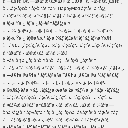
à¦—à§‡à¦®à¦—à§à¦²à¦¿à¦¤à§‡ à¦…à§à¦¯à¦¾à¦•à§à¦¸à§‡à¦¸
à¦…à¦«à¦¾à¦° à¦•à¦°à§‡à§· HappyMod à¦¤à§ˆà¦°à¦¿
à¦•à¦°à¦¾ à¦¹à¦¯à¦¼à§‡à¦›à§‡ à¦®à§‹à¦¡à¦¾à¦°à¦¦à§‡à¦°
à¦à¦•à¦Ÿà¦¿ à¦¨à¦¿à¦¬à§‡à¦¦à¦¿à¦¤
à¦¸à¦®à§à¦ªà§à¦°à¦¦à¦¾à¦¯à¦¼à§‡à¦° à¦¦à§à¦¬à¦¾à¦°à¦¾
à¦à¦•à¦Ÿà¦¿ à¦®à§‚à¦² à¦•à¦¾à¦°à¦£à§‡à¦° à¦¸à¦¾à¦¥à§‡
à¦¯à§‡ à¦¸à¦®à¦¸à§à¦¤ à¦®à¦œà¦¾à¦ªà§à¦°à§‡à¦®à§€à¦°à¦¾
à¦ªà§à¦°à¦¿à¦®à¦¿à¦¯à¦¼à¦¾à¦®
à¦¬à§ˆà¦¶à¦¿à¦·à§à¦Ÿà§à¦¯à¦—à§à¦²à¦¿à¦¤à§‡
à¦¬à¦¿à¦¨à¦¾à¦®à§‚à¦²à§à¦¯à§‡ à¦…à§à¦¯à¦¾à¦•à§à¦¸à§‡à¦¸,
à¦—à§‡à¦®à§‡à¦° à¦®à¦§à§à¦¯à§‡ à¦¸à§€à¦®à¦¾à¦¹à§€à¦¨
à¦¸à¦‚à¦¸à§à¦¥à¦¾à¦¨ à¦à¦¬à¦‚ à¦¬à¦¿à¦œà§à¦žà¦¾à¦ªà¦¨-
à¦®à§à¦•à§à¦¤ à¦…à¦­à¦¿à¦œà§à¦žà¦¤à¦¾ à¦¸à¦¹ à¦à¦•à¦Ÿà¦¿
à¦‡à¦¨à§à¦Ÿà¦¾à¦°à¦«à§‡à¦¸ à¦ªà§à¦°à¦¦à¦¾à¦¨ à¦•à¦°à§‡
à¦¤à¦¾à¦¦à§‡à¦° à¦ªà§à¦°à¦¿à¦¯à¦¼ à¦…à§à¦¯à¦¾à¦ªà¦—
à§à¦²à¦¿à¦° à¦‰à¦ªà¦° à¦¨à¦¿à¦¯à¦¼à¦¨à§à¦¤à§à¦°à¦£à§‡à¦°
à¦…à¦¨à§à¦­à§‚à¦¤à¦¿ à¦ªà¦¾à¦¯à¦¼à¥¤ à¦†à¦ªà¦²à§‹à¦¡
à¦•à¦°à§à¦¨, à¦¶à§‡à¦¯à¦¼à¦¾à¦° à¦•à¦°à§à¦¨ à¦à¦¬à¦‚