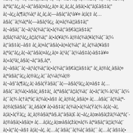
à¦ªà¦°à¦¿à¦¬à¦°à§à¦¤à¦¿à¦¤ à¦¸à¦‚à¦¸à§à¦•à¦°à¦£à§‡à¦°
à¦¬à¦¿à¦¶à¦¾à¦² à¦¸à¦‚à¦—à§à¦°à¦¹à¥¤ à¦à¦‡ à¦…
à§à¦¯à¦¾à¦ªà¦—à§à¦²à¦¿ à¦¤à¦¾à¦¦à§‡à¦°
à¦¬à§à¦¯à¦¬à¦¹à¦¾à¦°à¦•à¦¾à¦°à§€à¦¦à§‡à¦°
à¦šà¦¾à¦¹à¦¿à¦¦à¦¾à¦° à¦•à¦¥à¦¾ à¦®à¦¾à¦¥à¦¾à¦¯à¦¼
à¦°à§‡à¦–à§‡ à¦¸à¦¤à¦°à§à¦•à¦¤à¦¾à¦° à¦¸à¦¾à¦¥à§‡
à¦ªà¦°à¦¿à¦¬à¦°à§à¦¤à¦¿à¦¤ à¦¹à¦¯à¦¼à§‡à¦›à§‡à¥¤
à¦«à¦²à¦¸à§à¦¬à¦°à§‚à¦ª,
à¦¬à§à¦¯à¦¬à¦¹à¦¾à¦°à¦•à¦¾à¦°à§€à¦¦à§‡à¦° à¦¸à¦®à¦¸à§à¦¤
à¦ªà§à¦°à¦¿à¦®à¦¿à¦¯à¦¼à¦¾à¦®
à¦¬à§ˆà¦¶à¦¿à¦·à§à¦Ÿà§à¦¯à¦—à§à¦²à¦¿à¦¤à§‡ à¦…
à§à¦¯à¦¾à¦•à§à¦¸à§‡à¦¸ à¦ªà§à¦°à¦¦à¦¾à¦¨ à¦•à¦°à¦¾ à¦¹à¦¯à¦¼
à¦¯à¦¾ à¦†à¦ªà¦¨à¦¾à¦•à§‡ à¦¸à¦®à¦¸à§à¦¤ à¦…à§à¦¯à¦¾à¦ª-
à¦®à¦§à§à¦¯à¦¸à§à¦¥ à¦•à§‡à¦¨à¦¾à¦•à¦¾à¦Ÿà¦¾ à¦à¦¬à¦‚
à¦à¦•à¦Ÿà¦¿ à¦¸à¦®à§à¦ªà§‚à¦°à§à¦£ à¦¬à¦¿à¦œà§à¦žà¦¾à¦ªà¦¨-
à¦®à§à¦•à§à¦¤ à¦…à¦­à¦¿à¦œà§à¦žà¦¤à¦¾ à¦ªà§à¦°à¦¦à¦¾à¦¨
à¦•à¦°à¦¬à§‡ à¦à¦¬à¦‚ à¦…à¦¨à§à¦¯à¦¾à¦¨à§à¦¯ à¦…à¦¨à§‡à¦•