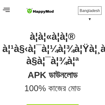
Bangladesh
▼
à¦à¦«à¦à¦®
à¦¹à§‹à¦¯à¦¼à¦¾à¦Ÿà¦¸
à§à¦¯à¦¾à¦ª
APK ডাউনলোড
100% কাজের মোড