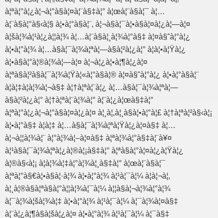
à¦ªà¦°à¦¿à¦¬à¦°à§à¦¤à¦¨à§‡à¦° à¦œà¦¨à§à¦¯ à¦…
à¦¨à§à¦°à§‹à¦§ à¦•à¦°à§à¦¨, à¦¬à§à¦¯à¦•à§à¦¤à¦¿à¦—à¦¤
à¦šà¦¾à¦¹à¦¿à¦¦à¦¾ à¦…à¦¨à§à¦¸à¦¾à¦°à§‡ à¦¤à§ˆà¦°à¦¿
à¦•à¦°à¦¾ à¦…à§à¦¯à¦¾à¦ªà¦—à§à¦²à¦¿à¦° à¦à¦•à¦Ÿà¦¿
à¦•à§à¦°à¦®à¦¾à¦—à¦¤ à¦¬à¦¿à¦•à¦¶à¦¿à¦¤
à¦ªà§à¦²à§à¦¯à¦¾à¦Ÿà¦«à¦°à§à¦® à¦¤à§ˆà¦°à¦¿ à¦•à¦°à§à¦¨
à¦à¦‡à¦­à¦¾à¦¬à§‡ à¦†à¦ªà¦¨à¦¿ à¦…à§à¦¯à¦¾à¦ªà¦—
à§à¦²à¦¿à¦° à¦†à¦ªà¦¨à¦¾à¦° à¦¨à¦¿à¦œà§‡à¦°
à¦ªà¦°à¦¿à¦¬à¦°à§à¦¤à¦¿à¦¤ à¦¸à¦‚à¦¸à§à¦•à¦°à¦£ à¦†à¦ªà¦²à§‹à¦¡
à¦•à¦°à§‡ à¦à¦‡ à¦…à§à¦¯à¦¾à¦ªà¦Ÿà¦¿à¦¤à§‡ à¦…
à¦¬à¦¦à¦¾à¦¨ à¦°à¦¾à¦–à¦¤à§‡ à¦ªà¦¾à¦°à§‡à¦¨à¥¤
à¦¹à§à¦¯à¦¾à¦ªà¦¿à¦®à¦¡à§‡à¦° à¦ªà§à¦°à¦¤à¦¿à¦Ÿà¦¿
à¦®à§‹à¦¡ à¦­à¦¾à¦‡à¦°à¦¾à¦¸à§‡à¦° à¦œà¦¨à§à¦¯
à¦ªà¦°à§€à¦•à§à¦·à¦¾ à¦•à¦°à¦¾ à¦¹à¦¯à¦¼ à¦à¦¬à¦‚
à¦¸à¦®à§à¦ªà§à¦°à¦¦à¦¾à¦¯à¦¼ à¦¦à§à¦¬à¦¾à¦°à¦¾
à¦¯à¦¾à¦šà¦¾à¦‡ à¦•à¦°à¦¾ à¦¹à¦¯à¦¼ à¦¯à¦¾à¦¤à§‡
à¦¨à¦¿à¦¶à§à¦šà¦¿à¦¤ à¦•à¦°à¦¾ à¦¹à¦¯à¦¼ à¦¯à§‡