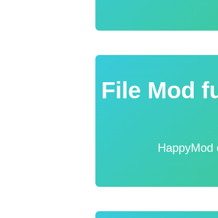
File Mod f
HappyMod off