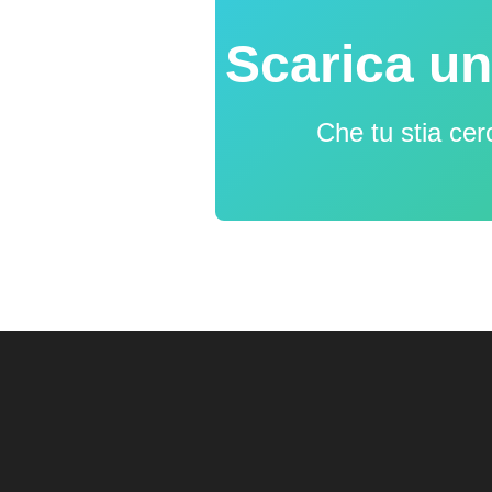
Scarica un
Che tu stia cer