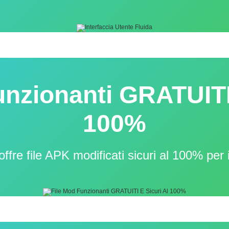
unzionanti GRATUITI 
100%
re file APK modificati sicuri al 100% per i