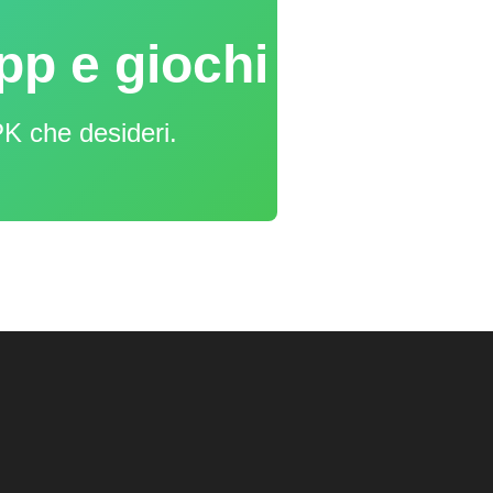
pp e giochi
PK che desideri.