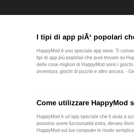
I tipi di app piÃ¹ popolari 
HappyMod è uno speciale app store. Ti consente 
tipi di app più popolari che puoi trovare su 
delle cose migliori di HappyMod sono i giochi. C
avventura, giochi di puzzle e altro ancora. - G
combattere i nemici o ..
Come utilizzare HappyMod s
HappyMod è un'app speciale che ti aiuta a scar
possono avere funzionalità extra, denaro illim
HappyMod sul tuo computer in modo semplice