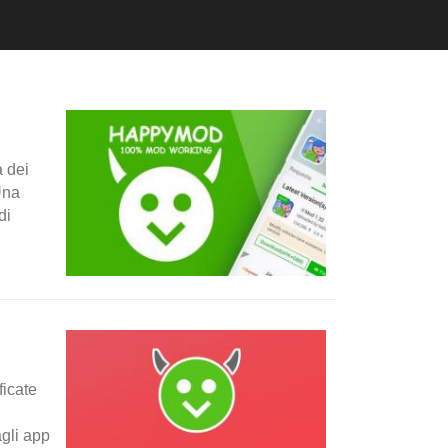
à dei
Una
di
ficate
gli app