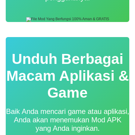
Unduh Berbagai
Macam Aplikasi &
Game
Baik Anda mencari game atau aplikasi,
Anda akan menemukan Mod APK
yang Anda inginkan.