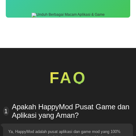
FAQ
Apakah HappyMod Pusat Game dan
1
Aplikasi yang Aman?
Ya, HappyMod adalah pusat aplikasi dan game mod yang 100%