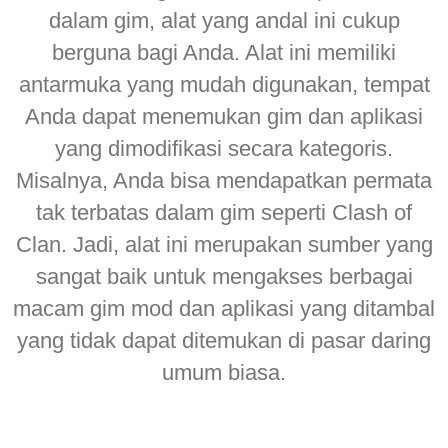
dalam gim, alat yang andal ini cukup
berguna bagi Anda. Alat ini memiliki
antarmuka yang mudah digunakan, tempat
Anda dapat menemukan gim dan aplikasi
yang dimodifikasi secara kategoris.
Misalnya, Anda bisa mendapatkan permata
tak terbatas dalam gim seperti Clash of
Clan. Jadi, alat ini merupakan sumber yang
sangat baik untuk mengakses berbagai
macam gim mod dan aplikasi yang ditambal
yang tidak dapat ditemukan di pasar daring
umum biasa.