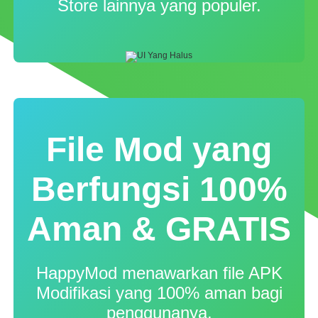
Store lainnya yang populer.
File Mod yang
Berfungsi 100%
Aman & GRATIS
HappyMod menawarkan file APK
Modifikasi yang 100% aman bagi
penggunanya.