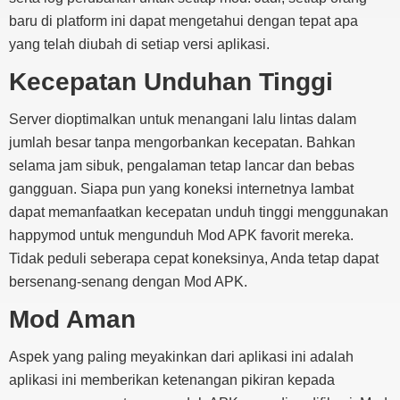
baru di platform ini dapat mengetahui dengan tepat apa
yang telah diubah di setiap versi aplikasi.
Kecepatan Unduhan Tinggi
Server dioptimalkan untuk menangani lalu lintas dalam
jumlah besar tanpa mengorbankan kecepatan. Bahkan
selama jam sibuk, pengalaman tetap lancar dan bebas
gangguan. Siapa pun yang koneksi internetnya lambat
dapat memanfaatkan kecepatan unduh tinggi menggunakan
happymod untuk mengunduh Mod APK favorit mereka.
Tidak peduli seberapa cepat koneksinya, Anda tetap dapat
bersenang-senang dengan Mod APK.
Mod Aman
Aspek yang paling meyakinkan dari aplikasi ini adalah
aplikasi ini memberikan ketenangan pikiran kepada