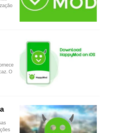
ização
Fornece
caz. O
da
sas
ações