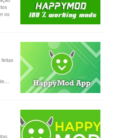
ração
itos
er os
feitas
de
itas