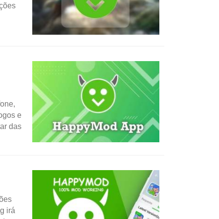
ações
fone,
ogos e
ar das
sões
g irá