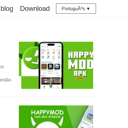
blog
Download
PortuguÃªs ▼
os
 estão