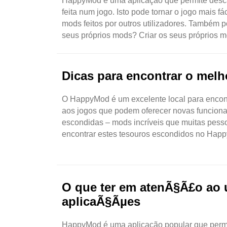
HappyMod é uma aplicação que permite desca
feita num jogo. Isto pode tornar o jogo mais 
mods feitos por outros utilizadores. Também p
seus próprios mods? Criar os seus próprios m
Dicas para encontrar o mel
O HappyMod é um excelente local para encontr
aos jogos que podem oferecer novas funcionali
escondidas – mods incríveis que muitas pess
encontrar estes tesouros escondidos no Happ
pesquisa. Pode usá-lo ..
O que ter em atenÃ§Ã£o ao 
aplicaÃ§Ãµes
HappyMod é uma aplicação popular que permit