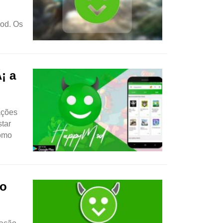
Mod. Os
¡ a
ações
star
Como
 o