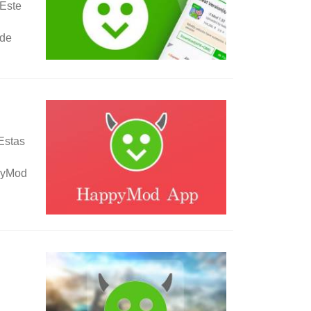
 Este
 de
Estas
ppyMod