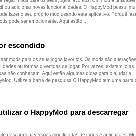
rregar mods para os seus jogos favoritos. Um mod é uma alte
fácil ou adicionar novas funcionalidades. O HappyMod possui mu
ode fazer o seu próprio mod usando este aplicativo. Porquê faz
ods pode ser emocionante. Aqui estão ..
hor escondido
ar mods para os seus jogos favoritos. Os mods são alterações 
dades ou formas divertidas de jogar. Por vezes, existem joias
oas não conhecem. Aqui estão algumas dicas para o ajudar a
yMod. Utilize a barra de pesquisa O HappyMod tem uma barra 
utilizar o HappyMod para descarregar
e descarregar versões modificadas de jogos e aplicações. Mu