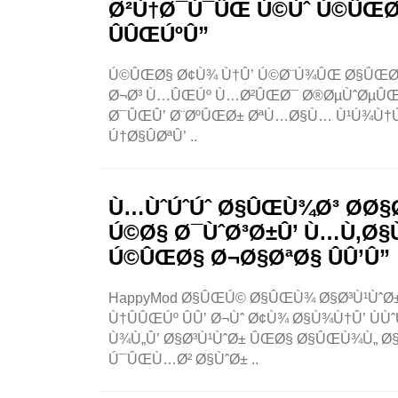
Ø²Ù†Ø¯Ú¯ÛŒ Ú©Ùˆ Ú©ÛŒØ³
ÛÛŒÚºÛ”
Ú©ÛŒØ§ Ø¢Ù¾ Ù†Û’ Ú©Ø¨Ú¾ÛŒ Ø§ÛŒØ³
Ø¬Ø³ Ù…ÛŒÚº Ù…Ø²ÛŒØ¯ Ø®ØµÙˆØµÛŒØ§Ø
Ø¯ÛŒÛ’ Ø¨ØºÛŒØ± ØªÙ…Ø§Ù… Ù¹Ú¾Ù†Ú
Ú†Ø§ÛØªÛ’ ..
Ù…ÙˆÚˆÚˆ Ø§ÛŒÙ¾Ø³ Ø­Ø§
Ú©Ø§ Ø¯ÙˆØ³Ø±Û’ Ù…Ù‚Ø§
Ú©ÛŒØ§ Ø¬Ø§ØªØ§ ÛÛ’Û”
HappyMod Ø§ÛŒÚ© Ø§ÛŒÙ¾ Ø§Ø³Ù¹ÙˆØ± 
Ù†ÛÛŒÚº ÛÛ’ Ø¬Ùˆ Ø¢Ù¾ Ø§Ù¾Ù†Û’ Ù
Ù¾Ù„Û’ Ø§Ø³Ù¹ÙˆØ± ÛŒØ§ Ø§ÛŒÙ¾Ù„ Ø§
Ú¯ÛŒÙ…Ø² Ø§ÙˆØ± ..