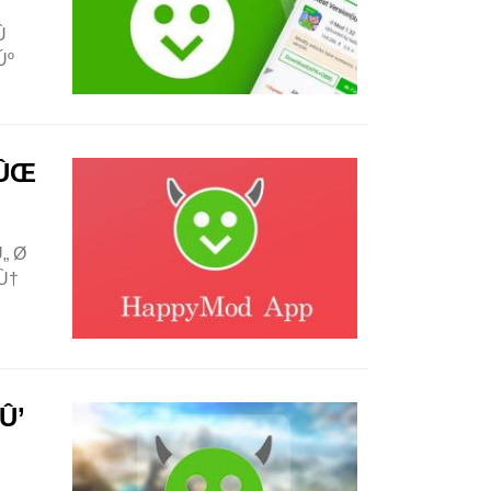

Úº
†ÛŒ
„ Ø
Ù†
Û’