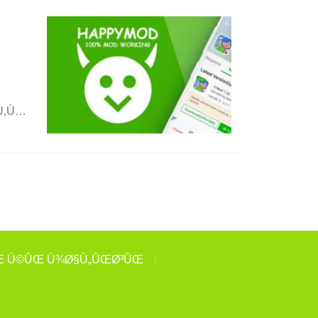
Ù‚Ù…
Œ Ú©ÛŒ Ù¾Ø§Ù„ÛŒØ³ÛŒ