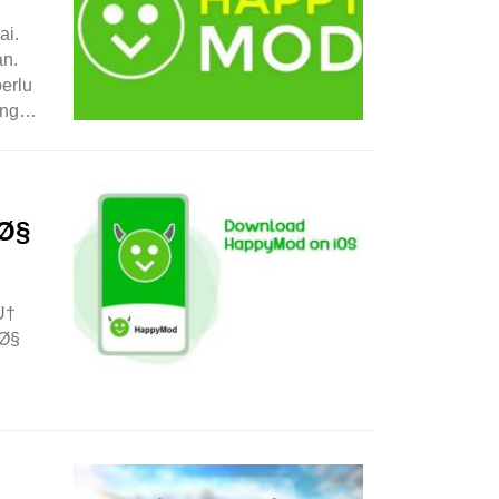
ai.
an.
erlu
ang
Ø§
Ù†
Ø§