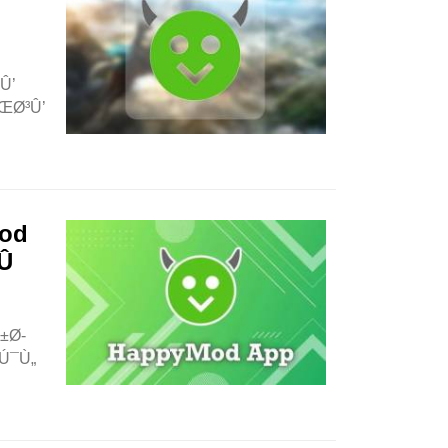
Û’
ŒØ³Û’
od

±Ø­
Ú¯Ù„