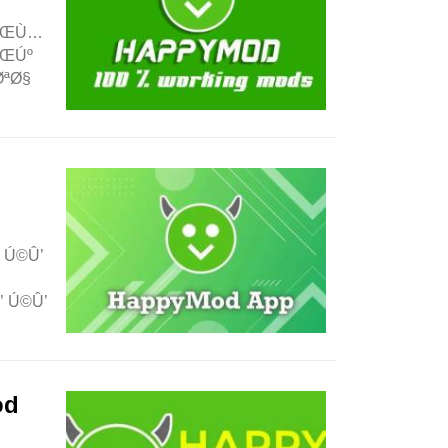
¯ÛŒÙ…
ÛŒÚº
ØªØ§
 Ú©Û’
 Ú©Û’
od