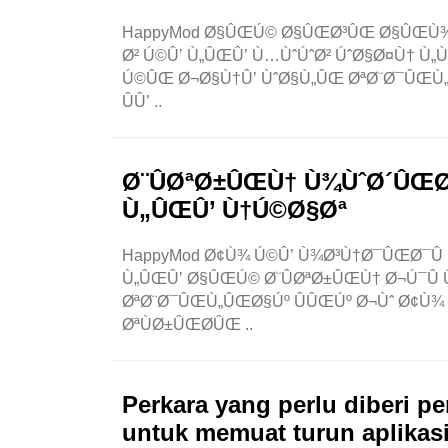
HappyMod Ø§ÛŒÚ© Ø§ÛŒØ³ÛŒ Ø§ÛŒÙ¾ 
Ø² Ú©Û’ Ù„ÛŒÛ’ Ù…ÙˆÚˆØ² ÚˆØ§Ø¤Ù† Ù
Ú©ÛŒ Ø¬Ø§Ù†Û’ ÙˆØ§Ù„ÛŒ ØªØ¨Ø¯ÛŒÙ„Û
ÛÛ’ ..
Ø¨ÛØªØ±ÛŒÙ† Ù¾ÙˆØ´ÛŒØ¯
Ù„ÛŒÛ’ Ù†Ú©Ø§Øª
HappyMod Ø¢Ù¾ Ú©Û’ Ù¾Ø³Ù†Ø¯ÛŒØ¯Û 
Ù„ÛŒÛ’ Ø§ÛŒÚ© Ø¨ÛØªØ±ÛŒÙ† Ø¬Ú¯Û
ØªØ¨Ø¯ÛŒÙ„ÛŒØ§Úº ÛÛŒÚº Ø¬Ùˆ Ø¢Ù
ØªÙØ±ÛŒØ­ÛŒ ..
Perkara yang perlu diberi 
untuk memuat turun aplikas