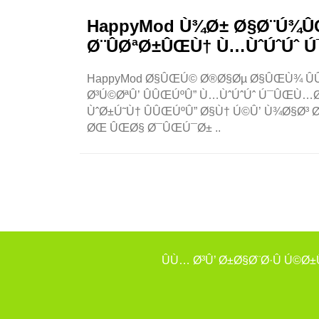
HappyMod Ù¾Ø± Ø§Ø¨Ú¾Û
Ø¨ÛØªØ±ÛŒÙ† Ù…ÙˆÚˆÚˆ 
HappyMod Ø§ÛŒÚ© Ø®Ø§Øµ Ø§ÛŒÙ¾ ÛÛ
Ø³Ú©ØªÛ’ ÛÛŒÚºÛ” Ù…ÙˆÚˆÚˆ Ú¯ÛŒÙ…Ø
ÙˆØ±Ú˜Ù† ÛÛŒÚºÛ” Ø§Ù† Ú©Û’ Ù¾Ø§Ø
ØŒ ÛŒØ§ Ø¯ÛŒÚ¯Ø± ..
ÛÙ… Ø³Û’ Ø±Ø§Ø¨Ø·Û Ú©Ø