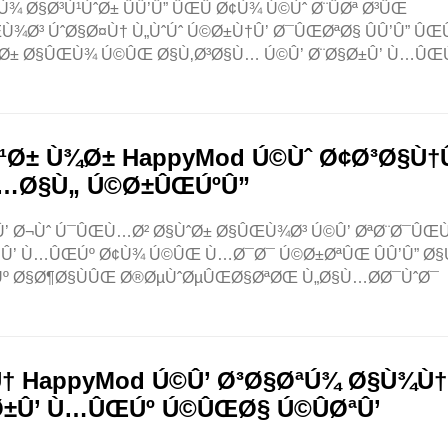
Ø§Ø³Ù¹ÙˆØ± ÛÛ’Û” ÛŒÛ Ø¢Ù¾ Ú©Ùˆ Ø¨ÛØª Ø³ÛŒ
¾Ø³ ÚˆØ§Ø¤Ù† Ù„ÙˆÚˆ Ú©Ø±Ù†Û’ Ø¯ÛŒØªØ§ ÛÛ’Û” ÛŒÛ
ÙˆØ± Ø§ÛŒÙ¾ Ú©ÛŒ Ø§Ù‚Ø³Ø§Ù… Ú©Û’ Ø¨Ø§Ø±Û’ Ù…ÛŒ
Ø± Ù¾Ø± HappyMod Ú©Ùˆ Ø¢Ø³Ø§Ù
Ù…Ø§Ù„ Ú©Ø±ÛŒÚºÛ”
’ Ø¬Ùˆ Ú¯ÛŒÙ…Ø² Ø§ÙˆØ± Ø§ÛŒÙ¾Ø³ Ú©Û’ ØªØ¨Ø¯ÛŒÙ
±Ù†Û’ Ù…ÛŒÚº Ø¢Ù¾ Ú©ÛŒ Ù…Ø¯Ø¯ Ú©Ø±ØªÛŒ ÛÛ’Û” Ø§
º Ø§Ø¶Ø§ÙÛŒ Ø®ØµÙˆØµÛŒØ§ØªØŒ Ù„Ø§Ù…Ø­Ø¯ÙˆØ¯
† HappyMod Ú©Û’ Ø³Ø§ØªÚ¾ Ø§Ù¾Ù†
Ø±Û’ Ù…ÛŒÚº Ú©ÛŒØ§ Ú©ÛØªÛ’