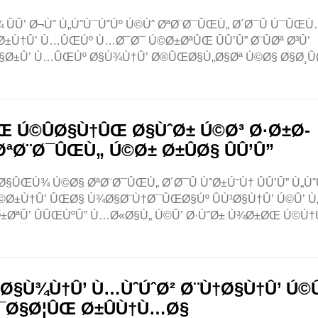
Û’ Ø¬Ùˆ Ù„ÙˆÚ¯ÙˆÚº Ú©Ùˆ ØªØ¨Ø¯ÛŒÙ„ Ø´Ø¯Û Ú¯ÛŒÙ
±Ù†Û’ Ù…ÛŒÚº Ù…Ø¯Ø¯ Ú©Ø±ØªÛŒ ÛÛ’Û” Ø¨ÛØª Ø³Û’
Ø§Ø±Û’ Ù…ÛŒÚº Ø§Ù¾Ù†Û’ Ø®ÛŒØ§Ù„Ø§Øª Ú©Ø§ Ø§Ø¸Û
 Ú©ÛØ§Ù†ÛŒ Ø§ÙˆØ± Ú©Ø³ Ø·Ø±Ø­
ªØ¨Ø¯ÛŒÙ„ Ú©Ø± Ø±ÛØ§ ÛÛ’Û”
ÛŒÙ¾ Ú©Ø§ ØªØ¨Ø¯ÛŒÙ„ Ø´Ø¯Û ÙˆØ±Ú˜Ù† ÛÛ’Û” Ù„Ùˆ
Ø±Ù†Û’ ÛŒØ§ Ù¾Ø§Ø¨Ù†Ø¯ÛŒØ§Úº ÛÙ¹Ø§Ù†Û’ Ú©Û’ Ù
ØªÛ’ ÛÛŒÚºÛ” Ù…Ø«Ø§Ù„ Ú©Û’ Ø·ÙˆØ± Ù¾Ø±ØŒ Ú©Ú†Ú
Ø§Ù¾Ù†Û’ Ù…ÙˆÚˆØ² Ø¨Ù†Ø§Ù†Û’ Ú©Û
¯Ø§Ø¦ÛŒ Ø±ÛÙ†Ù…Ø§