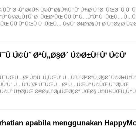
ÛÛ’ Ø¬Ùˆ Ø¢Ù¾ Ú©Ùˆ Ø§Ù¾Ù†Û’ Ù¾Ø³Ù†Ø¯ÛŒØ¯Û Ú
„ÙˆÚˆ Ú©Ø±Ù†Û’ Ø¯ÛŒØªÛŒ ÛÛ’Û” Ù…ÙˆÚˆ Ú¯ÛŒÙ… Ù…
Œ ÛÛ’Û” ÛŒÛ Ú¯ÛŒÙ… Ú©Ùˆ Ø¢Ø³Ø§Ù† Ø¨Ù†Ø§ Ø³Ú©
Û Ú©Ùˆ ØªÙ„Ø§Ø´ Ú©Ø±Ù†Û’ Ú©Û’
Ú¯ÛŒÙ…Ø² Ú©Û’ Ù„ÛŒÛ’ Ù…ÙˆÚˆØ² ØªÙ„Ø§Ø´ Ú©Ø±Ù†Û’
 ÛÛ’Û” Ù…ÙˆÚˆØ² Ú¯ÛŒÙ…Ø² Ù…ÛŒÚº Ú©ÛŒ Ú¯Ø¦ÛŒ
¾ Ú©Ùˆ Ù†Ø¦ÛŒ Ø®ØµÙˆØµÛŒØ§Øª ÛŒØ§ Ú©Ú¾ÛŒÙ„Ù†Û’
perhatian apabila menggunakan HappyM
i