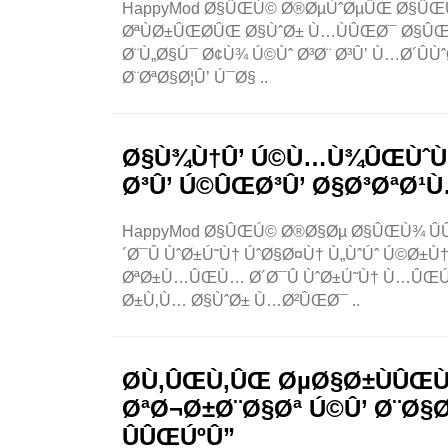
HappyMod Ø§ÛŒÚ© Ø®ØµÙˆØµÛŒ Ø§ÛŒÙ¾ 
ØªÙØ±ÛŒØ­ÛŒ Ø§ÙˆØ± Ù…ÙÛŒØ¯ Ø§ÛŒÙ
Ø¨Ù„Ø§Ú¯ Ø¢Ù¾ Ú©Ùˆ Ø³Ø¨ Ø³Û’ Ù…Ø´Û
Ø¨ØªØ§Ø¦Û’ Ú¯Ø§ ..
Ø§Ù¾Ù†Û’ Ú©Ù…Ù¾ÛŒÙˆÙ¹
Ø³Û’ Ú©ÛŒØ³Û’ Ø§Ø³ØªØ¹
HappyMod Ø§ÛŒÚ© Ø®Ø§Øµ Ø§ÛŒÙ¾ ÛÛ
´Ø¯Û ÙˆØ±Ú˜Ù† ÚˆØ§Ø¤Ù† Ù„ÙˆÚˆ Ú©Ø
ØªØ±Ù…ÛŒÙ… Ø´Ø¯Û ÙˆØ±Ú˜Ù† Ù…ÛŒÚ
Ø±Ù‚Ù… Ø§ÙˆØ± Ù…Ø²ÛŒØ¯ ..
Ø­Ù‚ÛŒÙ‚ÛŒ ØµØ§Ø±ÙÛŒÙ
ØªØ¬Ø±Ø¨Ø§Øª Ú©Û’ Ø¨Ø§
ÛÛŒÚºÛ”