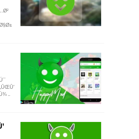
…Ø²
Ø§Ø±
Ú¯
„ÛŒÛ’
¾ ..
’