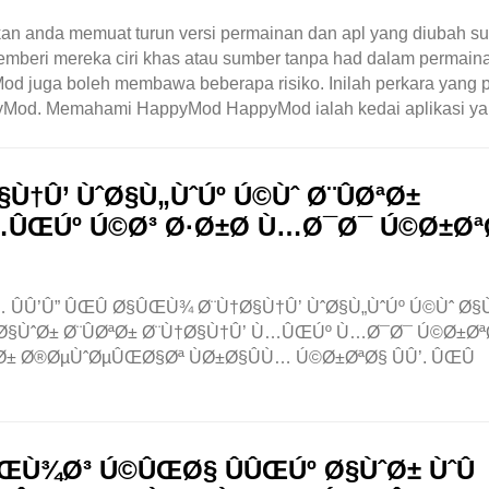
n anda memuat turun versi permainan dan apl yang diubah su
mberi mereka ciri khas atau sumber tanpa had dalam permain
juga boleh membawa beberapa risiko. Inilah perkara yang p
yMod. Memahami HappyMod HappyMod ialah kedai aplikasi y
pl yang diubah suai ini boleh mempunyai ciri ..
†Û’ ÙˆØ§Ù„ÙˆÚº Ú©Ùˆ Ø¨ÛØªØ±
…ÛŒÚº Ú©Ø³ Ø·Ø±Ø­ Ù…Ø¯Ø¯ Ú©Ø±Øª
ÛÛ’Û” ÛŒÛ Ø§ÛŒÙ¾ Ø¨Ù†Ø§Ù†Û’ ÙˆØ§Ù„ÙˆÚº Ú©Ùˆ Ø§
§ÙˆØ± Ø¨ÛØªØ± Ø¨Ù†Ø§Ù†Û’ Ù…ÛŒÚº Ù…Ø¯Ø¯ Ú©Ø±Øª
ÙˆØ± Ø®ØµÙˆØµÛŒØ§Øª ÙØ±Ø§ÛÙ… Ú©Ø±ØªØ§ ÛÛ’. ÛŒÛ
Ù¾Ø³ Ú©ÛŒØ§ ÛÛŒÚº Ø§ÙˆØ± ÙˆÛ