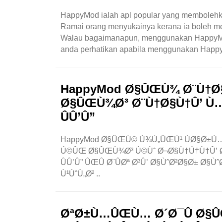
HappyMod ialah apl popular yang membolehka
Ramai orang menyukainya kerana ia boleh me
Walau bagaimanapun, menggunakan HappyMod 
anda perhatikan apabila menggunakan Happ
menyediakan versi diubah suai bagi apl lain. A
HappyMod Ø§ÛŒÙ¾ Ø¨Ù†Ø§Ù
Ø§ÛŒÙ¾Ø³ Ø¨Ù†Ø§Ù†Û’ Ù
ÛÛ’Û”
HappyMod Ø§ÛŒÚ© Ù¾Ù„ÛŒÙ¹ ÙØ§Ø±Ù… 
Ú©ÛŒ Ø§ÛŒÙ¾Ø³ Ú©Ùˆ Ø¬Ø§Ù†Ú†Ù†Û’ Ø
ÛÛ’Û” ÛŒÛ Ø¨ÛØª Ø³Û’ Ø§ÙˆØ²Ø§Ø± Ø§
Ù¹ÙˆÙ„Ø² ..
ØªØ±Ù…ÛŒÙ… Ø´Ø¯Û Ø§ÛŒ