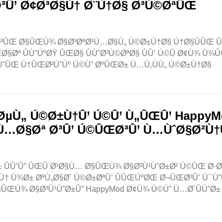
Û’ Ø¢Ø³Ø§Ù† Ø¨Ù†Ø§ Ø³Ú©ØªÛŒ
ÛŒ Ø§ÛŒÙ¾ Ø§Ø³ØªØ¹Ù…Ø§Ù„ Ú©Ø±Ù†Ø§ Ú†Ø§ÛÛŒ Û
ª ÛÙˆÚºØŸ ÛŒØ§ ÛÙˆØ³Ú©ØªØ§ ÛÛ’ Ú©Û Ø¢Ù¾ Ù¾Û
ˆÛŒ Ú†ÛŒØ²ÙˆÚº Ú©Ùˆ ØºÛŒØ± Ù…Ù‚ÙÙ„ Ú©Ø±Ù†Ø§
ØµÙ„ Ú©Ø±Ù†Û’ Ú©Û’ Ù„ÛŒÛ’ HappyM
Ù…Ø§Øª Ø³Û’ Ú©ÛŒØ³Û’ Ù…ÙˆØ§Ø²Ù†Û
ÛÛ’Û” ÛŒÛ Ø¹Ø§Ù… Ø§ÛŒÙ¾ Ø§Ø³Ù¹ÙˆØ±Ø² Ú©ÛŒ Ø·Ø
ÙˆÙ† Ù¾Ø± ØªÙ„Ø§Ø´ Ú©Ø±ØªÛ’ ÛÛŒÚºØŒ Ø¬ÛŒØ³Û’ Ú¯Ùˆ
ÛŒÙ¾ Ø§Ø³Ù¹ÙˆØ±Û” HappyMod Ø¢Ù¾ Ú©Ùˆ Ù…Ø´ÛÙˆØ±