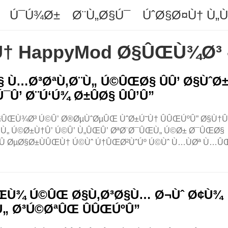
Ú¯Ú¾Ø±
Ø¨Ù„Ø§Ú¯
ÚˆØ§Ø¤Ù† Ù„
Ù† HappyMod Ø§ÛŒÙ¾Ø³ 
 Ù…Ø³ØªÙ‚Ø¨Ù„ Ú©ÛŒØ§ ÛÛ’ Ø§ÙˆØ
¯Û’ Ø¨Ú‘Ú¾ Ø±ÛØ§ ÛÛ’Û”
§ÛŒÙ¾Ø³ Ú©Û’ Ø®ØµÙˆØµÛŒ ÙˆØ±Ú˜Ù† ÛÛŒÚºÛ” Ø§Ù†Û
„ Ú©Ø±Ù†Û’ Ú©Û’ Ù„ÛŒÛ’ ØªØ¨Ø¯ÛŒÙ„ Ú©Ø± Ø¯ÛŒØ§
ˆÛ ØµØ§Ø±ÙÛŒÙ† Ú©Ùˆ Ú†ÛŒØ²ÙˆÚº Ú©Ùˆ Ù…ÙØª Ù…Û
§ÛŒÙ¾ Ú©ÛŒ Ø§Ù‚Ø³Ø§Ù… Ø¬Ùˆ Ø¢Ù¾
„ Ø³Ú©ØªÛŒ ÛÛŒÚºÛ”