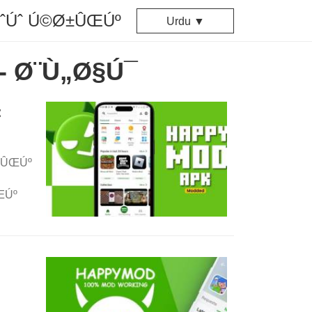
ÙˆÚˆ Ú©Ø±ÛŒÚº
Urdu ▼
- Ø¨Ù„Ø§Ú¯
±
ÛŒÚº
ŒÚº