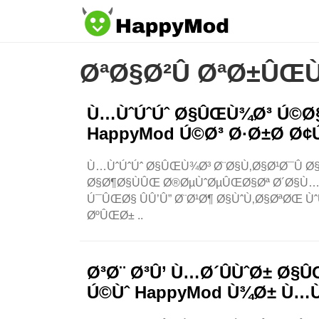
ØªØ§Ø²Û ØªØ±ÛŒ
Ù…ÙˆÚˆÚˆ Ø§ÛŒÙ¾Ø³ Ú©Ø§
HappyMod Ú©Ø³ Ø·Ø±Ø­ Ø¢Ú
Ù…ÙˆÚˆÚˆ Ø§ÛŒÙ¾Ø³ Ø¨Ø§Ù‚Ø§Ø¹Ø¯Û Ø
Ø§Ø¶Ø§ÙÛŒ Ø®ØµÙˆØµÛŒØ§Øª Ø´Ø§Ù…Ù
Ú¯ÛŒØ§ ÛÛ’Û” Ø¨Ø¹Ø¶ Ø§ÙˆÙ‚Ø§ØªØŒ Ù
ØºÛŒØ± ..
Ø³Ø¨ Ø³Û’ Ù…Ø´ÛÙˆØ± Ø
Ú©Ùˆ HappyMod Ù¾Ø± Ù…Ù