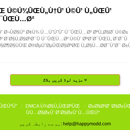
Œ Ú©Ú¾ÛŒÙ„Ù†Û’ Ú©Û’ Ù„ÛŒÛ’
Ú¯ÛŒÙ…Ø²
’ Ø¬ÛØ§Úº Ø¢Ù¾ Ù…ÙˆÚˆÚˆ Ú¯ÛŒÙ…Ø² ØªÙ„Ø§Ø´ Ú©Ø±
² Ø¨Ø§Ù‚Ø§Ø¹Ø¯Û Ú¯ÛŒÙ…Ø² Ú©Û’ ØªØ¨Ø¯ÛŒÙ„ Ø´Ø¯Û
³ Ø§Ø¶Ø§ÙÛŒ Ø®ØµÙˆØµÛŒØ§ØªØŒ Ù„Ø§Ù…Ø­Ø¯ÙˆØ¯ Ø±
مزید لوڈ کریں بلاگ
±ÛŒÚºÛ”
DMCA Ù¾Ø§Ù„ÛŒØ³ÛŒ
Ø±Ø§Ø²Ø¯Ø§Ø±Û
ÛÙ…Ø§Ø±Û’ Ø¨Ø§Ø±Û’ Ù…ÛŒÚº
help@happymodd.com
ہم سے رابطہ کریں: