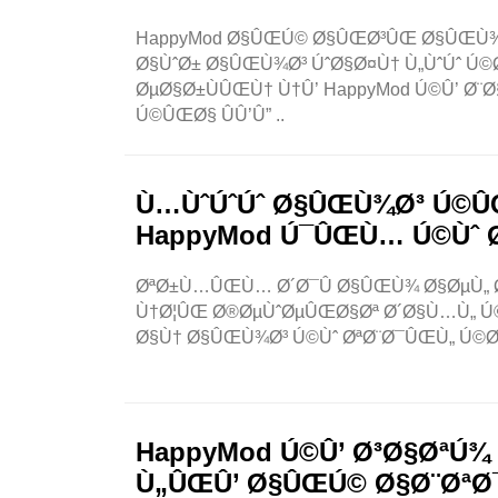
HappyMod Ø§ÛŒÚ© Ø§ÛŒØ³ÛŒ Ø§ÛŒÙ¾ Û
Ø§ÙˆØ± Ø§ÛŒÙ¾Ø³ ÚˆØ§Ø¤Ù† Ù„ÙˆÚˆ Ú©Ø
ØµØ§Ø±ÙÛŒÙ† Ù†Û’ HappyMod Ú©Û’ Ø¨
Ú©ÛŒØ§ ÛÛ’Û” ..
Ù…ÙˆÚˆÚˆ Ø§ÛŒÙ¾Ø³ Ú©ÛŒ
HappyMod Ú¯ÛŒÙ… Ú©Ùˆ Ø
ØªØ±Ù…ÛŒÙ… Ø´Ø¯Û Ø§ÛŒÙ¾ Ø§ØµÙ„ Ø§
Ù†Ø¦ÛŒ Ø®ØµÙˆØµÛŒØ§Øª Ø´Ø§Ù…Ù„ Ú©
Ø§Ù† Ø§ÛŒÙ¾Ø³ Ú©Ùˆ ØªØ¨Ø¯ÛŒÙ„ Ú©Ø±
HappyMod Ú©Û’ Ø³Ø§ØªÚ¾ 
Ù„ÛŒÛ’ Ø§ÛŒÚ© Ø§Ø¨ØªØ