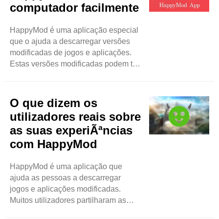
computador facilmente
muitos tipos de jogos. Pode encontrar
jogos de ação, jogos de aventura,
HappyMod é uma aplicação especial
jogos de puzzles e muito mais. -
que o ajuda a descarregar versões
Jogos de Acção: ..
modificadas de jogos e aplicações.
Estas versões modificadas podem ter
características extra, dinheiro
ilimitado e mais opções divertidas.
Este blog irá explicar como utilizar o
O que dizem os
HappyMod no seu computador de
utilizadores reais sobre
uma forma simples. O que é o Happy
as suas experiÃªncias
Mod? A HappyMod é uma loja de
com HappyMod
aplicações. Mas é diferente das lojas
de aplicações ..
HappyMod é uma aplicação que
ajuda as pessoas a descarregar
jogos e aplicações modificadas.
Muitos utilizadores partilharam as
suas ideias sobre o HappyMod.