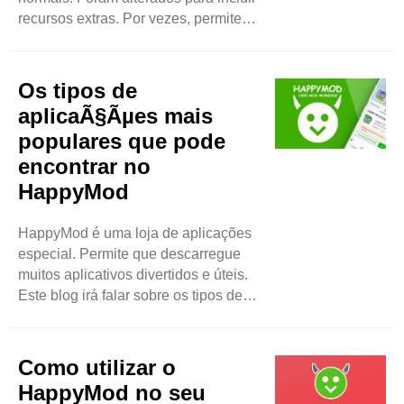
recursos extras. Por vezes, permitem
que os utilizadores desbloqueiem
coisas gratuitamente. As pessoas
gostam de aplicações modificadas
Os tipos de
porque oferecem mais diversão ou
aplicaÃ§Ãµes mais
melhores experiências. Porque é que
populares que pode
as pessoas estão interessadas em
encontrar no
aplicações modificadas? Muitas
pessoas querem usar aplicações ..
HappyMod
HappyMod é uma loja de aplicações
especial. Permite que descarregue
muitos aplicativos divertidos e úteis.
Este blog irá falar sobre os tipos de
aplicações mais populares que pode
encontrar no HappyMod. Veremos
jogos, ferramentas e muito mais.
Como utilizar o
Jogos Uma das melhores coisas do
HappyMod no seu
HappyMod são os jogos. Existem