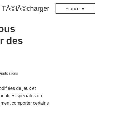
TÃ©lÃ©charger
France ▼
vous
r des
difiées de jeux et
onnalités spéciales ou
ement comporter certains