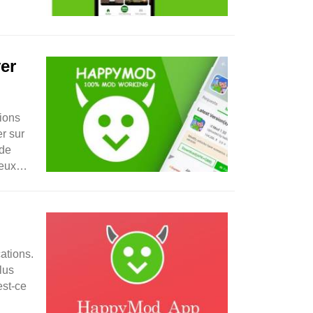
er
ions
r sur
 de
jeux
ations.
lus
est-ce