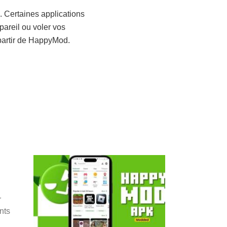
. Certaines applications
areil ou voler vos
 partir de HappyMod.
r
nts