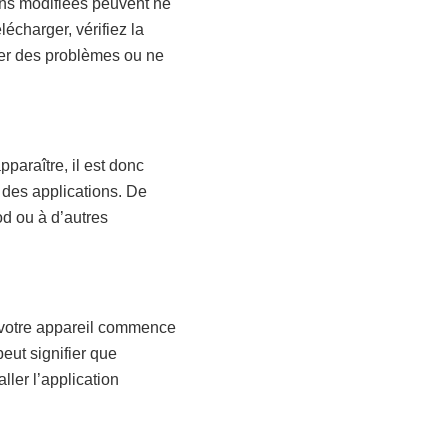
ions modifiées peuvent ne
écharger, vérifiez la
user des problèmes ou ne
araître, il est donc
é des applications. De
d ou à d’autres
i votre appareil commence
eut signifier que
ller l’application