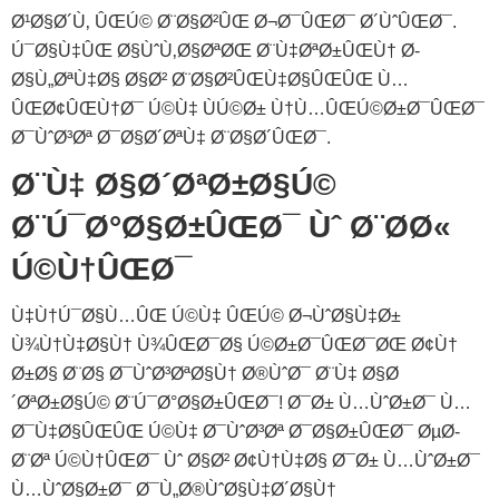
Ø¹Ø§Ø´Ù‚ ÛŒÚ© Ø¨Ø§Ø²ÛŒ Ø¬Ø¯ÛŒØ¯ Ø´ÙˆÛŒØ¯.
Ú¯Ø§Ù‡ÛŒ Ø§ÙˆÙ‚Ø§ØªØŒ Ø¨Ù‡ØªØ±ÛŒÙ† Ø­
Ø§Ù„Øª‌Ù‡Ø§ Ø§Ø² Ø¨Ø§Ø²ÛŒ‌Ù‡Ø§ÛŒÛŒ Ù…
ÛŒ‌Ø¢ÛŒÙ†Ø¯ Ú©Ù‡ ÙÚ©Ø± Ù†Ù…ÛŒ‌Ú©Ø±Ø¯ÛŒØ¯
Ø¯ÙˆØ³Øª Ø¯Ø§Ø´ØªÙ‡ Ø¨Ø§Ø´ÛŒØ¯.
Ø¨Ù‡ Ø§Ø´ØªØ±Ø§Ú©
Ø¨Ú¯Ø°Ø§Ø±ÛŒØ¯ Ùˆ Ø¨Ø­Ø«
Ú©Ù†ÛŒØ¯
Ù‡Ù†Ú¯Ø§Ù…ÛŒ Ú©Ù‡ ÛŒÚ© Ø¬ÙˆØ§Ù‡Ø±
Ù¾Ù†Ù‡Ø§Ù† Ù¾ÛŒØ¯Ø§ Ú©Ø±Ø¯ÛŒØ¯ØŒ Ø¢Ù†
Ø±Ø§ Ø¨Ø§ Ø¯ÙˆØ³ØªØ§Ù† Ø®ÙˆØ¯ Ø¨Ù‡ Ø§Ø
´ØªØ±Ø§Ú© Ø¨Ú¯Ø°Ø§Ø±ÛŒØ¯! Ø¯Ø± Ù…ÙˆØ±Ø¯ Ù…
Ø¯Ù‡Ø§ÛŒÛŒ Ú©Ù‡ Ø¯ÙˆØ³Øª Ø¯Ø§Ø±ÛŒØ¯ ØµØ­
Ø¨Øª Ú©Ù†ÛŒØ¯ Ùˆ Ø§Ø² Ø¢Ù†Ù‡Ø§ Ø¯Ø± Ù…ÙˆØ±Ø¯
Ù…ÙˆØ§Ø±Ø¯ Ø¯Ù„Ø®ÙˆØ§Ù‡Ø´Ø§Ù†