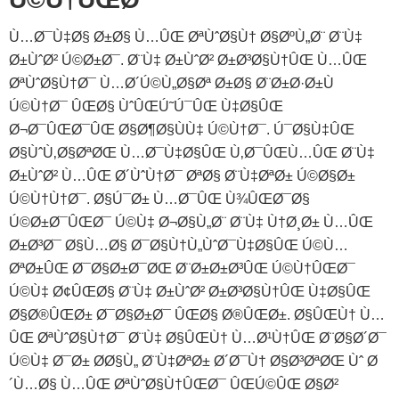
Ù…Ø¯Ù‡Ø§ Ø±Ø§ Ù…ÛŒ ØªÙˆØ§Ù† Ø§ØºÙ„Ø¨ Ø¨Ù‡
Ø±ÙˆØ² Ú©Ø±Ø¯. Ø¨Ù‡ Ø±ÙˆØ² Ø±Ø³Ø§Ù†ÛŒ Ù…ÛŒ
ØªÙˆØ§Ù†Ø¯ Ù…Ø´Ú©Ù„Ø§Øª Ø±Ø§ Ø¨Ø±Ø·Ø±Ù
Ú©Ù†Ø¯ ÛŒØ§ ÙˆÛŒÚ˜Ú¯ÛŒ Ù‡Ø§ÛŒ
Ø¬Ø¯ÛŒØ¯ÛŒ Ø§Ø¶Ø§ÙÙ‡ Ú©Ù†Ø¯. Ú¯Ø§Ù‡ÛŒ
Ø§ÙˆÙ‚Ø§ØªØŒ Ù…Ø¯Ù‡Ø§ÛŒ Ù‚Ø¯ÛŒÙ…ÛŒ Ø¨Ù‡
Ø±ÙˆØ² Ù…ÛŒ Ø´ÙˆÙ†Ø¯ ØªØ§ Ø¨Ù‡ØªØ± Ú©Ø§Ø±
Ú©Ù†Ù†Ø¯. Ø§Ú¯Ø± Ù…Ø¯ÛŒ Ù¾ÛŒØ¯Ø§
Ú©Ø±Ø¯ÛŒØ¯ Ú©Ù‡ Ø¬Ø§Ù„Ø¨ Ø¨Ù‡ Ù†Ø¸Ø± Ù…ÛŒ
Ø±Ø³Ø¯ Ø§Ù…Ø§ Ø¯Ø§Ù†Ù„ÙˆØ¯Ù‡Ø§ÛŒ Ú©Ù…
ØªØ±ÛŒ Ø¯Ø§Ø±Ø¯ØŒ Ø¨Ø±Ø±Ø³ÛŒ Ú©Ù†ÛŒØ¯
Ú©Ù‡ Ø¢ÛŒØ§ Ø¨Ù‡ Ø±ÙˆØ² Ø±Ø³Ø§Ù†ÛŒ Ù‡Ø§ÛŒ
Ø§Ø®ÛŒØ± Ø¯Ø§Ø±Ø¯ ÛŒØ§ Ø®ÛŒØ±. Ø§ÛŒÙ† Ù…
ÛŒ ØªÙˆØ§Ù†Ø¯ Ø¨Ù‡ Ø§ÛŒÙ† Ù…Ø¹Ù†ÛŒ Ø¨Ø§Ø´Ø¯
Ú©Ù‡ Ø¯Ø± Ø­Ø§Ù„ Ø¨Ù‡ØªØ± Ø´Ø¯Ù† Ø§Ø³ØªØŒ Ùˆ Ø
´Ù…Ø§ Ù…ÛŒ ØªÙˆØ§Ù†ÛŒØ¯ ÛŒÚ©ÛŒ Ø§Ø²