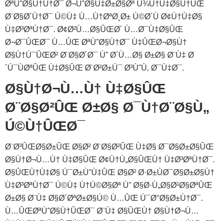
ØªÙˆØ§Ù†Ù†Ø¯ Ø¬ÙˆØ§Ù‡Ø±Ø§Øª Ù¾Ù†Ù‡Ø§Ù†ÛŒ
Ø¨Ø§Ø´Ù†Ø¯ Ú©Ù‡ Ù…Ù†ØªØ¸Ø± Ú©Ø´Ù Ø¢Ù†Ù‡Ø§
Ù‡Ø³ØªÙ†Ø¯. Ø¢Ø²Ù…Ø§ÛŒØ´ Ù…Ø¯Ù‡Ø§ÛŒ
Ø¬Ø¯ÛŒØ¯ Ù…ÛŒ ØªÙˆØ§Ù†Ø¯ Ù‡ÛŒØ¬Ø§Ù†
Ø§Ù†Ú¯ÛŒØ² Ø¨Ø§Ø´Ø¯ Ùˆ Ø´Ù…Ø§ Ø±Ø§ Ø¨Ù‡ Ø
´Ú¯ÙØªÛŒ Ù‡Ø§ÛŒ Ø¨Ø²Ø±Ú¯ Ø³ÙˆÙ‚ Ø¯Ù‡Ø¯.
Ø§Ù†Ø¬Ù…Ù† Ù‡Ø§ÛŒ
Ø¨Ø§Ø²ÛŒ Ø±Ø§ Ø¯Ù†Ø¨Ø§Ù„
Ú©Ù†ÛŒØ¯
Ø¨Ø³ÛŒØ§Ø±ÛŒ Ø§Ø² Ø¨Ø§Ø²ÛŒ Ù‡Ø§ Ø¯Ø§Ø±Ø§ÛŒ
Ø§Ù†Ø¬Ù…Ù† Ù‡Ø§ÛŒ Ø¢Ù†Ù„Ø§ÛŒÙ† Ù‡Ø³ØªÙ†Ø¯.
Ø§ÛŒÙ†Ù‡Ø§ Ú¯Ø±ÙˆÙ‡ÛŒ Ø§Ø² Ø·Ø±ÙØ¯Ø§Ø±Ø§Ù†
Ù‡Ø³ØªÙ†Ø¯ Ú©Ù‡ Ù†Ú©Ø§Øª Ùˆ Ø§Ø·Ù„Ø§Ø¹Ø§ØªÛŒ
Ø±Ø§ Ø¨Ù‡ Ø§Ø´ØªØ±Ø§Ú© Ù…ÛŒ Ú¯Ø°Ø§Ø±Ù†Ø¯.
Ù…ÛŒ‌ØªÙˆØ§Ù†ÛŒØ¯ Ø¨Ù‡ Ø§ÛŒÙ† Ø§Ù†Ø¬Ù…