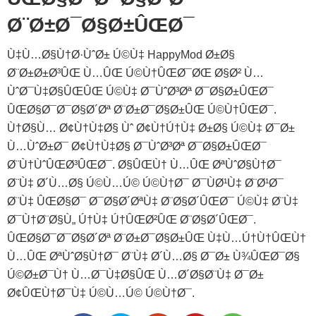
Ø¨Ø±Ø¯Ø§Ø±ÛŒØ¯
Ù‡Ù…Ø§Ù†Ø·ÙˆØ± Ú©Ù‡ HappyMod Ø±Ø§
Ø¨Ø±Ø±Ø³ÛŒ Ù…ÛŒ Ú©Ù†ÛŒØ¯ØŒ Ø§Ø² Ù…
ÙˆØ¯Ù‡Ø§ÛŒÛŒ Ú©Ù‡ Ø¯ÙˆØ³Øª Ø¯Ø§Ø±ÛŒØ¯
ÛŒØ§Ø¯Ø¯Ø§Ø´Øª Ø¨Ø±Ø¯Ø§Ø±ÛŒ Ú©Ù†ÛŒØ¯.
Ù†Ø§Ù… Ø¢Ù†Ù‡Ø§ Ùˆ Ø¢Ù†Ú†Ù‡ Ø±Ø§ Ú©Ù‡ Ø¯Ø±
Ù…ÙˆØ±Ø¯ Ø¢Ù†Ù‡Ø§ Ø¯ÙˆØ³Øª Ø¯Ø§Ø±ÛŒØ¯
Ø¨Ù†ÙˆÛŒØ³ÛŒØ¯. Ø§ÛŒÙ† Ù…ÛŒ ØªÙˆØ§Ù†Ø¯
Ø¨Ù‡ Ø´Ù…Ø§ Ú©Ù…Ú© Ú©Ù†Ø¯ Ø¯ÙØ¹Ù‡ Ø¨Ø¹Ø¯
Ø¨Ù‡ ÛŒØ§Ø¯ Ø¯Ø§Ø´ØªÙ‡ Ø¨Ø§Ø´ÛŒØ¯ Ú©Ù‡ Ø¨Ù‡
Ø¯Ù†Ø¨Ø§Ù„ Ú†Ù‡ Ú†ÛŒØ²ÛŒ Ø¨Ø§Ø´ÛŒØ¯.
ÛŒØ§Ø¯Ø¯Ø§Ø´Øª Ø¨Ø±Ø¯Ø§Ø±ÛŒ Ù‡Ù…Ú†Ù†ÛŒÙ†
Ù…ÛŒ ØªÙˆØ§Ù†Ø¯ Ø¨Ù‡ Ø´Ù…Ø§ Ø¯Ø± Ù¾ÛŒØ¯Ø§
Ú©Ø±Ø¯Ù† Ù…Ø¯Ù‡Ø§ÛŒ Ù…Ø´Ø§Ø¨Ù‡ Ø¯Ø±
Ø¢ÛŒÙ†Ø¯Ù‡ Ú©Ù…Ú© Ú©Ù†Ø¯.