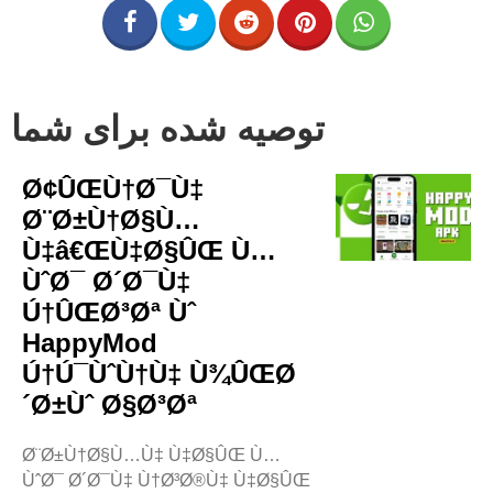
توصیه شده برای شما
Ø¢ÛŒÙ†Ø¯Ù‡
Ø¨Ø±Ù†Ø§Ù…
Ù‡â€ŒÙ‡Ø§ÛŒ Ù…
ÙˆØ¯ Ø´Ø¯Ù‡
Ú†ÛŒØ³Øª Ùˆ
HappyMod
Ú†Ú¯ÙˆÙ†Ù‡ Ù¾ÛŒØ
´Ø±Ùˆ Ø§Ø³Øª
Ø¨Ø±Ù†Ø§Ù…Ù‡ Ù‡Ø§ÛŒ Ù…
ÙˆØ¯ Ø´Ø¯Ù‡ Ù†Ø³Ø®Ù‡ Ù‡Ø§ÛŒ