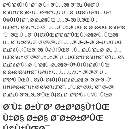
ØªÙˆØ§Ù†Ù†Ø¯ Ø¨Ù‡ Ø´Ù…Ø§ Ø¯Ø± Ú©Ø´Ù
Ø§Ù†ÙˆØ§Ø¹ Ù…Ø®ØªÙ„Ù Ù…Ø¯Ù‡Ø§ Ú©Ù…Ú©
Ú©Ù†Ù†Ø¯. Ø¨Ø±Ø§ÛŒ Ù…Ø«Ø§Ù„ØŒ Ù…
ÛŒ‌ØªÙˆØ§Ù†ÛŒØ¯ Ù…Ø¯Ù‡Ø§ÛŒ Ø¨Ø§Ø²ÛŒ Ø§Ú©Ø
´Ù†ØŒ Ù…Ø¯Ù‡Ø§ÛŒ Ø¨Ø§Ø²ÛŒ Ù¾Ø§Ø²Ù„ ÛŒØ§
Ù…Ø¯Ù‡Ø§ÛŒ Ø¨Ø§Ø²ÛŒ Ù…Ø§Ø¬Ø±Ø§Ø¬ÙˆÛŒÛŒ
Ø±Ø§ Ù¾ÛŒØ¯Ø§ Ú©Ù†ÛŒØ¯. Ù…Ø±ÙˆØ± Ø¯Ø± Ù…
ÛŒØ§Ù† Ø¯Ø³ØªÙ‡‌Ù‡Ø§ Ù…ÛŒ‌ØªÙˆØ§Ù†Ø¯ Ø´Ù…Ø§
Ø±Ø§ Ø¨Ù‡ Ø¬ÙˆØ§Ù‡Ø±Ø§Øª Ù¾Ù†Ù‡Ø§Ù†ÛŒ
Ø¨Ø±Ø³Ø§Ù†Ø¯ Ú©Ù‡ Ù…Ù…Ú©Ù† Ø§Ø³Øª Ù…
Ø³ØªÙ‚ÛŒÙ…Ø§Ù‹ Ø¢Ù†Ù‡Ø§ Ø±Ø§ Ø¬Ø³ØªØ¬Ùˆ
Ù†Ú©Ø±Ø¯Ù‡ Ø¨Ø§Ø´ÛŒØ¯. ÙˆÙ‚Øª Ø®ÙˆØ¯ Ø±Ø§
ØµØ±Ù Ø¨Ø±Ø±Ø³ÛŒ Ù‡Ø± Ø¯Ø³ØªÙ‡ Ú©Ù†ÛŒØ¯.
Ø¨Ù‡ Ø±ÙˆØ² Ø±Ø³Ø§Ù†ÛŒ
Ù‡Ø§ Ø±Ø§ Ø¨Ø±Ø±Ø³ÛŒ
Ú©Ù†ÛŒØ¯