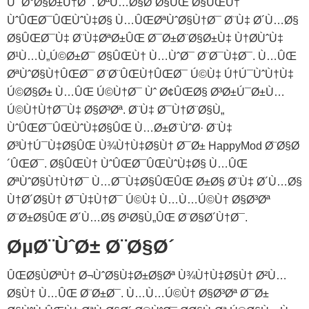
Ú¯Ø°Ø§Ø±Ù†Ø¯. ØªÙ…Ø§Ø´Ø§ÛŒ Ø§ÛŒÙ†
ÙˆÛŒØ¯ÛŒÙˆÙ‡Ø§ Ù…ÛŒ‌ØªÙˆØ§Ù†Ø¯ Ø¨Ù‡ Ø´Ù…Ø§
Ø§ÛŒØ¯Ù‡ Ø¨Ù‡ØªØ±ÛŒ Ø¯Ø±Ø¨Ø§Ø±Ù‡ Ù†Ø­ÙˆÙ‡
Ø¹Ù…Ù„Ú©Ø±Ø¯ Ø§ÛŒÙ† Ù…ÙˆØ¯ Ø¨Ø¯Ù‡Ø¯. Ù…ÛŒ
ØªÙˆØ§Ù†ÛŒØ¯ Ø¨Ø¨ÛŒÙ†ÛŒØ¯ Ú©Ù‡ Ú†Ú¯ÙˆÙ†Ù‡
Ú©Ø§Ø± Ù…ÛŒ Ú©Ù†Ø¯ Ùˆ Ø¢ÛŒØ§ Ø³Ø±Ú¯Ø±Ù…
Ú©Ù†Ù†Ø¯Ù‡ Ø§Ø³Øª. Ø¨Ù‡ Ø¯Ù†Ø¨Ø§Ù„
ÙˆÛŒØ¯ÛŒÙˆÙ‡Ø§ÛŒ Ù…Ø±Ø¨ÙˆØ· Ø¨Ù‡
Ø³Ù†Ú¯Ù‡Ø§ÛŒ Ù¾Ù†Ù‡Ø§Ù† Ø¯Ø± HappyMod Ø¨Ø§Ø
´ÛŒØ¯. Ø§ÛŒÙ† ÙˆÛŒØ¯ÛŒÙˆÙ‡Ø§ Ù…ÛŒ
ØªÙˆØ§Ù†Ù†Ø¯ Ù…Ø¯Ù‡Ø§ÛŒÛŒ Ø±Ø§ Ø¨Ù‡ Ø´Ù…Ø§
Ù†Ø´Ø§Ù† Ø¯Ù‡Ù†Ø¯ Ú©Ù‡ Ù…Ù…Ú©Ù† Ø§Ø³Øª
Ø¨Ø±Ø§ÛŒ Ø´Ù…Ø§ Ø¹Ø§Ù„ÛŒ Ø¨Ø§Ø´Ù†Ø¯.
ØµØ¨ÙˆØ± Ø¨Ø§Ø´
ÛŒØ§ÙØªÙ† Ø¬ÙˆØ§Ù‡Ø±Ø§Øª Ù¾Ù†Ù‡Ø§Ù† Ø²Ù…
Ø§Ù† Ù…ÛŒ Ø¨Ø±Ø¯. Ù…Ù…Ú©Ù† Ø§Ø³Øª Ø¯Ø±