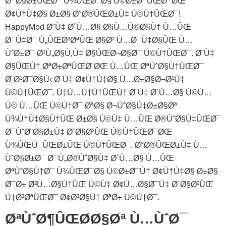
Ø¯Ø§Ø±ÛŒØ¯ Ù¾ÛŒØ¯Ø§ Ú©Ø±Ø¯ÛŒØ¯ØŒ
Ø¢Ù†Ù‡Ø§ Ø±Ø§ Ø°Ø®ÛŒØ±Ù‡ Ú©Ù†ÛŒØ¯!
HappyMod Ø¨Ù‡ Ø´Ù…Ø§ Ø§Ù…Ú©Ø§Ù† Ù…ÛŒ
Ø¯Ù‡Ø¯ Ù„ÛŒØ³ØªÛŒ Ø§Ø² Ù…Ø¯Ù‡Ø§ÛŒ Ù…
ÙˆØ±Ø¯ Ø¹Ù„Ø§Ù‚Ù‡ Ø§ÛŒØ¬Ø§Ø¯ Ú©Ù†ÛŒØ¯. Ø¨Ù‡
Ø§ÛŒÙ† ØªØ±ØªÛŒØ¨ØŒ Ù…ÛŒ ØªÙˆØ§Ù†ÛŒØ¯
Ø¨Ø¹Ø¯Ø§Ù‹ Ø¨Ù‡ Ø¢Ù†Ù‡Ø§ Ù…Ø±Ø§Ø¬Ø¹Ù‡
Ú©Ù†ÛŒØ¯. Ù‡Ù…Ú†Ù†ÛŒÙ† Ø¨Ù‡ Ø´Ù…Ø§ Ú©Ù…
Ú© Ù…ÛŒ Ú©Ù†Ø¯ ØªØ§ Ø¬ÙˆØ§Ù‡Ø±Ø§Øª
Ù¾Ù†Ù‡Ø§Ù†ÛŒ Ø±Ø§ Ú©Ù‡ Ù…ÛŒ Ø®ÙˆØ§Ù‡ÛŒØ¯
Ø¯ÙˆØ¨Ø§Ø±Ù‡ Ø¨Ø§Ø²ÛŒ Ú©Ù†ÛŒØ¯ØŒ
Ù¾ÛŒÚ¯ÛŒØ±ÛŒ Ú©Ù†ÛŒØ¯. Ø°Ø®ÛŒØ±Ù‡ Ù…
ÙˆØ§Ø±Ø¯ Ø¯Ù„Ø®ÙˆØ§Ù‡ Ø´Ù…Ø§ Ù…ÛŒ
ØªÙˆØ§Ù†Ø¯ Ù¾ÛŒØ¯Ø§ Ú©Ø±Ø¯Ù† Ø¢Ù†Ù‡Ø§ Ø±Ø§
Ø¯Ø± Ø²Ù…Ø§Ù†ÛŒ Ú©Ù‡ Ø¢Ù…Ø§Ø¯Ù‡ Ø¨Ø§Ø²ÛŒ
Ù‡Ø³ØªÛŒØ¯ Ø¢Ø³Ø§Ù† ØªØ± Ú©Ù†Ø¯.
ØªÙˆØ¶ÛŒØ­Ø§Øª Ù…ÙˆØ¯