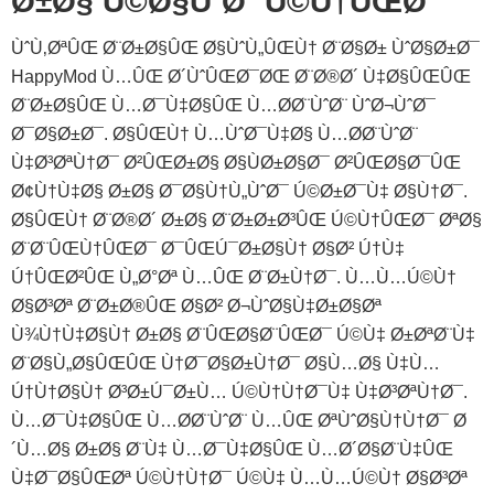
Ø±Ø§ Ú©Ø§ÙˆØ´ Ú©Ù†ÛŒØ¯
ÙˆÙ‚ØªÛŒ Ø¨Ø±Ø§ÛŒ Ø§ÙˆÙ„ÛŒÙ† Ø¨Ø§Ø± ÙˆØ§Ø±Ø¯
HappyMod Ù…ÛŒ Ø´ÙˆÛŒØ¯ØŒ Ø¨Ø®Ø´ Ù‡Ø§ÛŒÛŒ
Ø¨Ø±Ø§ÛŒ Ù…Ø¯Ù‡Ø§ÛŒ Ù…Ø­Ø¨ÙˆØ¨ ÙˆØ¬ÙˆØ¯
Ø¯Ø§Ø±Ø¯. Ø§ÛŒÙ† Ù…ÙˆØ¯Ù‡Ø§ Ù…Ø­Ø¨ÙˆØ¨
Ù‡Ø³ØªÙ†Ø¯ Ø²ÛŒØ±Ø§ Ø§ÙØ±Ø§Ø¯ Ø²ÛŒØ§Ø¯ÛŒ
Ø¢Ù†Ù‡Ø§ Ø±Ø§ Ø¯Ø§Ù†Ù„ÙˆØ¯ Ú©Ø±Ø¯Ù‡ Ø§Ù†Ø¯.
Ø§ÛŒÙ† Ø¨Ø®Ø´ Ø±Ø§ Ø¨Ø±Ø±Ø³ÛŒ Ú©Ù†ÛŒØ¯ ØªØ§
Ø¨Ø¨ÛŒÙ†ÛŒØ¯ Ø¯ÛŒÚ¯Ø±Ø§Ù† Ø§Ø² Ú†Ù‡
Ú†ÛŒØ²ÛŒ Ù„Ø°Øª Ù…ÛŒ Ø¨Ø±Ù†Ø¯. Ù…Ù…Ú©Ù†
Ø§Ø³Øª Ø¨Ø±Ø®ÛŒ Ø§Ø² Ø¬ÙˆØ§Ù‡Ø±Ø§Øª
Ù¾Ù†Ù‡Ø§Ù† Ø±Ø§ Ø¨ÛŒØ§Ø¨ÛŒØ¯ Ú©Ù‡ Ø±ØªØ¨Ù‡
Ø¨Ø§Ù„Ø§ÛŒÛŒ Ù†Ø¯Ø§Ø±Ù†Ø¯ Ø§Ù…Ø§ Ù‡Ù…
Ú†Ù†Ø§Ù† Ø³Ø±Ú¯Ø±Ù… Ú©Ù†Ù†Ø¯Ù‡ Ù‡Ø³ØªÙ†Ø¯.
Ù…Ø¯Ù‡Ø§ÛŒ Ù…Ø­Ø¨ÙˆØ¨ Ù…ÛŒ ØªÙˆØ§Ù†Ù†Ø¯ Ø
´Ù…Ø§ Ø±Ø§ Ø¨Ù‡ Ù…Ø¯Ù‡Ø§ÛŒ Ù…Ø´Ø§Ø¨Ù‡ÛŒ
Ù‡Ø¯Ø§ÛŒØª Ú©Ù†Ù†Ø¯ Ú©Ù‡ Ù…Ù…Ú©Ù† Ø§Ø³Øª