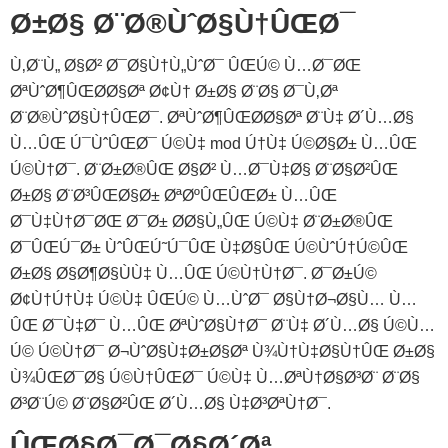
Ø±Ø§ Ø¨Ø®ÙˆØ§Ù†ÛŒØ¯
Ù‚Ø¨Ù„ Ø§Ø² Ø¯Ø§Ù†Ù„ÙˆØ¯ ÛŒÚ© Ù…Ø¯ØŒ
ØªÙˆØ¶ÛŒØ­Ø§Øª Ø¢Ù† Ø±Ø§ Ø¨Ø§ Ø¯Ù‚Øª
Ø¨Ø®ÙˆØ§Ù†ÛŒØ¯. ØªÙˆØ¶ÛŒØ­Ø§Øª Ø¨Ù‡ Ø´Ù…Ø§
Ù…ÛŒ Ú¯ÙˆÛŒØ¯ Ú©Ù‡ mod Ú†Ù‡ Ú©Ø§Ø± Ù…ÛŒ
Ú©Ù†Ø¯. Ø¨Ø±Ø®ÛŒ Ø§Ø² Ù…Ø¯Ù‡Ø§ Ø¨Ø§Ø²ÛŒ
Ø±Ø§ Ø¨Ø³ÛŒØ§Ø± ØªØºÛŒÛŒØ± Ù…ÛŒ
Ø¯Ù‡Ù†Ø¯ØŒ Ø¯Ø± Ø­Ø§Ù„ÛŒ Ú©Ù‡ Ø¨Ø±Ø®ÛŒ
Ø¯ÛŒÚ¯Ø± ÙˆÛŒÚ˜Ú¯ÛŒ Ù‡Ø§ÛŒ Ú©ÙˆÚ†Ú©ÛŒ
Ø±Ø§ Ø§Ø¶Ø§ÙÙ‡ Ù…ÛŒ Ú©Ù†Ù†Ø¯. Ø¯Ø±Ú©
Ø¢Ù†Ú†Ù‡ Ú©Ù‡ ÛŒÚ© Ù…ÙˆØ¯ Ø§Ù†Ø¬Ø§Ù… Ù…
ÛŒ Ø¯Ù‡Ø¯ Ù…ÛŒ ØªÙˆØ§Ù†Ø¯ Ø¨Ù‡ Ø´Ù…Ø§ Ú©Ù…
Ú© Ú©Ù†Ø¯ Ø¬ÙˆØ§Ù‡Ø±Ø§Øª Ù¾Ù†Ù‡Ø§Ù†ÛŒ Ø±Ø§
Ù¾ÛŒØ¯Ø§ Ú©Ù†ÛŒØ¯ Ú©Ù‡ Ù…ØªÙ†Ø§Ø³Ø¨ Ø¨Ø§
Ø³Ø¨Ú© Ø¨Ø§Ø²ÛŒ Ø´Ù…Ø§ Ù‡Ø³ØªÙ†Ø¯.
ÛŒØ§Ø¯Ø¯Ø§Ø´Øª