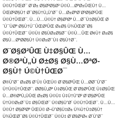
Ú©Ù†ÛŒØ¯ Ø¨Ø± Ø§Ø³Ø§Ø³ Ú©Ù…ØªØ±ÛŒÙ† Ù…
ÛŒØ²Ø§Ù† Ø¯Ø§Ù†Ù„ÙˆØ¯ Ù…Ø±ØªØ¨‌Ø³Ø§Ø²ÛŒ
Ú©Ù†ÛŒØ¯. Ù…Ù…Ú©Ù† Ø§Ø³Øª Ù…Ø¯Ù‡Ø§ÛŒ Ø
´Ú¯ÙØª Ø§Ù†Ú¯ÛŒØ²ÛŒ Ø±Ø§ Ù¾ÛŒØ¯Ø§
Ú©Ù†ÛŒØ¯ Ú©Ù‡ Ø§ÙØ±Ø§Ø¯ Ú©Ù…ÛŒ Ø¢Ù† Ø±Ø§
Ø§Ù…ØªØ­Ø§Ù† Ú©Ø±Ø¯Ù‡ Ø§Ù†Ø¯.
Ø¨Ø§Ø²ÛŒ Ù‡Ø§ÛŒ Ù…
Ø®ØªÙ„Ù Ø±Ø§ Ø§Ù…ØªØ­
Ø§Ù† Ú©Ù†ÛŒØ¯
Ø®ÙˆØ¯ Ø±Ø§ Ø¨Ù‡ ÛŒÚ© Ø¨Ø§Ø²ÛŒ Ù…Ø­Ø¯ÙˆØ¯
Ù†Ú©Ù†ÛŒØ¯. Ø­Ø§Ù„Øª Ù‡Ø§ÛŒ Ø¨Ø§Ø²ÛŒ Ù‡Ø§ÛŒ
Ù…Ø®ØªÙ„ÙÛŒ Ø±Ø§ Ú©Ù‡ Ù‡Ù†ÙˆØ² Ø¨Ø§Ø²ÛŒ
Ù†Ú©Ø±Ø¯Ù‡ Ø§ÛŒØ¯ Ú©Ø§ÙˆØ´ Ú©Ù†ÛŒØ¯. Ù…Ù…
Ú©Ù† Ø§Ø³Øª ÛŒÚ© Ø¬ÙˆØ§Ù‡Ø± Ù¾Ù†Ù‡Ø§Ù†
Ù¾ÛŒØ¯Ø§ Ú©Ù†ÛŒØ¯ Ú©Ù‡ Ø¨Ø§Ø¹Ø« Ø´ÙˆØ¯