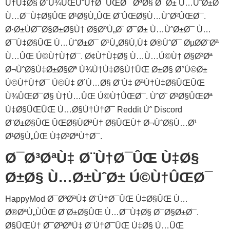
Ù†‌Ù‡Ø§ Ø¨Ù¾ÛŒÙˆÙ†Ø¯ÛŒØ¯ ØªØ§ Ø¯Ø± Ù…ÙˆØ±Ø¯
Ù…Ø¯Ù‡Ø§ÛŒ Ø¹Ø§Ù„ÛŒ Ø¨ÛŒØ§Ù…ÙˆØ²ÛŒØ¯.
Ø·Ø±ÙØ¯Ø§Ø±Ø§Ù† Ø§ØºÙ„Ø¨ Ø¯Ø± Ù…ÙˆØ±Ø¯ Ù…
Ø¯Ù‡Ø§ÛŒ Ù…ÙˆØ±Ø¯ Ø¹Ù„Ø§Ù‚Ù‡ Ø®ÙˆØ¯ ØµØ­Ø¨Øª
Ù…ÛŒ Ú©Ù†Ù†Ø¯. Ø¢Ù†Ù‡Ø§ Ù…Ù…Ú©Ù† Ø§Ø³Øª
Ø¬ÙˆØ§Ù‡Ø±Ø§Øª Ù¾Ù†Ù‡Ø§Ù†ÛŒ Ø±Ø§ Ø°Ú©Ø±
Ú©Ù†Ù†Ø¯ Ú©Ù‡ Ø´Ù…Ø§ Ø¨Ù‡ ØªÙ†Ù‡Ø§ÛŒÛŒ
Ù¾ÛŒØ¯Ø§ Ù†Ù…ÛŒ Ú©Ù†ÛŒØ¯. ÙˆØ¨ Ø³Ø§ÛŒØª
Ù‡Ø§ÛŒÛŒ Ù…Ø§Ù†Ù†Ø¯ Reddit Ùˆ Discord
Ø¨Ø±Ø§ÛŒ ÛŒØ§ÙØªÙ† Ø§ÛŒÙ† Ø¬ÙˆØ§Ù…Ø¹
Ø¹Ø§Ù„ÛŒ Ù‡Ø³ØªÙ†Ø¯.
Ø¯Ø³ØªÙ‡ Ø¨Ù†Ø¯ÛŒ Ù‡Ø§
Ø±Ø§ Ù…Ø±ÙˆØ± Ú©Ù†ÛŒØ¯
HappyMod Ø¯Ø³ØªÙ‡ Ø¨Ù†Ø¯ÛŒ Ù‡Ø§ÛŒ Ù…
Ø®ØªÙ„ÙÛŒ Ø¨Ø±Ø§ÛŒ Ù…Ø¯Ù‡Ø§ Ø¯Ø§Ø±Ø¯.
Ø§ÛŒÙ† Ø¯Ø³ØªÙ‡ Ø¨Ù†Ø¯ÛŒ Ù‡Ø§ Ù…ÛŒ