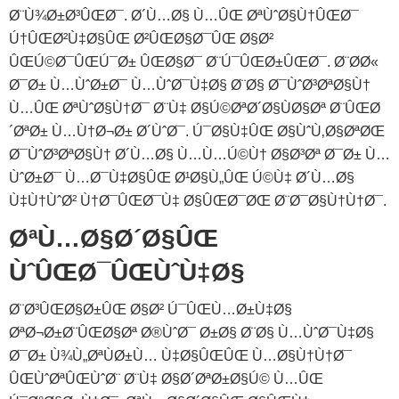
Ø¨Ù¾Ø±Ø³ÛŒØ¯. Ø´Ù…Ø§ Ù…ÛŒ ØªÙˆØ§Ù†ÛŒØ¯
Ú†ÛŒØ²Ù‡Ø§ÛŒ Ø²ÛŒØ§Ø¯ÛŒ Ø§Ø²
ÛŒÚ©Ø¯ÛŒÚ¯Ø± ÛŒØ§Ø¯ Ø¨Ú¯ÛŒØ±ÛŒØ¯. Ø¨Ø­Ø«
Ø¯Ø± Ù…ÙˆØ±Ø¯ Ù…ÙˆØ¯Ù‡Ø§ Ø¨Ø§ Ø¯ÙˆØ³ØªØ§Ù†
Ù…ÛŒ ØªÙˆØ§Ù†Ø¯ Ø¨Ù‡ Ø§Ú©ØªØ´Ø§ÙØ§Øª Ø¨ÛŒØ
´ØªØ± Ù…Ù†Ø¬Ø± Ø´ÙˆØ¯. Ú¯Ø§Ù‡ÛŒ Ø§ÙˆÙ‚Ø§ØªØŒ
Ø¯ÙˆØ³ØªØ§Ù† Ø´Ù…Ø§ Ù…Ù…Ú©Ù† Ø§Ø³Øª Ø¯Ø± Ù…
ÙˆØ±Ø¯ Ù…Ø¯Ù‡Ø§ÛŒ Ø¹Ø§Ù„ÛŒ Ú©Ù‡ Ø´Ù…Ø§
Ù‡Ù†ÙˆØ² Ù†Ø¯ÛŒØ¯Ù‡ Ø§ÛŒØ¯ØŒ Ø¨Ø¯Ø§Ù†Ù†Ø¯.
ØªÙ…Ø§Ø´Ø§ÛŒ
ÙˆÛŒØ¯ÛŒÙˆÙ‡Ø§
Ø¨Ø³ÛŒØ§Ø±ÛŒ Ø§Ø² Ú¯ÛŒÙ…Ø±Ù‡Ø§
ØªØ¬Ø±Ø¨ÛŒØ§Øª Ø®ÙˆØ¯ Ø±Ø§ Ø¨Ø§ Ù…ÙˆØ¯Ù‡Ø§
Ø¯Ø± Ù¾Ù„ØªÙØ±Ù… Ù‡Ø§ÛŒÛŒ Ù…Ø§Ù†Ù†Ø¯
ÛŒÙˆØªÛŒÙˆØ¨ Ø¨Ù‡ Ø§Ø´ØªØ±Ø§Ú© Ù…ÛŒ