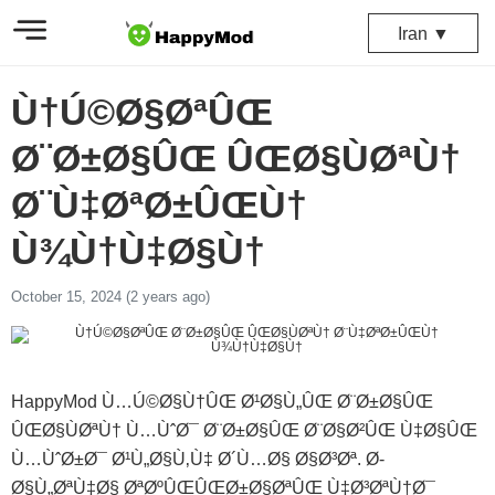
Iran ▼
Ù†Ú©Ø§ØªÛŒ
Ø¨Ø±Ø§ÛŒ ÛŒØ§ÙØªÙ†
Ø¨Ù‡ØªØ±ÛŒÙ†
Ù¾Ù†Ù‡Ø§Ù†
October 15, 2024 (2 years ago)
HappyMod Ù…Ú©Ø§Ù†ÛŒ Ø¹Ø§Ù„ÛŒ Ø¨Ø±Ø§ÛŒ
ÛŒØ§ÙØªÙ† Ù…ÙˆØ¯ Ø¨Ø±Ø§ÛŒ Ø¨Ø§Ø²ÛŒ Ù‡Ø§ÛŒ
Ù…ÙˆØ±Ø¯ Ø¹Ù„Ø§Ù‚Ù‡ Ø´Ù…Ø§ Ø§Ø³Øª. Ø­
Ø§Ù„Øª‌Ù‡Ø§ ØªØºÛŒÛŒØ±Ø§ØªÛŒ Ù‡Ø³ØªÙ†Ø¯