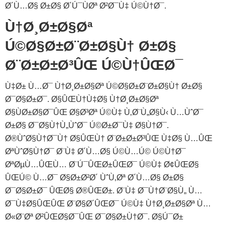
Ø´Ù…Ø§ Ø±Ø§ Ø´Ú¯ÙØª Ø²Ø¯Ù‡ Ú©Ù†Ø¯.
Ù†Ø¸Ø±Ø§Øª
Ú©Ø§Ø±Ø¨Ø±Ø§Ù† Ø±Ø§
Ø¨Ø±Ø±Ø³ÛŒ Ú©Ù†ÛŒØ¯
Ù‡Ø± Ù…Ø¯ Ù†Ø¸Ø±Ø§Øª Ú©Ø§Ø±Ø¨Ø±Ø§Ù† Ø±Ø§
Ø¯Ø§Ø±Ø¯. Ø§ÛŒÙ†Ù‡Ø§ Ù†Ø¸Ø±Ø§Øª
Ø§ÙØ±Ø§Ø¯ÛŒ Ø§Ø³Øª Ú©Ù‡ Ù‚Ø¨Ù„Ø§Ù‹ Ù…ÙˆØ¯
Ø±Ø§ Ø¯Ø§Ù†Ù„ÙˆØ¯ Ú©Ø±Ø¯Ù‡ Ø§Ù†Ø¯.
Ø®ÙˆØ§Ù†Ø¯Ù† Ø§ÛŒÙ† Ø¨Ø±Ø±Ø³ÛŒ Ù‡Ø§ Ù…ÛŒ
ØªÙˆØ§Ù†Ø¯ Ø¨Ù‡ Ø´Ù…Ø§ Ú©Ù…Ú© Ú©Ù†Ø¯
ØªØµÙ…ÛŒÙ… Ø¨Ú¯ÛŒØ±ÛŒØ¯ Ú©Ù‡ Ø¢ÛŒØ§
ÛŒÚ© Ù…Ø¯ Ø§Ø±Ø²Ø´ ÙˆÙ‚Øª Ø´Ù…Ø§ Ø±Ø§
Ø¯Ø§Ø±Ø¯ ÛŒØ§ Ø®ÛŒØ±. Ø¨Ù‡ Ø¯Ù†Ø¨Ø§Ù„ Ù…
Ø¯Ù‡Ø§ÛŒÛŒ Ø¨Ø§Ø´ÛŒØ¯ Ú©Ù‡ Ù†Ø¸Ø±Ø§Øª Ù…
Ø«Ø¨Øª Ø²ÛŒØ§Ø¯ÛŒ Ø¯Ø§Ø±Ù†Ø¯. Ø§Ú¯Ø±