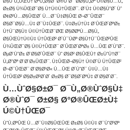
Ø§ÙˆÙ„ÛŒÙ† ØªÙ„Ø§Ø´ Ø®ÙˆØ¯ Ø­Ø§Ù„Øª Ú©Ø§Ù…Ù„
Ø±Ø§ Ù¾ÛŒØ¯Ø§ Ù†Ú©Ù†ÛŒØ¯. Ø¨Ù‡ Ú©Ø§ÙˆØ´ Ùˆ
Ø¢Ø²Ù…Ø§ÛŒØ´ Ù…Ø¯Ù‡Ø§ÛŒ Ø¬Ø¯ÛŒØ¯
Ø§Ø¯Ø§Ù…Ù‡ Ø¯Ù‡ÛŒØ¯. Ù‡Ø±Ú†Ù‡ Ø¨ÛŒØ´ØªØ±
Ù†Ú¯Ø§Ù‡ Ú©Ù†ÛŒØ¯ØŒ Ø§Ø­ØªÙ…Ø§Ù„
Ø§ÛŒÙ†Ú©Ù‡ Ú†ÛŒØ² Ø´Ú¯ÙØª Ø§Ù†Ú¯ÛŒØ²ÛŒ
Ù¾ÛŒØ¯Ø§ Ú©Ù†ÛŒØ¯ Ø¨ÛŒØ´ØªØ± Ù…ÛŒ Ø´ÙˆØ¯.
ØµØ¨ÙˆØ± Ø¨Ø§Ø´ÛŒØ¯ Ùˆ Ø§Ø² Ø§ÛŒÙ† Ø±ÙˆÙ†Ø¯
Ù„Ø°Øª Ø¨Ø¨Ø±ÛŒØ¯. Ù‡ÛŒØ¬Ø§Ù† Ú©Ø´Ù Ú†ÛŒØ²
Ø¬Ø¯ÛŒØ¯ Ø¨Ø§Ø¹Ø« Ù…ÛŒ Ø´ÙˆØ¯ Ù‡Ù…Ù‡
Ú†ÛŒØ² Ø§Ø±Ø²Ø´Ø´ Ø±Ø§ Ø¯Ø§Ø´ØªÙ‡ Ø¨Ø§Ø´Ø¯.
Ù…ÙˆØ§Ø±Ø¯ Ø¯Ù„Ø®ÙˆØ§Ù‡
Ø®ÙˆØ¯ Ø±Ø§ Ø°Ø®ÛŒØ±Ù‡
Ú©Ù†ÛŒØ¯
ÙˆÙ‚ØªÛŒ Ù…Ø¯Ù‡Ø§ÛŒÛŒ Ø±Ø§ Ú©Ù‡ Ø¯ÙˆØ³Øª