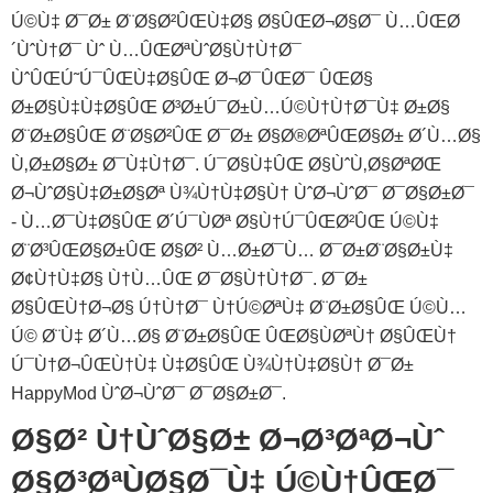
Ú©Ù‡ Ø¯Ø± Ø¨Ø§Ø²ÛŒ‌Ù‡Ø§ Ø§ÛŒØ¬Ø§Ø¯ Ù…ÛŒ‌Ø
´ÙˆÙ†Ø¯ Ùˆ Ù…ÛŒ‌ØªÙˆØ§Ù†Ù†Ø¯
ÙˆÛŒÚ˜Ú¯ÛŒ‌Ù‡Ø§ÛŒ Ø¬Ø¯ÛŒØ¯ ÛŒØ§
Ø±Ø§Ù‡‌Ù‡Ø§ÛŒ Ø³Ø±Ú¯Ø±Ù…‌Ú©Ù†Ù†Ø¯Ù‡ Ø±Ø§
Ø¨Ø±Ø§ÛŒ Ø¨Ø§Ø²ÛŒ Ø¯Ø± Ø§Ø®ØªÛŒØ§Ø± Ø´Ù…Ø§
Ù‚Ø±Ø§Ø± Ø¯Ù‡Ù†Ø¯. Ú¯Ø§Ù‡ÛŒ Ø§ÙˆÙ‚Ø§ØªØŒ
Ø¬ÙˆØ§Ù‡Ø±Ø§Øª Ù¾Ù†Ù‡Ø§Ù† ÙˆØ¬ÙˆØ¯ Ø¯Ø§Ø±Ø¯
- Ù…Ø¯Ù‡Ø§ÛŒ Ø´Ú¯ÙØª Ø§Ù†Ú¯ÛŒØ²ÛŒ Ú©Ù‡
Ø¨Ø³ÛŒØ§Ø±ÛŒ Ø§Ø² Ù…Ø±Ø¯Ù… Ø¯Ø±Ø¨Ø§Ø±Ù‡
Ø¢Ù†Ù‡Ø§ Ù†Ù…ÛŒ Ø¯Ø§Ù†Ù†Ø¯. Ø¯Ø±
Ø§ÛŒÙ†Ø¬Ø§ Ú†Ù†Ø¯ Ù†Ú©ØªÙ‡ Ø¨Ø±Ø§ÛŒ Ú©Ù…
Ú© Ø¨Ù‡ Ø´Ù…Ø§ Ø¨Ø±Ø§ÛŒ ÛŒØ§ÙØªÙ† Ø§ÛŒÙ†
Ú¯Ù†Ø¬ÛŒÙ†Ù‡ Ù‡Ø§ÛŒ Ù¾Ù†Ù‡Ø§Ù† Ø¯Ø±
HappyMod ÙˆØ¬ÙˆØ¯ Ø¯Ø§Ø±Ø¯.
Ø§Ø² Ù†ÙˆØ§Ø± Ø¬Ø³ØªØ¬Ùˆ
Ø§Ø³ØªÙØ§Ø¯Ù‡ Ú©Ù†ÛŒØ¯