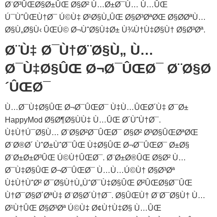
Ø¨Ø³ÛŒØ§Ø±ÛŒ Ø§Ø² Ù…Ø±Ø¯Ù… Ù…ÛŒ
Ú¯ÙˆÛŒÙ†Ø¯ Ú©Ù‡ Ø¹Ø§Ù„ÛŒ Ø§Ø³ØªØŒ Ø§Ø­ØªÙ…
Ø§Ù„Ø§Ù‹ ÛŒÚ© Ø¬ÙˆØ§Ù‡Ø± Ù¾Ù†Ù‡Ø§Ù† Ø§Ø³Øª.
Ø¨Ù‡ Ø¯Ù†Ø¨Ø§Ù„ Ù…
Ø¯Ù‡Ø§ÛŒ Ø¬Ø¯ÛŒØ¯ Ø¨Ø§Ø
´ÛŒØ¯
Ù…Ø¯Ù‡Ø§ÛŒ Ø¬Ø¯ÛŒØ¯ Ù‡Ù…ÛŒØ´Ù‡ Ø¯Ø±
HappyMod Ø§Ø¶Ø§ÙÙ‡ Ù…ÛŒ Ø´ÙˆÙ†Ø¯.
Ù‡Ù†Ú¯Ø§Ù… Ø¨Ø§Ø²Ø¯ÛŒØ¯ Ø§Ø² Ø³Ø§ÛŒØªØŒ
Ø¨Ø®Ø´ ÙˆØ±ÙˆØ¯ÛŒ Ù‡Ø§ÛŒ Ø¬Ø¯ÛŒØ¯ Ø±Ø§
Ø¨Ø±Ø±Ø³ÛŒ Ú©Ù†ÛŒØ¯. Ø¨Ø±Ø®ÛŒ Ø§Ø² Ù…
Ø¯Ù‡Ø§ÛŒ Ø¬Ø¯ÛŒØ¯ Ù…Ù…Ú©Ù† Ø§Ø³Øª
Ù‡Ù†ÙˆØ² Ø¯Ø§Ù†Ù„ÙˆØ¯Ù‡Ø§ÛŒ Ø²ÛŒØ§Ø¯ÛŒ
Ù†Ø¯Ø§Ø´ØªÙ‡ Ø¨Ø§Ø´Ù†Ø¯. Ø§ÛŒÙ† Ø¨Ø¯Ø§Ù† Ù…
Ø¹Ù†ÛŒ Ø§Ø³Øª Ú©Ù‡ Ø¢Ù†Ù‡Ø§ Ù…ÛŒ