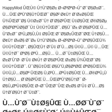
HappyMod ÛŒÚ© Ù†ÙˆØ§Ø± Ø¬Ø³ØªØ¬Ùˆ Ø¯Ø§Ø±Ø¯.
Ù…ÛŒ ØªÙˆØ§Ù†ÛŒØ¯ Ø§Ø² Ø¢Ù† Ø¨Ø±Ø§ÛŒ
Ù¾ÛŒØ¯Ø§ Ú©Ø±Ø¯Ù† Ø¨Ø§Ø²ÛŒ Ù‡Ø§ÛŒ Ø®Ø§Øµ
Ø§Ø³ØªÙØ§Ø¯Ù‡ Ú©Ù†ÛŒØ¯. Ø§Ú¯Ø± Ø¨Ø§Ø²ÛŒ Ù…
ÙˆØ±Ø¯ Ø¹Ù„Ø§Ù‚Ù‡ Ø§ÛŒ Ø¯Ø§Ø±ÛŒØ¯ØŒ Ù†Ø§Ù…
Ø¢Ù† Ø±Ø§ Ø¯Ø± Ù†ÙˆØ§Ø± Ø¬Ø³ØªØ¬Ùˆ ØªØ§ÛŒÙ¾
Ú©Ù†ÛŒØ¯. Ø§ÛŒÙ† Ø¨Ù‡ Ø´Ù…Ø§ Ú©Ù…Ú© Ù…ÛŒ
Ú©Ù†Ø¯ ØªØ§ ØªÙ…Ø§Ù… Ù…Ø¯Ù‡Ø§ÛŒ Ù…
Ø±Ø¨ÙˆØ· Ø¨Ù‡ Ø¢Ù† Ø¨Ø§Ø²ÛŒ Ø±Ø§ Ù¾ÛŒØ¯Ø§
Ú©Ù†ÛŒØ¯. Ú¯Ø§Ù‡ÛŒ Ø§ÙˆÙ‚Ø§ØªØŒ ØªØ§ÛŒÙ¾
Ú©Ù„Ù…Ø§Øª ÛŒØ§ Ù‚Ø³Ù…Øª‌Ù‡Ø§ÛŒ Ù…Ø®ØªÙ„Ù
Ù†Ø§Ù… Ø¨Ø§Ø²ÛŒ Ù…ÛŒ‌ØªÙˆØ§Ù†Ø¯ Ø­
Ø§Ù„Øª‌Ù‡Ø§ÛŒ Ø¬Ø¯ÛŒØ¯ÛŒ Ø±Ø§ Ø¨Ù‡ Ø´Ù…Ø§
Ù†Ø´Ø§Ù† Ø¯Ù‡Ø¯.
Ù…ÙˆØ¯Ù‡Ø§ÛŒ Ù…Ø­Ø¨ÙˆØ¨