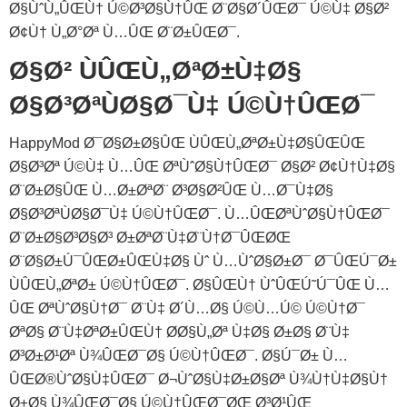
Ø§ÙˆÙ„ÛŒÙ† Ú©Ø³Ø§Ù†ÛŒ Ø¨Ø§Ø´ÛŒØ¯ Ú©Ù‡ Ø§Ø²
Ø¢Ù† Ù„Ø°Øª Ù…ÛŒ Ø¨Ø±ÛŒØ¯.
Ø§Ø² ÙÛŒÙ„ØªØ±Ù‡Ø§
Ø§Ø³ØªÙØ§Ø¯Ù‡ Ú©Ù†ÛŒØ¯
HappyMod Ø¯Ø§Ø±Ø§ÛŒ ÙÛŒÙ„ØªØ±Ù‡Ø§ÛŒÛŒ
Ø§Ø³Øª Ú©Ù‡ Ù…ÛŒ ØªÙˆØ§Ù†ÛŒØ¯ Ø§Ø² Ø¢Ù†Ù‡Ø§
Ø¨Ø±Ø§ÛŒ Ù…Ø±ØªØ¨ Ø³Ø§Ø²ÛŒ Ù…Ø¯Ù‡Ø§
Ø§Ø³ØªÙØ§Ø¯Ù‡ Ú©Ù†ÛŒØ¯. Ù…ÛŒ‌ØªÙˆØ§Ù†ÛŒØ¯
Ø¨Ø±Ø§Ø³Ø§Ø³ Ø±ØªØ¨Ù‡‌Ø¨Ù†Ø¯ÛŒØŒ
Ø¨Ø§Ø±Ú¯ÛŒØ±ÛŒ‌Ù‡Ø§ Ùˆ Ù…ÙˆØ§Ø±Ø¯ Ø¯ÛŒÚ¯Ø±
ÙÛŒÙ„ØªØ± Ú©Ù†ÛŒØ¯. Ø§ÛŒÙ† ÙˆÛŒÚ˜Ú¯ÛŒ Ù…
ÛŒ ØªÙˆØ§Ù†Ø¯ Ø¨Ù‡ Ø´Ù…Ø§ Ú©Ù…Ú© Ú©Ù†Ø¯
ØªØ§ Ø¨Ù‡ØªØ±ÛŒÙ† Ø­Ø§Ù„Øª Ù‡Ø§ Ø±Ø§ Ø¨Ù‡
Ø³Ø±Ø¹Øª Ù¾ÛŒØ¯Ø§ Ú©Ù†ÛŒØ¯. Ø§Ú¯Ø± Ù…
ÛŒ‌Ø®ÙˆØ§Ù‡ÛŒØ¯ Ø¬ÙˆØ§Ù‡Ø±Ø§Øª Ù¾Ù†Ù‡Ø§Ù†
Ø±Ø§ Ù¾ÛŒØ¯Ø§ Ú©Ù†ÛŒØ¯ØŒ Ø³Ø¹ÛŒ