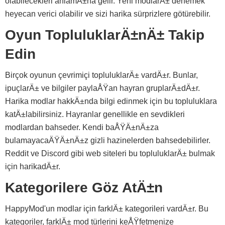
olabilecekleri anlamÄ±na gelir. Yeni modlarÄ± denemek
heyecan verici olabilir ve sizi harika sürprizlere götürebilir.
Oyun TopluluklarÄ±nÄ± Takip
Edin
Birçok oyunun çevrimiçi topluluklarÄ± vardÄ±r. Bunlar,
ipuçlarÄ± ve bilgiler paylaÅŸan hayran gruplarÄ±dÄ±r.
Harika modlar hakkÄ±nda bilgi edinmek için bu topluluklara
katÄ±labilirsiniz. Hayranlar genellikle en sevdikleri
modlardan bahseder. Kendi baÅŸÄ±nÄ±za
bulamayacaÄŸÄ±nÄ±z gizli hazinelerden bahsedebilirler.
Reddit ve Discord gibi web siteleri bu topluluklarÄ± bulmak
için harikadÄ±r.
Kategorilere Göz AtÄ±n
HappyMod'un modlar için farklÄ± kategorileri vardÄ±r. Bu
kategoriler, farklÄ± mod türlerini keÅŸfetmenize