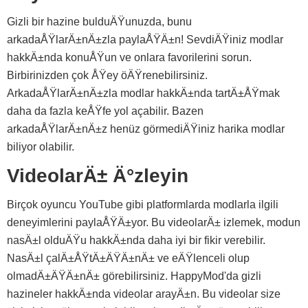
Gizli bir hazine bulduÄŸunuzda, bunu
arkadaÅŸlarÄ±nÄ±zla paylaÅŸÄ±n! SevdiÄŸiniz modlar
hakkÄ±nda konuÅŸun ve onlara favorilerini sorun.
Birbirinizden çok ÅŸey öÄŸrenebilirsiniz.
ArkadaÅŸlarÄ±nÄ±zla modlar hakkÄ±nda tartÄ±ÅŸmak
daha da fazla keÅŸfe yol açabilir. Bazen
arkadaÅŸlarÄ±nÄ±z henüz görmediÄŸiniz harika modlar
biliyor olabilir.
VideolarÄ± Ä°zleyin
Birçok oyuncu YouTube gibi platformlarda modlarla ilgili
deneyimlerini paylaÅŸÄ±yor. Bu videolarÄ± izlemek, modun
nasÄ±l olduÄŸu hakkÄ±nda daha iyi bir fikir verebilir.
NasÄ±l çalÄ±ÅŸtÄ±ÄŸÄ±nÄ± ve eÄŸlenceli olup
olmadÄ±ÄŸÄ±nÄ± görebilirsiniz. HappyMod'da gizli
hazineler hakkÄ±nda videolar arayÄ±n. Bu videolar size