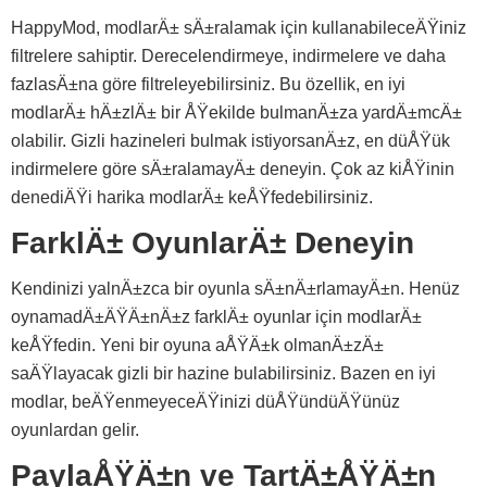
HappyMod, modlarÄ± sÄ±ralamak için kullanabileceÄŸiniz
filtrelere sahiptir. Derecelendirmeye, indirmelere ve daha
fazlasÄ±na göre filtreleyebilirsiniz. Bu özellik, en iyi
modlarÄ± hÄ±zlÄ± bir ÅŸekilde bulmanÄ±za yardÄ±mcÄ±
olabilir. Gizli hazineleri bulmak istiyorsanÄ±z, en düÅŸük
indirmelere göre sÄ±ralamayÄ± deneyin. Çok az kiÅŸinin
denediÄŸi harika modlarÄ± keÅŸfedebilirsiniz.
FarklÄ± OyunlarÄ± Deneyin
Kendinizi yalnÄ±zca bir oyunla sÄ±nÄ±rlamayÄ±n. Henüz
oynamadÄ±ÄŸÄ±nÄ±z farklÄ± oyunlar için modlarÄ±
keÅŸfedin. Yeni bir oyuna aÅŸÄ±k olmanÄ±zÄ±
saÄŸlayacak gizli bir hazine bulabilirsiniz. Bazen en iyi
modlar, beÄŸenmeyeceÄŸinizi düÅŸündüÄŸünüz
oyunlardan gelir.
PaylaÅŸÄ±n ve TartÄ±ÅŸÄ±n