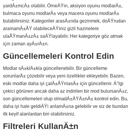
yardÄ±mcÄ± olabilir. ÖrneÄŸin, aksiyon oyunu modlarÄ±,
bulmaca oyunu modlarÄ± veya macera oyunu modlarÄ±
bulabilirsiniz. Kategoriler arasÄ±nda gezinmek, doÄŸrudan
aramamÄ±ÅŸ olabileceÄŸiniz gizli hazinelere
ulaÅŸmanÄ±zÄ± saÄŸlayabilir. Her kategoriye göz atmak
için zaman ayÄ±rÄ±n.
Güncellemeleri Kontrol Edin
Modlar sÄ±klÄ±kla güncellenebilir. Bir güncelleme
sorunlarÄ± çözebilir veya yeni özellikler ekleyebilir. Bazen,
eski modlar daha iyi çalÄ±ÅŸmasÄ± için güncellenir. Ä°lgi
çekici görünen ancak daha az indirilen bir mod bulursanÄ±z,
son güncellemeleri olup olmadÄ±ÄŸÄ±nÄ± kontrol edin. Bu,
daha iyi hale geldiÄŸi anlamÄ±na gelebilir ve siz de bundan
ilk keyif alanlardan biri olabilirsiniz.
Filtreleri KullanÄ±n