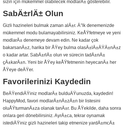
sizin için mükemmel olabilecek modlarÄ± gösterebilir.
SabÄ±rlÄ± Olun
Gizli hazineleri bulmak zaman alÄ±r. Ä°lk denemenizde
mükemmel modu bulamayabilirsiniz. KeÅŸfetmeye ve yeni
modlarÄ± denemeye devam edin. Ne kadar çok
bakarsanÄ±z, harika bir ÅŸey bulma olasÄ±lÄ±ÄŸÄ±nÄ±z
o kadar artar. SabÄ±rlÄ± olun ve sürecin tadÄ±nÄ±
çÄ±karÄ±n. Yeni bir ÅŸey keÅŸfetmenin heyecanÄ± her
ÅŸeye deÄŸer.
Favorilerinizi Kaydedin
BeÄŸendiÄŸiniz modlarÄ± bulduÄŸunuzda, kaydedin!
HappyMod, favori modlarÄ±nÄ±zÄ±n bir listesini
oluÅŸturmanÄ±za olanak tanÄ±r. Bu ÅŸekilde, daha sonra
onlara geri dönebilirsiniz. AyrÄ±ca, tekrar oynamak
istediÄŸiniz gizli hazineleri takip etmenize yardÄ±mcÄ±