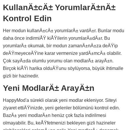
KullanÄ±cÄ± YorumlarÄ±nÄ±
Kontrol Edin
Her modun kullanÄ±cÄ± yorumlarÄ± vardÄ±r. Bunlar modu
daha önce indirmiÅŸ kiÅŸilerin yorumlarÄ±dÄ±r. Bu
yorumlarÄ± okumak, bir modun zamanÄ±nÄ±za deÄŸip
deÄŸmeyeceÄŸine karar vermenize yardÄ±mcÄ± olabilir.
Çok sayÄ±da olumlu yorumu olan modlarÄ± arayÄ±n.
Birçok kiÅŸi harika olduÄŸunu söylüyorsa, büyük ihtimalle
gizli bir hazinedir.
Yeni ModlarÄ± ArayÄ±n
HappyMod'a sürekli olarak yeni modlar ekleniyor. Siteyi
ziyaret ettiÄŸinizde, yeni gelenler bölümünü kontrol edin.
BazÄ± yeni modlarÄ±n henüz çok fazla indirilmesi
olmayabilir. Bu, keÅŸfetmenizi bekleyen gizli hazineler