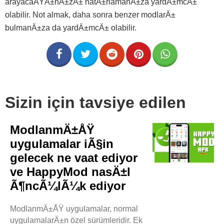
arayacaÄŸÄ±nÄ±zÄ± hatÄ±rlamanÄ±za yardÄ±mcÄ±
olabilir. Not almak, daha sonra benzer modlarÄ±
bulmanÄ±za da yardÄ±mcÄ± olabilir.
Sizin için tavsiye edilen
ModlanmÄ±ÅŸ
uygulamalar iÃ§in
gelecek ne vaat ediyor
ve HappyMod nasÄ±l
Ã¶ncÃ¼lÃ¼k ediyor
ModlanmÄ±ÅŸ uygulamalar, normal
uygulamalarÄ±n özel sürümleridir. Ek