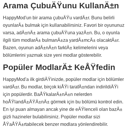
Arama ÇubuÄŸunu KullanÄ±n
HappyMod'un bir arama çubuÄŸu vardÄ±r. Bunu belirli
oyunlarÄ± bulmak için kullanabilirsiniz. Favori bir oyununuz
varsa, adÄ±nÄ± arama çubuÄŸuna yazÄ±n. Bu, o oyunla
ilgili tüm modlarÄ± bulmanÄ±za yardÄ±mcÄ± olacaktÄ±r.
Bazen, oyunun adÄ±nÄ±n farklÄ± kelimelerini veya
bölümlerini yazmak size yeni modlar gösterebilir.
Popüler ModlarÄ± KeÅŸfedin
HappyMod'a ilk girdiÄŸinizde, popüler modlar için bölümler
vardÄ±r. Bu modlar, birçok kiÅŸi tarafÄ±ndan indirildiÄŸi
için popülerdir. BaÅŸkalarÄ±nÄ±n nelerden
hoÅŸlandÄ±ÄŸÄ±nÄ± görmek için bu bölümü kontrol edin.
En iyi puan almayan ancak yine de eÄŸlenceli olan bazÄ±
gizli hazineler bulabilirsiniz. Popüler modlar sizi
ÅŸaÅŸÄ±rtabilecek benzer modlara yönlendirebilir.