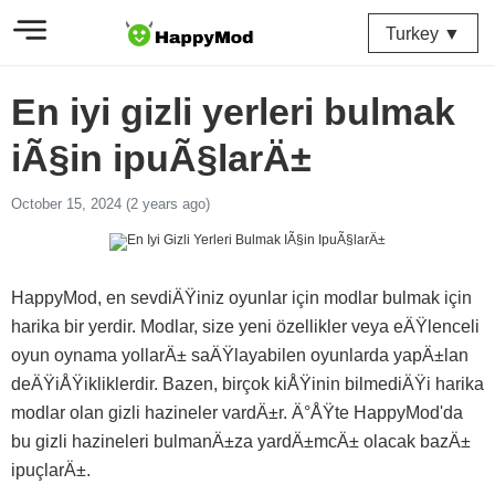
Turkey ▼
En iyi gizli yerleri bulmak
iÃ§in ipuÃ§larÄ±
October 15, 2024 (2 years ago)
HappyMod, en sevdiÄŸiniz oyunlar için modlar bulmak için
harika bir yerdir. Modlar, size yeni özellikler veya eÄŸlenceli
oyun oynama yollarÄ± saÄŸlayabilen oyunlarda yapÄ±lan
deÄŸiÅŸikliklerdir. Bazen, birçok kiÅŸinin bilmediÄŸi harika
modlar olan gizli hazineler vardÄ±r. Ä°ÅŸte HappyMod'da
bu gizli hazineleri bulmanÄ±za yardÄ±mcÄ± olacak bazÄ±
ipuçlarÄ±.