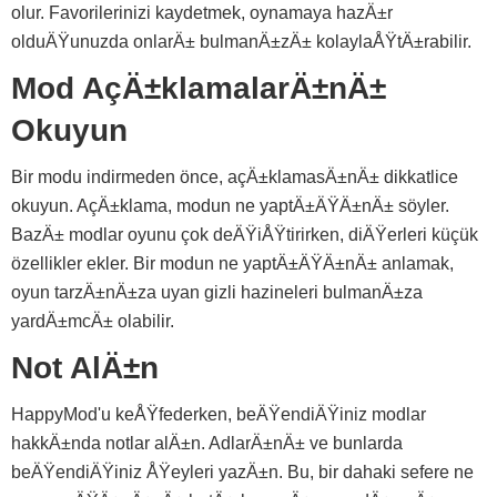
olur. Favorilerinizi kaydetmek, oynamaya hazÄ±r
olduÄŸunuzda onlarÄ± bulmanÄ±zÄ± kolaylaÅŸtÄ±rabilir.
Mod AçÄ±klamalarÄ±nÄ±
Okuyun
Bir modu indirmeden önce, açÄ±klamasÄ±nÄ± dikkatlice
okuyun. AçÄ±klama, modun ne yaptÄ±ÄŸÄ±nÄ± söyler.
BazÄ± modlar oyunu çok deÄŸiÅŸtirirken, diÄŸerleri küçük
özellikler ekler. Bir modun ne yaptÄ±ÄŸÄ±nÄ± anlamak,
oyun tarzÄ±nÄ±za uyan gizli hazineleri bulmanÄ±za
yardÄ±mcÄ± olabilir.
Not AlÄ±n
HappyMod'u keÅŸfederken, beÄŸendiÄŸiniz modlar
hakkÄ±nda notlar alÄ±n. AdlarÄ±nÄ± ve bunlarda
beÄŸendiÄŸiniz ÅŸeyleri yazÄ±n. Bu, bir dahaki sefere ne