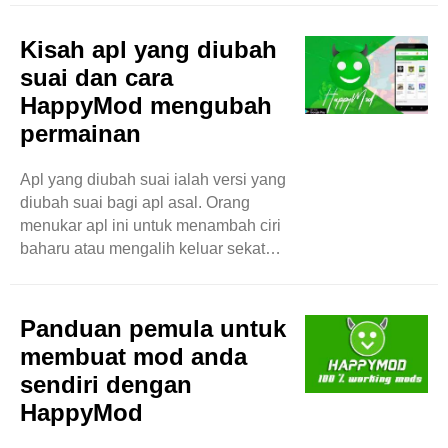
blog ini, kita akan melihat apa yang
mereka katakan tentang pengalaman
Kisah apl yang diubah
mereka. Mudah Digunakan Satu
suai dan cara
perkara yang disukai ramai pengguna
HappyMod mengubah
ialah betapa mudahnya HappyMod
permainan
digunakan. Pengguna mengatakan
apl itu mempunyai reka bentuk yang
ringkas. Ia tidak rumit. Anda boleh
Apl yang diubah suai ialah versi yang
mencari apa yang anda mahukan
diubah suai bagi apl asal. Orang
dengan cepat. Ramai pengguna
menukar apl ini untuk menambah ciri
mengatakan ..
baharu atau mengalih keluar sekatan.
Sebagai contoh, sesetengah
permainan sukar dimainkan tanpa
membelanjakan wang. Apl yang
Panduan pemula untuk
diubah suai membolehkan anda
membuat mod anda
mengakses segala-galanya secara
sendiri dengan
percuma. Ini menjadikan permainan
HappyMod
lebih menyeronokkan. Bagaimanakah
Apl Modded Bermula? Apl yang